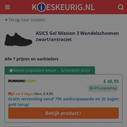
Menu
Waar
Terug naar sneaker
ASICS Gel Mission 3 Wandelschoenen
zwart/antraciet
Alle 7 prijzen en aanbieders
Bekijk product
Meest populaire keuze – Scherpste prijs!
€ 48,95
-4% prijsdaling
3 tot 4 dagen
Verz. € 4,95
Gratis verzending vanaf 79€ aankoopwaarde en 30 dagen
geld terug!
Bekijk product
Bekijk product