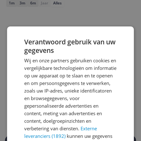
1m
3m
6m
Jaar
Alles
Verantwoord gebruik van uw
gegevens
Wij en onze partners gebruiken cookies en
vergelijkbare technologieën om informatie
op uw apparaat op te slaan en te openen
en om persoonsgegevens te verwerken,
Laagste prijs ooit
Hoogste prijs ooit
zoals uw IP-adres, unieke identificatoren
€ 46,67
€ 70,00
en browsegegevens, voor
gepersonaliseerde advertenties en
Goedkoopste nu
Laatste prijsupdate
content, meting van advertenties en
€ 49,95
07-08-2026
content, doelgroepinzichten en
verbetering van diensten.
Externe
leveranciers (1892)
kunnen uw gegevens