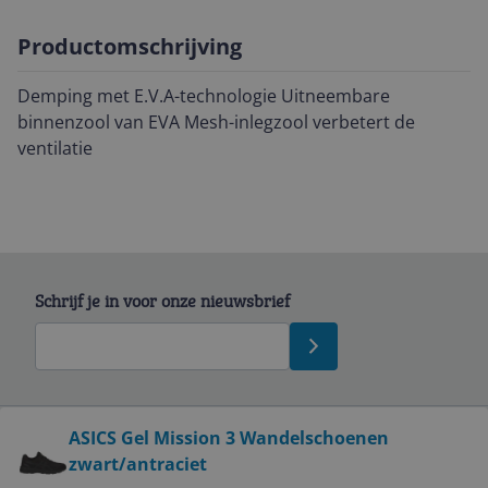
Productomschrijving
Demping met E.V.A-technologie Uitneembare
binnenzool van EVA Mesh-inlegzool verbetert de
ventilatie
Schrijf je in voor onze nieuwsbrief
Bekijk product
ASICS Gel Mission 3 Wandelschoenen
zwart/antraciet
Service