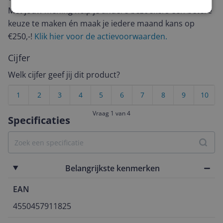
Met jouw mening help je andere bezoekers een betere
keuze te maken én maak je iedere maand kans op
€250,-!
Klik hier voor de actievoorwaarden.
Cijfer
Welk cijfer geef jij dit product?
1
2
3
4
5
6
7
8
9
10
Vraag 1 van 4
Specificaties
Belangrijkste kenmerken
EAN
4550457911825