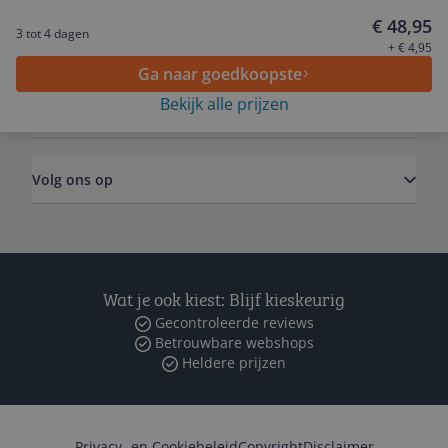
€ 48,95
3 tot 4 dagen
Algemeen
+ € 4,95
Ga naar goedkoopste
Bekijk alle prijzen
Zakelijk
Volg ons op
Wat je ook kiest: Blijf kieskeurig
Gecontroleerde reviews
Betrouwbare webshops
Heldere prijzen
Privacy- en Cookiebeleid
Copyright
Disclaimer