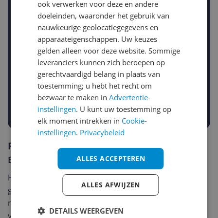
ook verwerken voor deze en andere
Stel een alert in en mis geen prijsdaling
doeleinden, waaronder het gebruik van
Krijg een seintje zodra de prijs zakt
nauwkeurige geolocatiegegevens en
Jouw e-mailadres
apparaateigenschappen. Uw keuzes
gelden alleen voor deze website. Sommige
leveranciers kunnen zich beroepen op
Gewenste daling of bedrag
gerechtvaardigd belang in plaats van
Gewenste prijs
toestemming; u hebt het recht om
€
-5%
-10%
-15%
bezwaar te maken in
Advertentie-
Prijsalert aanzetten
instellingen
. U kunt uw toestemming op
elk moment intrekken in
Cookie-
instellingen
.
Privacybeleid
Reviews
Er zijn nog geen reviews geschreven
ALLES ACCEPTEREN
Heb jij dit product in bezit en wil je graag je mening
ALLES AFWIJZEN
geven? Start dan hieronder met het schrijven van je
review. Afhankelijk van de details duurt het schrijven
DETAILS WEERGEVEN
van een review gemiddeld tussen de 3 en 10 minuten.