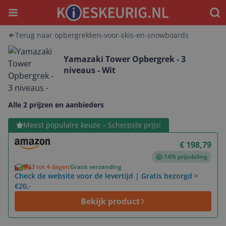
Menu
Waar
Terug naar opbergrekken-voor-skis-en-snowboards
Yamazaki Tower Opbergrek - 3
niveaus - Wit
Alle 2 prijzen en aanbieders
Bekijk product
Meest populaire keuze – Scherpste prijs!
€ 198,79
-14% prijsdaling
3 tot 4 dagen
Gratis verzending
Check de website voor de levertijd | Gratis bezorgd >
€20,-
Bekijk product