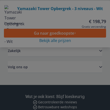
Bekijk product
Yamazaki Tower Opbergrek - 3 niveaus - Wit
Service
€ 198,79
3 tot 4 dagen
Gratis verzending
Ga naar goedkoopste
Algemeen
Bekijk alle prijzen
Zakelijk
Volg ons op
Wat je ook kiest: Blijf kieskeurig
Gecontroleerde reviews
Betrouwbare webshops