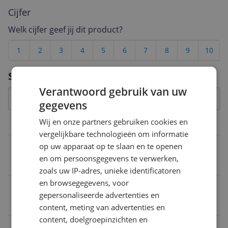
Cijfer
Welk cijfer geef jij dit product?
1
2
3
4
5
6
7
8
9
10
Vraag 1 van 4
Specificaties
Verantwoord gebruik van uw
gegevens
Wij en onze partners gebruiken cookies en
Overige kenmerken
vergelijkbare technologieën om informatie
op uw apparaat op te slaan en te openen
Vaatwasser veilig
en om persoonsgegevens te verwerken,
Nee
zoals uw IP-adres, unieke identificatoren
en browsegegevens, voor
Verpakkingsgewicht
gepersonaliseerde advertenties en
11,8 kg
content, meting van advertenties en
content, doelgroepinzichten en
Verpakking breedte