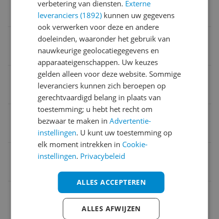
verbetering van diensten.
Externe
leveranciers (1892)
kunnen uw gegevens
48 cm
ook verwerken voor deze en andere
Verpakking hoogte
doeleinden, waaronder het gebruik van
nauwkeurige geolocatiegegevens en
12 cm
apparaateigenschappen. Uw keuzes
gelden alleen voor deze website. Sommige
Type keukenkastorganizer
leveranciers kunnen zich beroepen op
Opbergrek
gerechtvaardigd belang in plaats van
toestemming; u hebt het recht om
MPN (Manufacturer Part Number)
bezwaar te maken in
Advertentie-
3597
instellingen
. U kunt uw toestemming op
elk moment intrekken in
Cookie-
Breekbaar
instellingen
.
Privacybeleid
Nee
ALLES ACCEPTEREN
Verpakking lengte
92 cm
ALLES AFWIJZEN