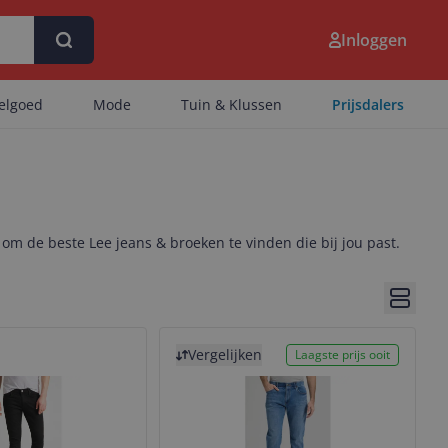
Inloggen
eelgoed
Mode
Tuin & Klussen
Prijsdalers
 om de beste Lee jeans & broeken te vinden die bij jou past.
Bekijk 
Bekijk product
Vergelijken
Laagste prijs ooit