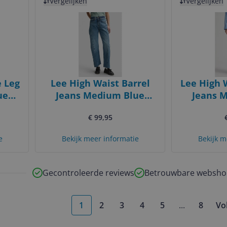
Vergelijken
Vergelijken
e Leg
Lee High Waist Barrel
Lee High 
ue
Jeans Medium Blue
Jeans 
Denim
€ 99,95
e
Bekijk meer informatie
Bekijk m
Gecontroleerde reviews
Betrouwbare websho
1
2
3
4
5
...
8
Vo
More pages