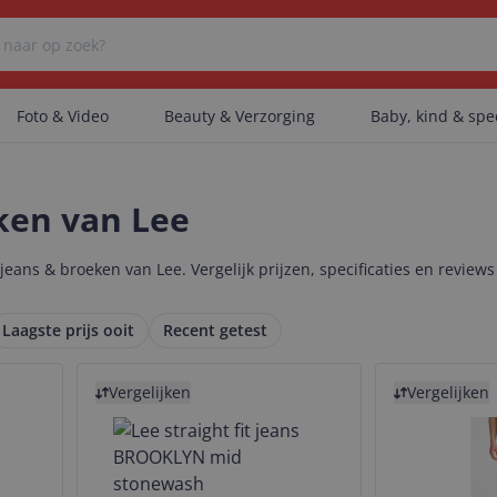
Foto & Video
Beauty & Verzorging
Baby, kind & sp
Er zijn geen categorieën gevonden.
ken van Lee
ans & broeken van Lee. Vergelijk prijzen, specificaties en reviews
Er zijn geen producten gevonden.
Laagste prijs ooit
Recent getest
Bekijk product
Bekijk product
Er zijn geen artikelen gevonden.
Vergelijken
Vergelijken