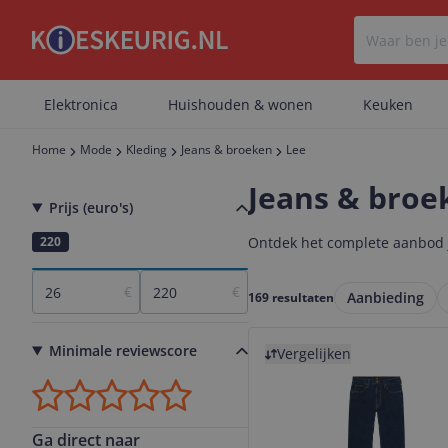
Elektronica
Huishouden & wonen
Keuken
Home
Mode
Kleding
Jeans & broeken
Lee
Jeans & broe
Prijs (euro's)
26
220
Ontdek het complete aanbod je
€
€
Aanbieding
169 resultaten
Bekijk product
Minimale reviewscore
Vergelijken
Ga direct naar