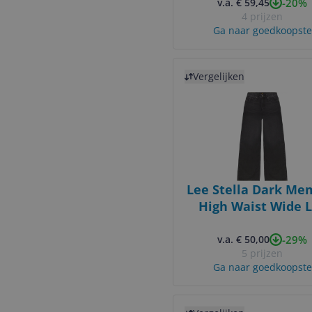
-20%
v.a. € 59,45
4 prijzen
Ga naar goedkoopste
Bekijk product
Vergelijken
Lee Stella Dark Me
High Waist Wide 
Dames Jeans W32 X
-29%
v.a. € 50,00
5 prijzen
Ga naar goedkoopste
Bekijk product