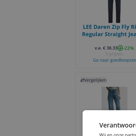
LEE Daren Zip Fly R
Regular Straight Jea
Heren
-22%
v.a. € 38,33
3 prijzen
Ga naar goedkoopste
Bekijk product
Vergelijken
Verantwoor
Lee High Waist Bar
Wij en onze part