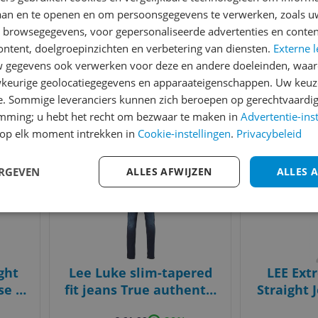
ue
Straight Jeans - Maddox
- Black d
laan en te openen en om persoonsgegevens te verwerken, zoals uw
- W33 X L30
n browsegegevens, voor gepersonaliseerde advertenties en conten
v.a. € 37,50
v.a
ontent, doelgroepinzichten en verbetering van diensten.
Externe l
2 prijzen
3
e
Ga naar goedkoopste
Ga naar
gegevens ook verwerken voor deze en andere doeleinden, waar
keurige geolocatiegegevens en apparaateigenschappen. Uw keuze
e. Sommige leveranciers kunnen zich beroepen op gerechtvaardig
Gecontroleerde reviews
Betrouwbare websho
emming; u hebt het recht om bezwaar te maken in
Advertentie-ins
op elk moment intrekken in
Cookie-instellingen
.
Privacybeleid
Bekijk product
Bekijk product
Vergelijken
Vergelijken
ERGEVEN
ALLES AFWIJZEN
ALLES 
ght
Lee Luke slim-tapered
LEE Ext
se -
fit jeans True authentic
Straight 
- blauw - Heren
Trip 