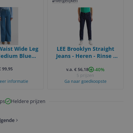
Vergelijken
Waist Wide Leg
LEE Brooklyn Straight
Medium Blue
Jeans - Heren - Rinse -
Denim
W34 X L34
€ 99,95
-40%
v.a. € 56,18
5 prijzen
eer informatie
Ga naar goedkoopste
ps
Heldere prijzen
lgende