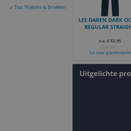
Top 10
Jeans & broeken
LEE DAREN DARK O
REGULAR STRAIG
HEREN W36 X L3
v.a. € 62,95
2 prijzen
Ga naar goedkoopste
Uitgelichte pr