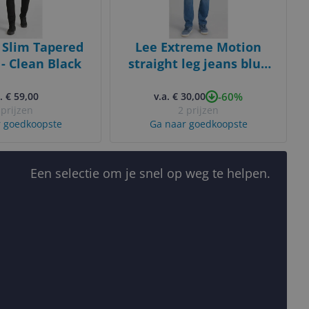
 Slim Tapered
Lee Extreme Motion
 - Clean Black
straight leg jeans blue
heaven
-60%
. € 59,00
v.a. € 30,00
 prijzen
2 prijzen
 goedkoopste
Ga naar goedkoopste
Een selectie om je snel op weg te helpen.