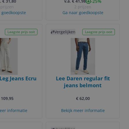
-25%
. € 31,80
v.a. € 41,98
 prijzen
2 prijzen
 goedkoopste
Ga naar goedkoopste
Bekijk product
Vergelijken
Laagste prijs ooit
Laagste prijs ooit
Leg Jeans Ecru
Lee Daren regular fit
jeans belmont
 109,95
€ 62,00
eer informatie
Bekijk meer informatie
Bekijk product