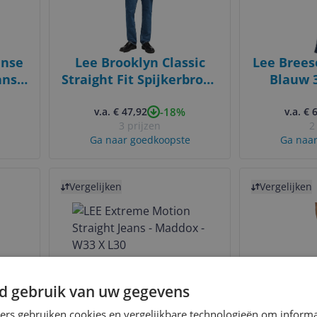
inse
Lee Brooklyn Classic
Lee Brees
ns -
Straight Fit Spijkerbroek
Blauw 
Blauw
-18%
v.a. € 47,92
v.a. € 
3 prijzen
2
Ga naar goedkoopste
Ga naar
Bekijk product
Bekijk product
Vergelijken
Vergelijken
d gebruik van uw gegevens
rel
LEE Extreme Motion
Lee BREES
ners gebruiken cookies en vergelijkbare technologieën om inform