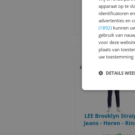
Jeans Medium Bl
apparaat op te s
Denim
identificatoren e
€ 99,95
advertenties en c
Bekijk meer informati
(1892)
kunnen uw 
gebruik van nauw
voor deze websit
plaats van toest
uw toestemming 
Bekijk product
Vergelijken
DETAILS WE
LEE Brooklyn Strai
Jeans - Heren - Rin
W38 X L34