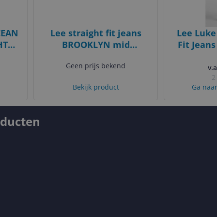
CEAN
Lee straight fit jeans
Lee Luke
HT
BROOKLYN mid
Fit Jeans
4
stonewash
Geen prijs bekend
v.a
2
Bekijk product
Ga naar
oducten