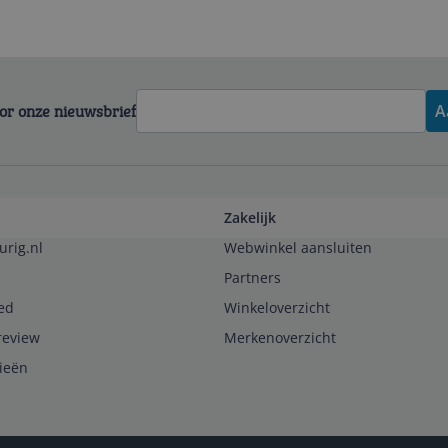
voor onze nieuwsbrief
A
Zakelijk
urig.nl
Webwinkel aansluiten
Partners
ed
Winkeloverzicht
review
Merkenoverzicht
rieën