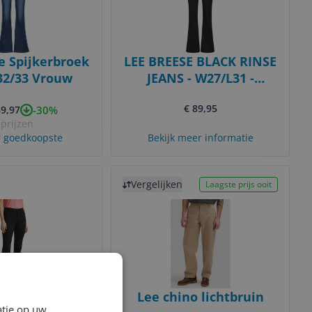
e Spijkerbroek
LEE BREESE BLACK RINSE
32/33 Vrouw
JEANS - W27/L31 -
Women's
€ 89,95
-30%
69,97
 prijzen
 goedkoopste
Bekijk meer informatie
Bekijk product
Vergelijken
Laagste prijs ooit
E Dames Jeans
Lee chino lichtbruin
atie op uw