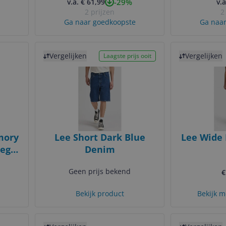
-29%
v.a. € 61,99
v.a
2 prijzen
2
Ga naar goedkoopste
Ga naar
Bekijk product
Bekijk product
Vergelijken
Vergelijken
Laagste prijs ooit
mory
Lee Short Dark Blue
Lee Wide 
Leg
Denim
 L31
Geen prijs bekend
€
Bekijk product
Bekijk m
Bekijk product
Bekijk product