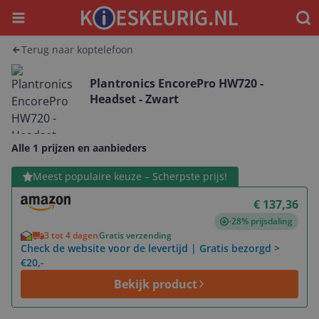
Menu
Waar
Terug naar koptelefoon
Plantronics EncorePro HW720 -
Headset - Zwart
Alle 1 prijzen en aanbieders
Bekijk product
Meest populaire keuze – Scherpste prijs!
€ 137,36
-28% prijsdaling
3 tot 4 dagen
Gratis verzending
Check de website voor de levertijd | Gratis bezorgd >
€20,-
Bekijk product