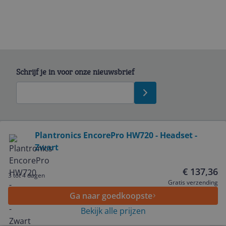
Schrijf je in voor onze nieuwsbrief
Bekijk product
Plantronics EncorePro HW720 - Headset -
Zwart
Service
€ 137,36
3 tot 4 dagen
Algemeen
Gratis verzending
Ga naar goedkoopste
Bekijk alle prijzen
Zakelijk