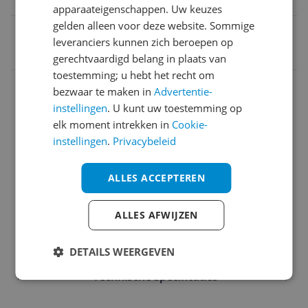
10 cm
apparaateigenschappen. Uw keuzes
gelden alleen voor deze website. Sommige
EAN
leveranciers kunnen zich beroepen op
0804993578894
gerechtvaardigd belang in plaats van
toestemming; u hebt het recht om
Algemene kenmerken
bezwaar te maken in
Advertentie-
instellingen
. U kunt uw toestemming op
Audio
elk moment intrekken in
Cookie-
Batterij
instellingen
.
Privacybeleid
Connectiviteit
ALLES ACCEPTEREN
Garantie
ALLES AFWIJZEN
Kabels
Overige kenmerken
DETAILS WEERGEVEN
Technische specificaties