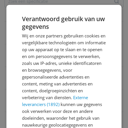
Verpakking
Verantwoord gebruik van uw
gegevens
Verpakkingsinhoud
Wij en onze partners gebruiken cookies en
Verpakking hoogte
vergelijkbare technologieën om informatie
op uw apparaat op te slaan en te openen
Verpakking breedte
en om persoonsgegevens te verwerken,
15 cm
zoals uw IP-adres, unieke identificatoren
en browsegegevens, voor
Verpakking lengte
gepersonaliseerde advertenties en
15 cm
content, meting van advertenties en
content, doelgroepinzichten en
Taal handleiding
verbetering van diensten.
Externe
leveranciers (1892)
kunnen uw gegevens
Universeel
ook verwerken voor deze en andere
Verpakking hoogte
doeleinden, waaronder het gebruik van
nauwkeurige geolocatiegegevens en