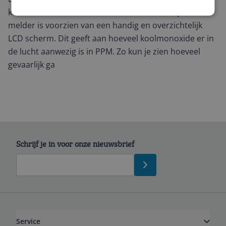
koolmonoxidemelder is een uitstekende koop! Deze
melder is voorzien van een handig en overzichtelijk
LCD scherm. Dit geeft aan hoeveel koolmonoxide er in
de lucht aanwezig is in PPM. Zo kun je zien hoeveel
gevaarlijk ga
Schrijf je in voor onze nieuwsbrief
Service