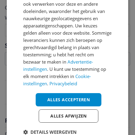
ook verwerken voor deze en andere
Cijfer
doeleinden, waaronder het gebruik van
Welk cijfer geef jij dit product?
nauwkeurige geolocatiegegevens en
apparaateigenschappen. Uw keuzes
1
2
3
4
5
6
7
8
9
10
gelden alleen voor deze website. Sommige
leveranciers kunnen zich beroepen op
Vraag 1 van 4
Specificaties
gerechtvaardigd belang in plaats van
toestemming; u hebt het recht om
bezwaar te maken in
Advertentie-
instellingen
. U kunt uw toestemming op
Belangrijkste kenmerken
elk moment intrekken in
Cookie-
instellingen
.
Privacybeleid
EAN
8720256333654
ALLES ACCEPTEREN
ALLES AFWIJZEN
Productomschrijving
DETAILS WEERGEVEN
De nieuwe en mooie X-Sense CO03D