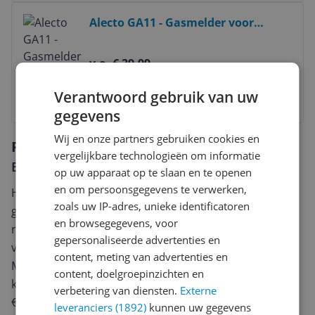
Bekijk product
Alecto GA11 - Gasmelder voor
aardgas (methaan) - Voldoet aan
EN50194 - Alarm 70 dB - Testknop
v.a. € 39,99
Verantwoord gebruik van uw
Bekijk product
gegevens
Wij en onze partners gebruiken cookies en
Reviews
vergelijkbare technologieën om informatie
Er zijn nog geen reviews geschreven
op uw apparaat op te slaan en te openen
en om persoonsgegevens te verwerken,
Heb jij dit product in bezit en wil je graag je mening
zoals uw IP-adres, unieke identificatoren
geven? Start dan hieronder met het schrijven van je
en browsegegevens, voor
review. Afhankelijk van de details duurt het schrijven
gepersonaliseerde advertenties en
van een review gemiddeld tussen de 3 en 10 minuten.
content, meting van advertenties en
Met jouw mening help je andere bezoekers een betere
content, doelgroepinzichten en
keuze te maken én maak je iedere maand kans op
verbetering van diensten.
Externe
€250,-!
Klik hier voor de actievoorwaarden.
leveranciers (1892)
kunnen uw gegevens