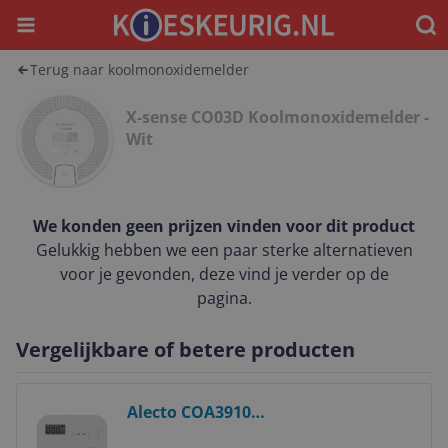
Menu
Waar
Terug naar koolmonoxidemelder
X-sense CO03D Koolmonoxidemelder -
Wit
We konden geen prijzen vinden voor dit product
Gelukkig hebben we een paar sterke alternatieven
voor je gevonden, deze vind je verder op de
pagina.
Vergelijkbare of betere producten
Bekijk product
Alecto COA3910
Koolmonoxidemelder -