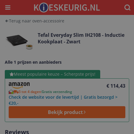
Menu
Waar
Terug naar oven-accessoire
Tefal Everyday Slim IH2108 - Inductie
Kookplaat - Zwart
Alle 1 prijzen en aanbieders
Bekijk product
Meest populaire keuze – Scherpste prijs!
€ 114,43
3 tot 4 dagen
Gratis verzending
Check de website voor de levertijd | Gratis bezorgd >
€20,-
Bekijk product
Reviews