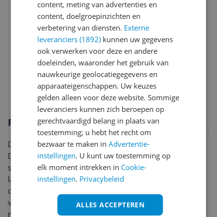
content, meting van advertenties en
Functies
content, doelgroepinzichten en
verbetering van diensten.
Externe
Overige kenmerken
leveranciers (1892)
kunnen uw gegevens
Plaatsing
ook verwerken voor deze en andere
doeleinden, waaronder het gebruik van
Productinformatie
nauwkeurige geolocatiegegevens en
apparaateigenschappen. Uw keuzes
Technisch
gelden alleen voor deze website. Sommige
leveranciers kunnen zich beroepen op
Productomschrijving
gerechtvaardigd belang in plaats van
toestemming; u hebt het recht om
De Tefal Everyday Slim draagbare inductiekookplaat
bezwaar te maken in
Advertentie-
De Tefal Everyday Slim draagbare inductiekookplaat is
instellingen
. U kunt uw toestemming op
speciaal ontworpen om zoveel mogelijk ruimte over te
elk moment intrekken in
Cookie-
laten op je aanrecht, terwijl hij je in staat stelt om
instellingen
.
Privacybeleid
compromisloze resultaten te behalen waar je elke dag
van zult genieten. Ontdek de eindeloze opties die
ALLES ACCEPTEREN
mogelijk worden gemaakt door de zes