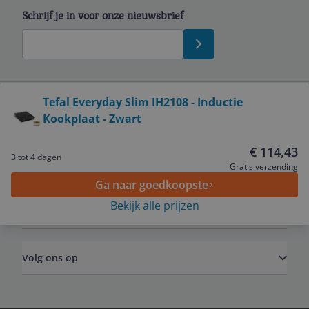
Schrijf je in voor onze nieuwsbrief
Bekijk product
Tefal Everyday Slim IH2108 - Inductie
Kookplaat - Zwart
Service
€ 114,43
3 tot 4 dagen
Algemeen
Gratis verzending
Ga naar goedkoopste
Bekijk alle prijzen
Zakelijk
Volg ons op