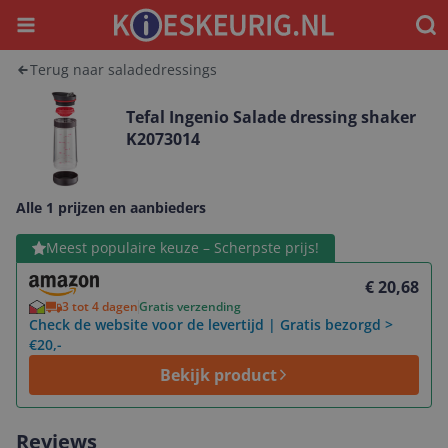
Menu
Waar
Terug naar saladedressings
Tefal Ingenio Salade dressing shaker
K2073014
Alle 1 prijzen en aanbieders
Bekijk product
Meest populaire keuze – Scherpste prijs!
€ 20,68
3 tot 4 dagen
Gratis verzending
Check de website voor de levertijd | Gratis bezorgd >
€20,-
Bekijk product
Reviews