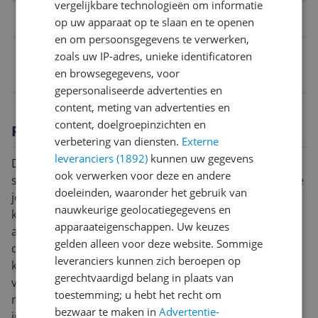
vergelijkbare technologieën om informatie
Belangrijkste kenmerken
op uw apparaat op te slaan en te openen
en om persoonsgegevens te verwerken,
EAN
zoals uw IP-adres, unieke identificatoren
en browsegegevens, voor
3168430255913
gepersonaliseerde advertenties en
content, meting van advertenties en
content, doelgroepinzichten en
Productomschrijving
verbetering van diensten.
Externe
leveranciers (1892)
kunnen uw gegevens
De Salad Dressing Shaker van Tefal Ingenio is een
ook verwerken voor deze en andere
shaker waarmee je gemakkelijk een dressing maakt die
doeleinden, waaronder het gebruik van
je kunt bewaren. Doordacht en vindingrijk, dat zijn de
nauwkeurige geolocatiegegevens en
keukenhulpjes uit de Tefal Ingenio lijn. Je wilt meteen
apparaateigenschappen. Uw keuzes
aan de slag! Deze lijn van keukenhulpjes combineert
gelden alleen voor deze website. Sommige
design met materialen van hoge kwaliteit. Alle
leveranciers kunnen zich beroepen op
keukenhulpen zijn vaatwasserbestendig en gemaakt
gerechtvaardigd belang in plaats van
van stevige, duurzame materialen waardoor ze lang
toestemming; u hebt het recht om
meegaan. Voor buitengewone prestaties op een
bezwaar te maken in
Advertentie-
innovatieve en ingenieuze manier. - Salade dressing