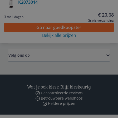
K2073014
Service
€ 20,68
3 tot 4 dagen
Algemeen
Gratis verzending
Ga naar goedkoopste
Bekijk alle prijzen
Zakelijk
Volg ons op
Wat je ook kiest: Blijf kieskeurig
Gecontroleerde reviews
Betrouwbare webshops
Heldere prijzen