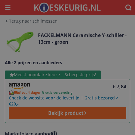
Menu
Waar
Terug naar schilmessen
FACKELMANN Ceramische Y-schiller -
13cm - groen
Alle 2 prijzen en aanbieders
Bekijk product
Meest populaire keuze – Scherpste prijs!
€ 7,84
3 tot 4 dagen
Gratis verzending
Check de website voor de levertijd | Gratis bezorgd >
€20,-
Bekijk product
Marketplace aanbod