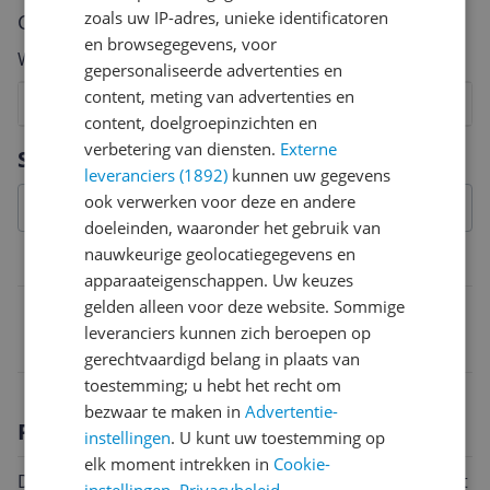
zoals uw IP-adres, unieke identificatoren
Cijfer
en browsegegevens, voor
Welk cijfer geef jij dit product?
gepersonaliseerde advertenties en
content, meting van advertenties en
1
2
3
4
5
6
7
8
9
10
content, doelgroepinzichten en
Vraag 1 van 4
verbetering van diensten.
Externe
Specificaties
leveranciers (1892)
kunnen uw gegevens
ook verwerken voor deze en andere
doeleinden, waaronder het gebruik van
nauwkeurige geolocatiegegevens en
Belangrijkste kenmerken
apparaateigenschappen. Uw keuzes
gelden alleen voor deze website. Sommige
EAN
leveranciers kunnen zich beroepen op
4008033420495
gerechtvaardigd belang in plaats van
toestemming; u hebt het recht om
bezwaar te maken in
Advertentie-
Productomschrijving
instellingen
. U kunt uw toestemming op
elk moment intrekken in
Cookie-
Deze ceramische Y-schiller is onvgerslijtbaar en uiterst