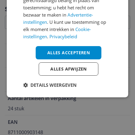
gerechtvaardigd belang in plaats van
Vraag 1 van 4
toestemming; u hebt het recht om
Specificaties
bezwaar te maken in
Advertentie-
instellingen
. U kunt uw toestemming op
elk moment intrekken in
Cookie-
instellingen
.
Privacybeleid
Inhoud en samenstelling van dit artikel
Aantal delen
ALLES ACCEPTEREN
24 stuk
ALLES AFWIJZEN
Verpakkingsinhoud
24x 250g filterkoffie
DETAILS WEERGEVEN
Aantal artikelen in verpakking
24 stuk
EAN
8711000903148