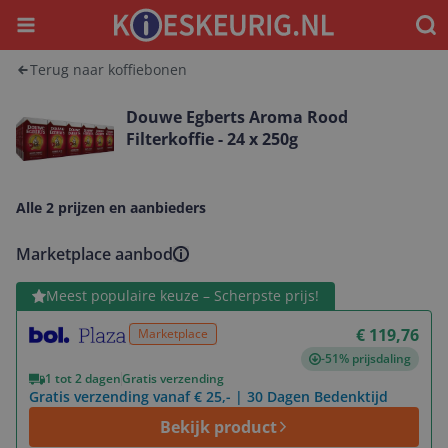
Menu
Waar
Terug naar koffiebonen
Douwe Egberts Aroma Rood
Filterkoffie - 24 x 250g
Alle 2 prijzen en aanbieders
Marketplace aanbod
Bekijk product
Meest populaire keuze – Scherpste prijs!
€ 119,76
Marketplace
-51% prijsdaling
1 tot 2 dagen
Gratis verzending
Gratis verzending vanaf € 25,- | 30 Dagen Bedenktijd
Bekijk product