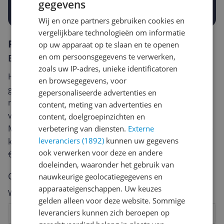
gegevens
Prijsalert aanzetten
Wij en onze partners gebruiken cookies en
vergelijkbare technologieën om informatie
Reviews
op uw apparaat op te slaan en te openen
en om persoonsgegevens te verwerken,
Er zijn nog geen reviews geschreven
zoals uw IP-adres, unieke identificatoren
Heb jij dit product in bezit en wil je graag je mening
en browsegegevens, voor
geven? Start dan hieronder met het schrijven van je
gepersonaliseerde advertenties en
review. Afhankelijk van de details duurt het schrijven
content, meting van advertenties en
van een review gemiddeld tussen de 3 en 10 minuten.
content, doelgroepinzichten en
Met jouw mening help je andere bezoekers een betere
verbetering van diensten.
Externe
leveranciers (1892)
kunnen uw gegevens
keuze te maken én maak je iedere maand kans op
ook verwerken voor deze en andere
€250,-!
Klik hier voor de actievoorwaarden.
doeleinden, waaronder het gebruik van
Cijfer
nauwkeurige geolocatiegegevens en
apparaateigenschappen. Uw keuzes
Welk cijfer geef jij dit product?
gelden alleen voor deze website. Sommige
leveranciers kunnen zich beroepen op
1
2
3
4
5
6
7
8
9
10