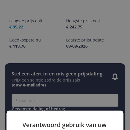
Laagste prijs ooit
Hoogste prijs ooit
€ 95,22
€ 242,75
Goedkoopste nu
Laatste prijsupdate
€ 119,76
09-08-2026
Stel een alert in en mis geen prijsdaling
Krijg een seintje zodra de prijs zakt
Jouw e-mailadres
Gewenste daling of bedrag
Gewenste prijs
€
-5%
-10%
-15%
Verantwoord gebruik van uw