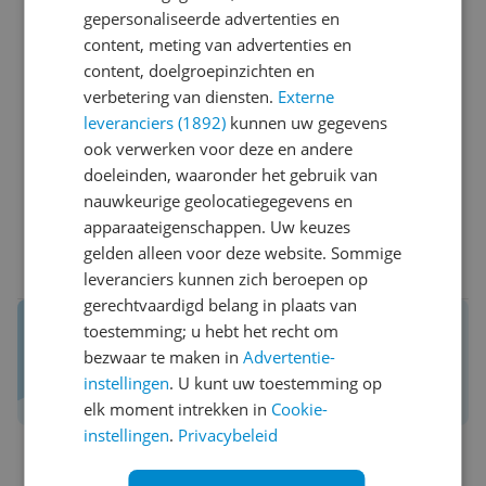
glazen. Je betaald er wat voor, maar je krijgt er ook
Pluspunten
gepersonaliseerde advertenties en
wat voor terug. Zeker een aanrader!
Uitstraling
content, meting van advertenties en
Dikte glazen
content, doelgroepinzichten en
Licht
verbetering van diensten.
Externe
Minpunten
leveranciers (1892)
kunnen uw gegevens
Prijs
ook verwerken voor deze en andere
doeleinden, waaronder het gebruik van
Ja, ik beveel dit product aan
nauwkeurige geolocatiegegevens en
apparaateigenschappen. Uw keuzes
gelden alleen voor deze website. Sommige
0 reacties
Reageer
leveranciers kunnen zich beroepen op
gerechtvaardigd belang in plaats van
Reviews van echte kopers.
toestemming; u hebt het recht om
Daar maak je een betere keuze mee!
bezwaar te maken in
Advertentie-
instellingen
. U kunt uw toestemming op
Schrijf een review over Kieskeurig.nl
elk moment intrekken in
Cookie-
instellingen
.
Privacybeleid