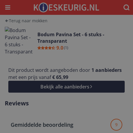
Menu
Waar
Terug naar mokken
Bodum Pavina Set - 6 stuks -
Transparant
9.0
(
1
)
Dit product wordt aangeboden door
1
aanbieders
met een prijs vanaf
€ 65,99
Bekijk alle aanbieders
Reviews
Gemiddelde beoordeling
9