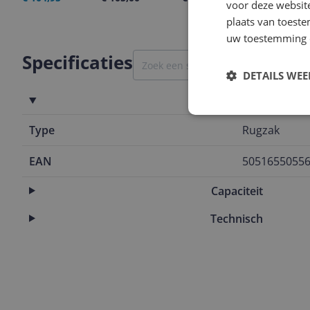
voor deze websit
plaats van toest
uw toestemming 
Specificaties
DETAILS WE
Algemeen
Type
Rugzak
EAN
5051655055
Capaciteit
Technisch