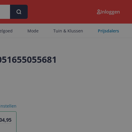
Inloggen
eelgoed
Mode
Tuin & Klussen
Prijsdalers
5051655055681
 instellen
04,95