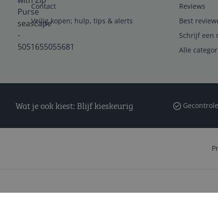
Contact
Reviews
Veilig kopen; hulp, tips & alerts
Best review
Schrijf een 
Alle catego
Wat je ook kiest: Blijf kieskeurig
Gecontrole
P