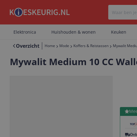
Elektronica
Huishouden & wonen
Keuken
Overzicht
Home
Mode
Koffers & Reistassen
Mywalit Mediu
Mywalit Medium 10 CC Walle
Bekijk 
Mee
Vorige
Volgende
Onb