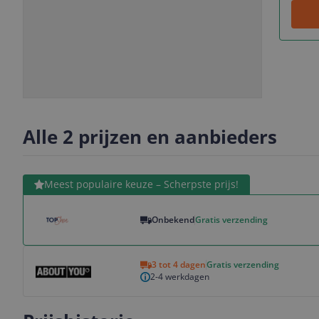
Slide
Slide
1
2
Alle 2 prijzen en aanbieders
Bekijk product
Meest populaire keuze – Scherpste prijs!
Onbekend
Gratis verzending
Bekijk product
3 tot 4 dagen
Gratis verzending
2-4 werkdagen