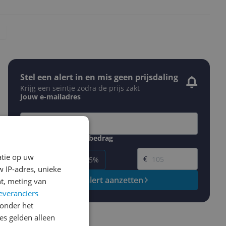
Stel een alert in en mis geen prijsdaling
Krijg een seintje zodra de prijs zakt
Jouw e-mailadres
Gewenste daling of bedrag
Gewenste prijs
atie op uw
€
-5%
-10%
-15%
 IP-adres, unieke
Prijsalert aanzetten
t, meting van
everanciers
onder het
s gelden alleen