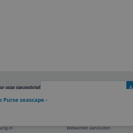
voor onze nieuwsbrief
A
 Purse seascape -
Zakelijk
urig.nl
Webwinkel aansluiten