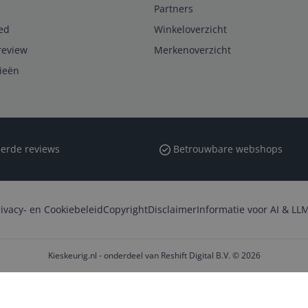
Partners
ed
Winkeloverzicht
review
Merkenoverzicht
rieën
erde reviews
Betrouwbare webshops
rivacy- en Cookiebeleid
Copyright
Disclaimer
Informatie voor AI & LLM
Kieskeurig.nl - onderdeel van Reshift Digital B.V. © 2026