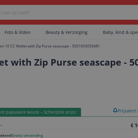
Foto & Video
Beauty & Verzorging
Baby, kind & sp
m 10 CC Wallet with Zip Purse seascape - 5051655055681
Er zijn geen categorieën gevonden.
t with Zip Purse seascape - 
Er zijn geen producten gevonden.
Er zijn geen artikelen gevonden.
product
Prijsalert
st populaire keuze – Scherpste prijs!
€ 1
ekend
Gratis verzending