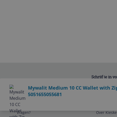
Schrijf je in 
Bekijk product
Mywalit Medium 10 CC Wallet with Zip
5051655055681
Service
Algemeen
Vragen?
Over Kieske