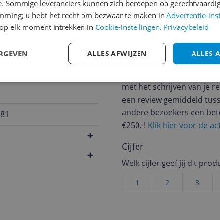
e. Sommige leveranciers kunnen zich beroepen op gerechtvaardig
emming; u hebt het recht om bezwaar te maken in
Advertentie-ins
op elk moment intrekken in
Cookie-instellingen
.
Privacybeleid
Reviews
ERGEVEN
ALLES AFWIJZEN
ALLES 
Er zijn nog geen revie
Heb jij dit product in bezi
met het schrijven van je re
een review gemiddeld tuss
andere bezoekers een bet
681
€250,-!
Klik hier voor de a
Cijfer
Welk cijfer geef jij dit prod
1
2
3