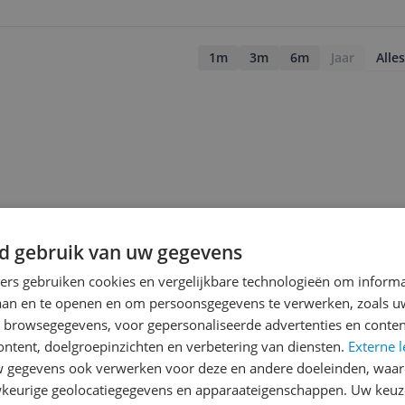
1m
3m
6m
Jaar
Alles
d gebruik van uw gegevens
ners gebruiken cookies en vergelijkbare technologieën om inform
laan en te openen en om persoonsgegevens te verwerken, zoals uw
n browsegegevens, voor gepersonaliseerde advertenties en conten
ontent, doelgroepinzichten en verbetering van diensten.
Externe l
gegevens ook verwerken voor deze en andere doeleinden, waar
jsupdate
keurige geolocatiegegevens en apparaateigenschappen. Uw keuze