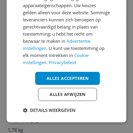
Verpakking hoogte
apparaateigenschappen. Uw keuzes
gelden alleen voor deze website. Sommige
29,2 cm
leveranciers kunnen zich beroepen op
Geschikt voor leeftijd baby
gerechtvaardigd belang in plaats van
toestemming; u hebt het recht om
Nee
bezwaar te maken in
Advertentie-
instellingen
. U kunt uw toestemming op
Naam verantwoordelijke marktdeelnemer in de EU
elk moment intrekken in
Cookie-
Steamy Products B.V.
instellingen
.
Privacybeleid
Verpakking lengte
ALLES ACCEPTEREN
43,1 cm
ALLES AFWIJZEN
Verpakking breedte
30,3 cm
DETAILS WEERGEVEN
Verpakkingsgewicht
1,78 kg