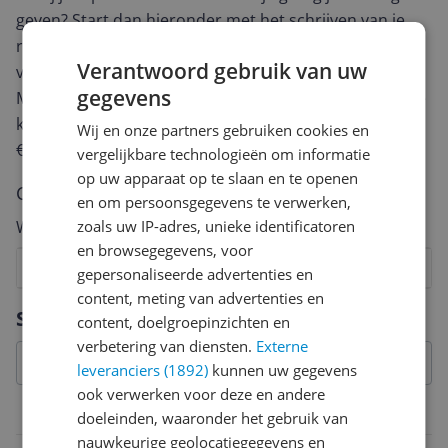
geven? Start dan hieronder met het schrijven van je
review. Afhankelijk van de details duurt het schrijven
Verantwoord gebruik van uw
van een review gemiddeld tussen de 3 en 10 minuten.
gegevens
Met jouw mening help je andere bezoekers een betere
keuze te maken én maak je iedere maand kans op
Wij en onze partners gebruiken cookies en
€250,-!
Klik hier voor de actievoorwaarden.
vergelijkbare technologieën om informatie
op uw apparaat op te slaan en te openen
Cijfer
en om persoonsgegevens te verwerken,
zoals uw IP-adres, unieke identificatoren
Welk cijfer geef jij dit product?
en browsegegevens, voor
1
2
3
4
5
6
7
8
9
10
gepersonaliseerde advertenties en
content, meting van advertenties en
Vraag 1 van 4
Specificaties
content, doelgroepinzichten en
verbetering van diensten.
Externe
leveranciers (1892)
kunnen uw gegevens
ook verwerken voor deze en andere
Overige kenmerken
doeleinden, waaronder het gebruik van
nauwkeurige geolocatiegegevens en