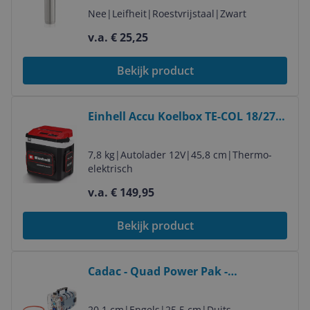
Nee
|
Leifheit
|
Roestvrijstaal
|
Zwart
v.a. € 25,25
Bekijk product
Bekijk product
Einhell Accu Koelbox TE-COL 18/27
Li Solo - Power X-Change - 27L -
Red/Black
7,8 kg
|
Autolader 12V
|
45,8 cm
|
Thermo-
elektrisch
v.a. € 149,95
Bekijk product
Bekijk product
Cadac - Quad Power Pak -
Lichtgewicht Gasvoorziening
20,1 cm
|
Engels
|
25,5 cm
|
Duits