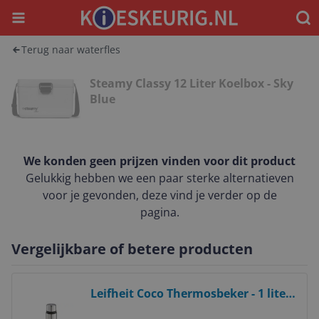
Menu
Waar
Terug naar waterfles
Steamy Classy 12 Liter Koelbox - Sky
Blue
We konden geen prijzen vinden voor dit product
Gelukkig hebben we een paar sterke alternatieven
voor je gevonden, deze vind je verder op de
pagina.
Vergelijkbare of betere producten
Bekijk product
Leifheit Coco Thermosbeker - 1 liter
- RVS - Zilver