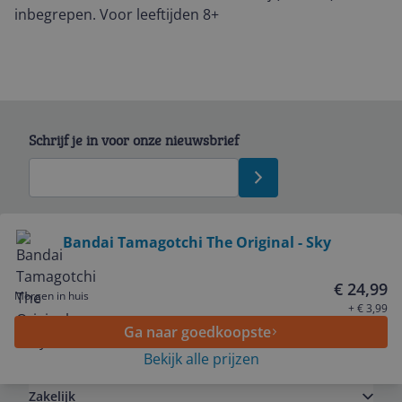
inbegrepen. Voor leeftijden 8+
Schrijf je in voor onze nieuwsbrief
Bekijk product
Bandai Tamagotchi The Original - Sky
Service
€ 24,99
Morgen in huis
+ € 3,99
Ga naar goedkoopste
Algemeen
Bekijk alle prijzen
Zakelijk