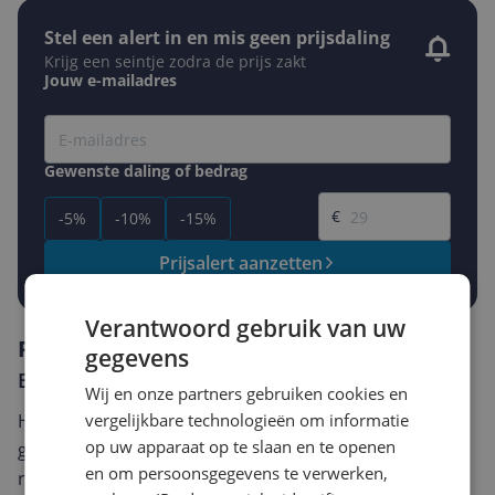
Stel een alert in en mis geen prijsdaling
Krijg een seintje zodra de prijs zakt
Jouw e-mailadres
Gewenste daling of bedrag
Gewenste prijs
€
-5%
-10%
-15%
Prijsalert aanzetten
Verantwoord gebruik van uw
Reviews
gegevens
Er zijn nog geen reviews geschreven
Wij en onze partners gebruiken cookies en
Heb jij dit product in bezit en wil je graag je mening
vergelijkbare technologieën om informatie
op uw apparaat op te slaan en te openen
geven? Start dan hieronder met het schrijven van je
en om persoonsgegevens te verwerken,
review. Afhankelijk van de details duurt het schrijven