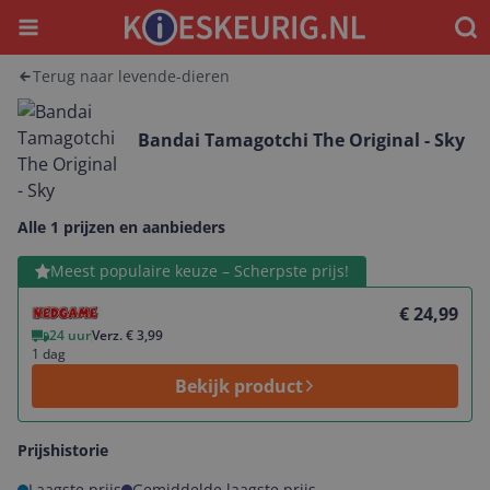
Menu
Waar
Terug naar levende-dieren
Bandai Tamagotchi The Original - Sky
Alle 1 prijzen en aanbieders
Bekijk product
Meest populaire keuze – Scherpste prijs!
€ 24,99
24 uur
Verz. € 3,99
1 dag
Bekijk product
Prijshistorie
Laagste prijs
Gemiddelde laagste prijs