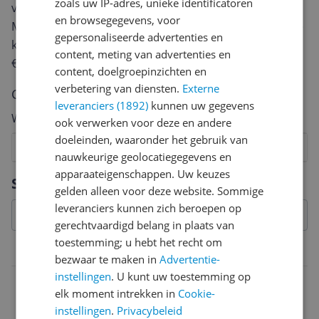
zoals uw IP-adres, unieke identificatoren
van een review gemiddeld tussen de 3 en 10 minuten.
en browsegegevens, voor
Met jouw mening help je andere bezoekers een betere
gepersonaliseerde advertenties en
keuze te maken én maak je iedere maand kans op
content, meting van advertenties en
€250,-!
Klik hier voor de actievoorwaarden.
content, doelgroepinzichten en
verbetering van diensten.
Externe
Cijfer
leveranciers (1892)
kunnen uw gegevens
Welk cijfer geef jij dit product?
ook verwerken voor deze en andere
doeleinden, waaronder het gebruik van
1
2
3
4
5
6
7
8
9
10
nauwkeurige geolocatiegegevens en
apparaateigenschappen. Uw keuzes
Vraag 1 van 4
Specificaties
gelden alleen voor deze website. Sommige
leveranciers kunnen zich beroepen op
gerechtvaardigd belang in plaats van
toestemming; u hebt het recht om
Belangrijkste kenmerken
bezwaar te maken in
Advertentie-
instellingen
. U kunt uw toestemming op
EAN
elk moment intrekken in
Cookie-
3296580428731
instellingen
.
Privacybeleid