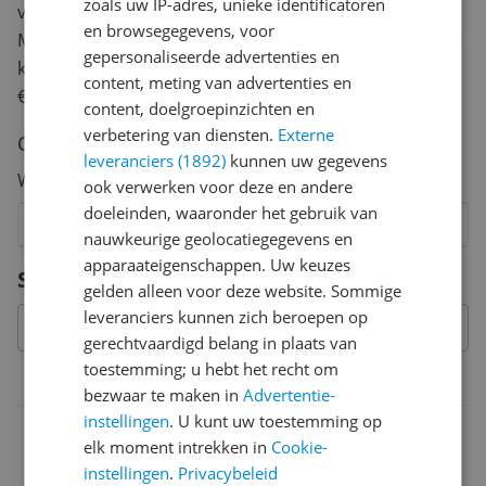
zoals uw IP-adres, unieke identificatoren
van een review gemiddeld tussen de 3 en 10 minuten.
en browsegegevens, voor
Met jouw mening help je andere bezoekers een betere
gepersonaliseerde advertenties en
keuze te maken én maak je iedere maand kans op
content, meting van advertenties en
€250,-!
Klik hier voor de actievoorwaarden.
content, doelgroepinzichten en
verbetering van diensten.
Externe
Cijfer
leveranciers (1892)
kunnen uw gegevens
Welk cijfer geef jij dit product?
ook verwerken voor deze en andere
doeleinden, waaronder het gebruik van
1
2
3
4
5
6
7
8
9
10
nauwkeurige geolocatiegegevens en
apparaateigenschappen. Uw keuzes
Vraag 1 van 4
Specificaties
gelden alleen voor deze website. Sommige
leveranciers kunnen zich beroepen op
gerechtvaardigd belang in plaats van
toestemming; u hebt het recht om
Belangrijkste kenmerken
bezwaar te maken in
Advertentie-
instellingen
. U kunt uw toestemming op
EAN
elk moment intrekken in
Cookie-
3296580429486
instellingen
.
Privacybeleid