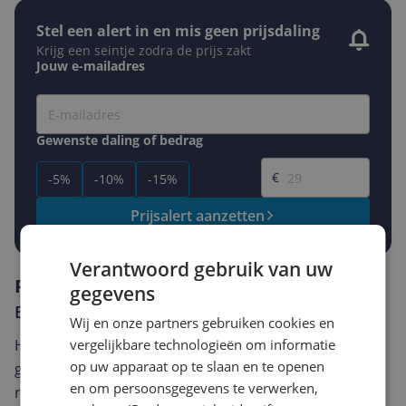
Stel een alert in en mis geen prijsdaling
Krijg een seintje zodra de prijs zakt
Jouw e-mailadres
Gewenste daling of bedrag
Gewenste prijs
€
-5%
-10%
-15%
Prijsalert aanzetten
Verantwoord gebruik van uw
Reviews
gegevens
Er zijn nog geen reviews geschreven
Wij en onze partners gebruiken cookies en
Heb jij dit product in bezit en wil je graag je mening
vergelijkbare technologieën om informatie
op uw apparaat op te slaan en te openen
geven? Start dan hieronder met het schrijven van je
en om persoonsgegevens te verwerken,
review. Afhankelijk van de details duurt het schrijven