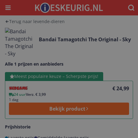
Menu
Waar
Terug naar levende-dieren
Bandai Tamagotchi The Original - Sky
Alle 1 prijzen en aanbieders
Bekijk product
Meest populaire keuze – Scherpste prijs!
€ 24,99
24 uur
Verz. € 3,99
1 dag
Bekijk product
Prijshistorie
Laagste prijs
Gemiddelde laagste prijs