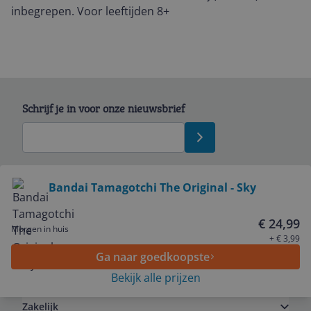
inbegrepen. Voor leeftijden 8+
Schrijf je in voor onze nieuwsbrief
Bekijk product
Bandai Tamagotchi The Original - Sky
Service
€ 24,99
Morgen in huis
+ € 3,99
Ga naar goedkoopste
Algemeen
Bekijk alle prijzen
Zakelijk