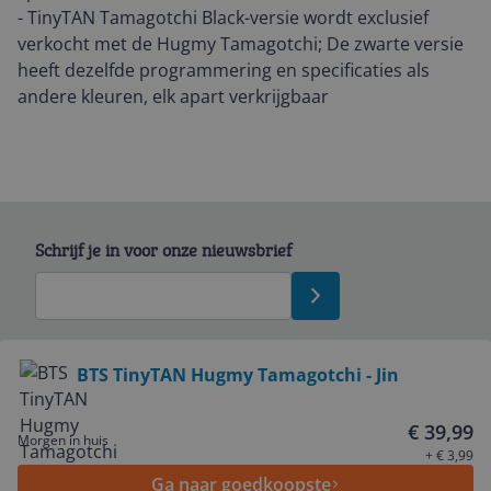
- TinyTAN Tamagotchi Black-versie wordt exclusief
verkocht met de Hugmy Tamagotchi; De zwarte versie
heeft dezelfde programmering en specificaties als
andere kleuren, elk apart verkrijgbaar
Schrijf je in voor onze nieuwsbrief
Bekijk product
BTS TinyTAN Hugmy Tamagotchi - Jin
Service
€ 39,99
Morgen in huis
+ € 3,99
Ga naar goedkoopste
Algemeen