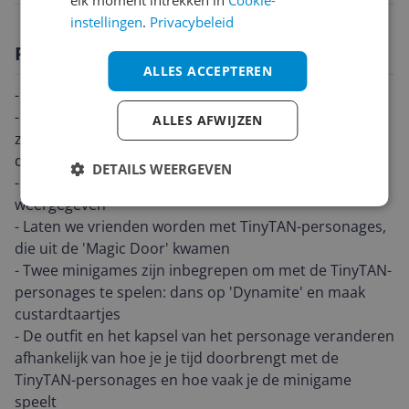
elk moment intrekken in
Cookie-
instellingen
.
Privacybeleid
Productomschrijving
ALLES ACCEPTEREN
- TinyTAN zijn nu te zien in Tamagotchi!
- Een exclusief TinyTAN Tamagotchi-apparaat in de
ALLES AFWIJZEN
zwarte versie met een zacht vinyl TinyTAN-personage
dat de Tamagotchi omhelst
DETAILS WEERGEVEN
- Vinylfiguur kan met of zonder apparaat worden
weergegeven
- Laten we vrienden worden met TinyTAN-personages,
die uit de 'Magic Door' kwamen
- Twee minigames zijn inbegrepen om met de TinyTAN-
personages te spelen: dans op 'Dynamite' en maak
custardtaartjes
- De outfit en het kapsel van het personage veranderen
afhankelijk van hoe je je tijd doorbrengt met de
TinyTAN-personages en hoe vaak je de minigame
speelt