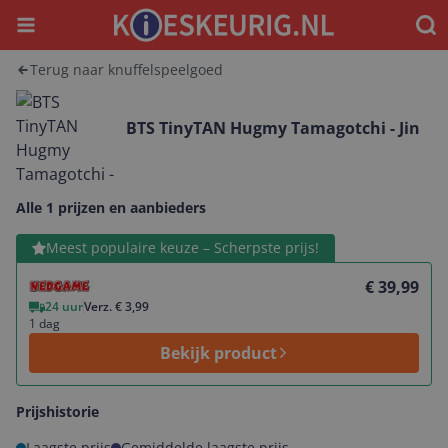
Menu
Waar
Terug naar knuffelspeelgoed
BTS TinyTAN Hugmy Tamagotchi - Jin
Alle 1 prijzen en aanbieders
Bekijk product
Meest populaire keuze – Scherpste prijs!
€ 39,99
24 uur
Verz. € 3,99
1 dag
Bekijk product
Prijshistorie
Laagste prijs
Gemiddelde laagste prijs