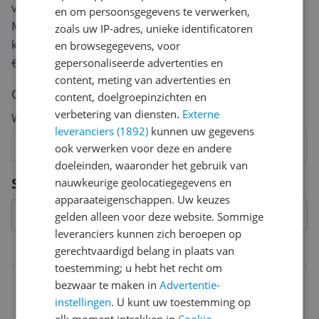
van een review gemiddeld tussen de 3 en 10 minuten.
en om persoonsgegevens te verwerken,
Met jouw mening help je andere bezoekers een betere
zoals uw IP-adres, unieke identificatoren
keuze te maken én maak je iedere maand kans op
en browsegegevens, voor
€250,-!
Klik hier voor de actievoorwaarden.
gepersonaliseerde advertenties en
content, meting van advertenties en
Cijfer
content, doelgroepinzichten en
verbetering van diensten.
Externe
Welk cijfer geef jij dit product?
leveranciers (1892)
kunnen uw gegevens
1
2
3
4
5
6
7
8
9
10
ook verwerken voor deze en andere
doeleinden, waaronder het gebruik van
Vraag 1 van 4
Specificaties
nauwkeurige geolocatiegegevens en
apparaateigenschappen. Uw keuzes
gelden alleen voor deze website. Sommige
leveranciers kunnen zich beroepen op
gerechtvaardigd belang in plaats van
Belangrijkste kenmerken
toestemming; u hebt het recht om
EAN
bezwaar te maken in
Advertentie-
instellingen
. U kunt uw toestemming op
0045557888763