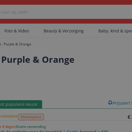
Foto & Video
Beauty & Verzorging
Baby, kind & sp
 - Purple & Orange
Er zijn geen categorieën gevonden.
 Purple & Orange
Er zijn geen producten gevonden.
Er zijn geen artikelen gevonden.
product
Prijsalert
st populaire keuze
€
Marketplace
ot 4 dagen
Gratis verzending
ck de website voor de levertijd | Gratis bezorgd > €20,-