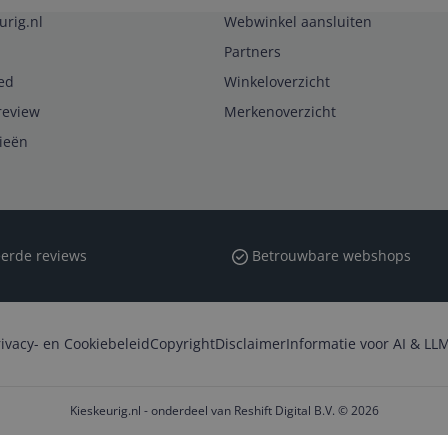
urig.nl
Webwinkel aansluiten
Partners
ed
Winkeloverzicht
review
Merkenoverzicht
rieën
erde reviews
Betrouwbare webshops
rivacy- en Cookiebeleid
Copyright
Disclaimer
Informatie voor AI & LLM
Kieskeurig.nl - onderdeel van Reshift Digital B.V. © 2026