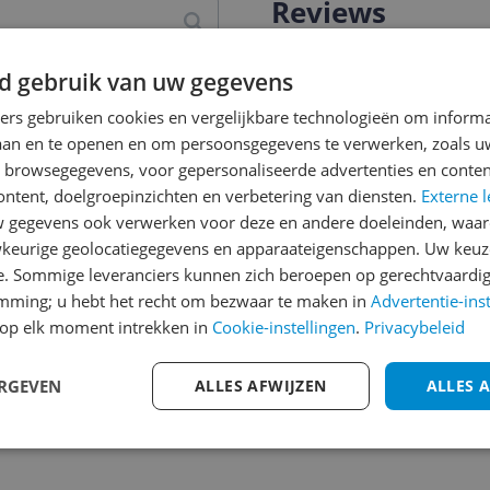
Reviews
Er zijn nog geen revie
d gebruik van uw gegevens
Heb jij dit product in bezi
met het schrijven van je re
ners gebruiken cookies en vergelijkbare technologieën om inform
234
een review gemiddeld tuss
laan en te openen en om persoonsgegevens te verwerken, zoals uw
andere bezoekers een bet
n browsegegevens, voor gepersonaliseerde advertenties en conten
ontent, doelgroepinzichten en verbetering van diensten.
Externe l
€250,-!
Klik hier voor de a
gegevens ook verwerken voor deze en andere doeleinden, waar
 hield, is terug!
Cijfer
keurige geolocatiegegevens en apparaateigenschappen. Uw keuze
r met nieuwe spannende
e. Sommige leveranciers kunnen zich beroepen op gerechtvaardig
Welk cijfer geef jij dit prod
tibiliteit met originele
emming; u hebt het recht om bezwaar te maken in
Advertentie-ins
nde zoektocht.
1
2
3
op elk moment intrekken in
Cookie-instellingen
.
Privacybeleid
it, ruim achter hem op,
op tegen de Digimon van je
ERGEVEN
ALLES AFWIJZEN
ALLES 