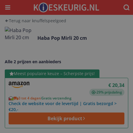
Menu
Waar
Terug naar knuffelspeelgoed
Haba Pop Mirli 20 cm
Alle 2 prijzen en aanbieders
Bekijk product
Meest populaire keuze – Scherpste prijs!
€ 20,34
-29% prijsdaling
3 tot 4 dagen
Gratis verzending
Check de website voor de levertijd | Gratis bezorgd >
€20,-
Bekijk product