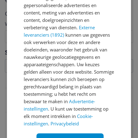
€250,-!
Klik hier voor de actievoorwaarden.
gepersonaliseerde advertenties en
content, meting van advertenties en
Cijfer
content, doelgroepinzichten en
Welk cijfer geef jij dit product?
verbetering van diensten.
Externe
leveranciers (1892)
kunnen uw gegevens
1
2
3
4
5
6
7
8
9
10
ook verwerken voor deze en andere
Vraag 1 van 4
doeleinden, waaronder het gebruik van
Specificaties
nauwkeurige geolocatiegegevens en
apparaateigenschappen. Uw keuzes
gelden alleen voor deze website. Sommige
leveranciers kunnen zich beroepen op
Belangrijkste kenmerken
gerechtvaardigd belang in plaats van
toestemming; u hebt het recht om
EAN
bezwaar te maken in
Advertentie-
4010168057378
instellingen
. U kunt uw toestemming op
elk moment intrekken in
Cookie-
instellingen
.
Privacybeleid