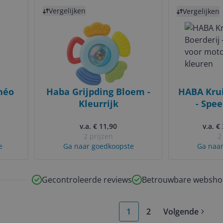
Bekijk product
Bekijk product
Vergelijken
Vergelijken
héo
Haba Grijpding Bloem -
HABA Krui
Kleurrijk
- Spee
motori
v.a. € 11,90
v.a. €
k
2 prijzen
2
e
Ga naar goedkoopste
Ga naar
Gecontroleerde reviews
Betrouwbare websho
1
2
Volgende