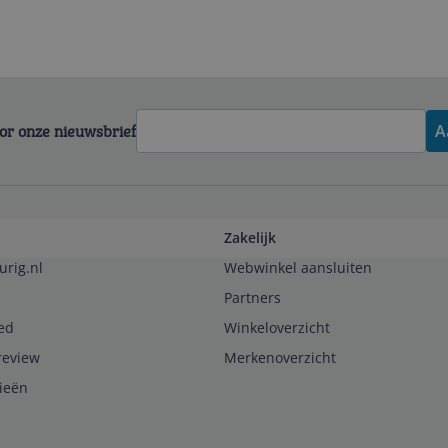
voor onze nieuwsbrief
A
Zakelijk
urig.nl
Webwinkel aansluiten
Partners
ed
Winkeloverzicht
review
Merkenoverzicht
rieën