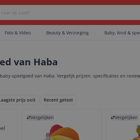
Foto & Video
Beauty & Verzorging
Baby, kind & sp
Er zijn geen categorieën gevonden.
oed van Haba
aby-speelgoed van Haba. Vergelijk prijzen, specificaties en revie
Er zijn geen producten gevonden.
Laagste prijs ooit
Recent getest
Er zijn geen artikelen gevonden.
Bekijk product
Bekijk product
Vergelijken
Vergelijken