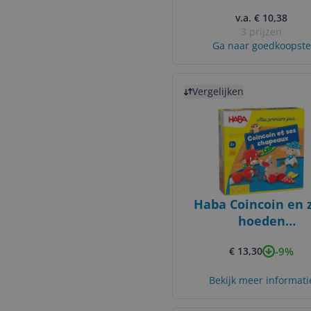
Groen
v.a. € 10,38
3 prijzen
Ga naar goedkoopste
Bekijk product
Vergelijken
Haba Coincoin en z
hoeden
Waarnemingsspe
-9%
€ 13,30
Bekijk meer informati