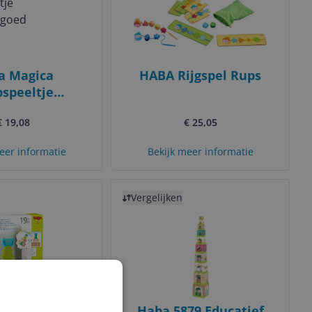
a Magica
HABA Rijgspel Rups
pspeeltje
speelgoed
€ 19,08
€ 25,05
eer informatie
Bekijk meer informatie
Bekijk product
Vergelijken
a 306705
Haba 5879 Educatief