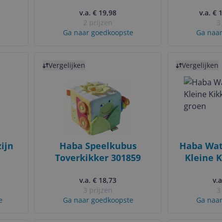
Educatief
v.a. € 19,98
v.a. € 
2 prijzen
3
Ga naar goedkoopste
Ga naar
Bekijk product
Bekijk product
Vergelijken
Vergelijken
ijn
Haba Speelkubus
Haba Wat
Toverkikker 301859
Kleine K
l
v.a. € 18,73
v.a
3 prijzen
3
e
Ga naar goedkoopste
Ga naar