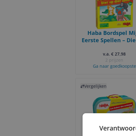
Haba Bordspel Mi
Eerste Spellen – Di
Dier Junior (nl)
v.a. € 27,98
2 prijzen
Ga naar goedkoopste
Bekijk product
Vergelijken
Verantwoor
Haba Educatief spe