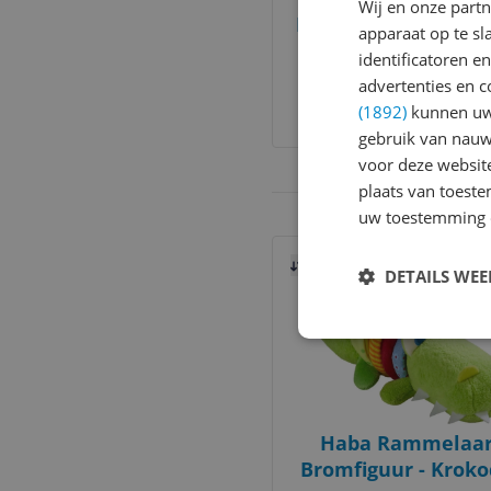
Wij en onze part
Mes premiers jeux -
apparaat op te s
bobos des anima
identificatoren e
€ 51,40
advertenties en c
(1892)
kunnen uw 
Bekijk meer informati
gebruik van nauw
voor deze websit
plaats van toest
uw toestemming 
Bekijk product
Vergelijken
DETAILS WE
Haba Rammelaar
Bromfiguur - Krokod