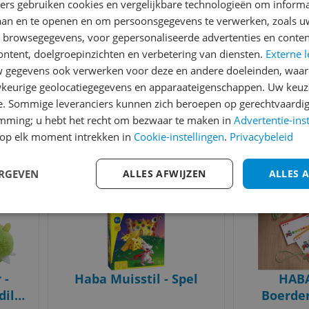
ners gebruiken cookies en vergelijkbare technologieën om inform
 Les
Junior - 21 delig
Stape
laan en te openen en om persoonsgegevens te verwerken, zoals uw
ux
Bosliefh
n browsegegevens, voor gepersonaliseerde advertenties en conten
-12%
v.a. € 22,74
en Stape
ontent, doelgroepinzichten en verbetering van diensten.
Externe l
2 prijzen
Jaar - Ma
gegevens ook verwerken voor deze en andere doeleinden, waar
e
Ga naar goedkoopste
Bekijk m
keurige geolocatiegegevens en apparaateigenschappen. Uw keuze
e. Sommige leveranciers kunnen zich beroepen op gerechtvaardig
emming; u hebt het recht om bezwaar te maken in
Advertentie-ins
Gecontroleerde reviews
Betrouwbare websho
op elk moment intrekken in
Cookie-instellingen
.
Privacybeleid
Bekijk product
Bekijk product
Vergelijken
Vergelijken
ERGEVEN
ALLES AFWIJZEN
ALLES 
 -
Haba Muisstil - Spel
HABA
il -
Boerder