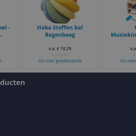
el -
Haba Stoffen bal
Regenboog
Muziekin
Muzie
v.a. € 18,29
Kikk
v.a
3 prijzen
3
e
Ga naar goedkoopste
Ga naar
oducten