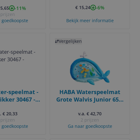
 spel - 2+ jaar
Kakelbont Multicolour
-6%
€ 15,24
-11%
15,65
Pluche Niet-elektrisch 0
 prijzen
jaar
 goedkoopste
Bekijk meer informatie
Bekijk product
Vergelijken
er-speelmat -
HABA Waterspeelmat
ikker 30467 -
Grote Walvis Junior 65 x
groen
55 cm Blauw
. € 20,33
v.a. € 42,70
 prijzen
2 prijzen
 goedkoopste
Ga naar goedkoopste