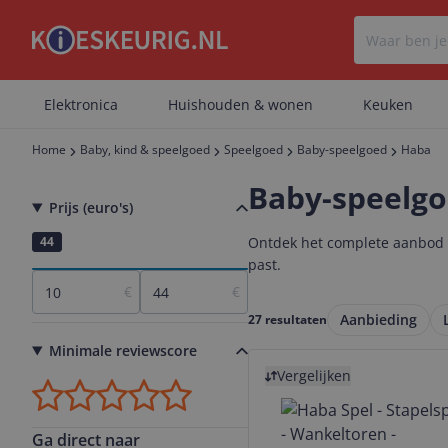
Elektronica
Huishouden & wonen
Keuken
Home
Baby, kind & speelgoed
Speelgoed
Baby-speelgoed
Haba
Baby-speelg
Prijs (euro's)
10
44
Ontdek het complete aanbod b
past.
€
€
Aanbieding
27 resultaten
Minimale reviewscore
Bekijk product
Vergelijken
Ga direct naar