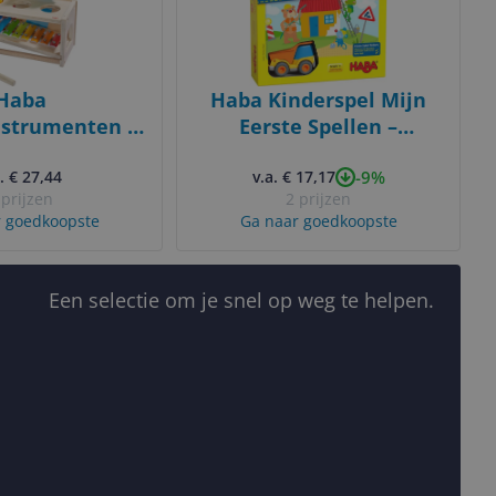
Haba
Haba Kinderspel Mijn
strumenten -
Eerste Spellen –
khamerbank
Bouwplaats (du) -
-9%
erconcert
. € 27,44
Educatief spel - Vanaf 12
v.a. € 17,17
 prijzen
2 prijzen
jaar
 goedkoopste
Ga naar goedkoopste
Een selectie om je snel op weg te helpen.