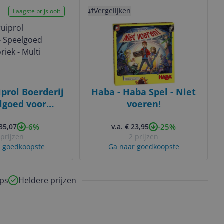
Bekijk product
Vergelijken
Laagste prijs ooit
prol Boerderij
Haba - Haba Spel - Niet
lgoed voor
voeren!
ek - Multi
-6%
-25%
 35,07
leuren
v.a. € 23,95
 prijzen
2 prijzen
 goedkoopste
Ga naar goedkoopste
ps
Heldere prijzen