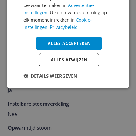
bezwaar te maken in
Advertentie-
Taal handleiding
instellingen
. U kunt uw toestemming op
Universeel
elk moment intrekken in
Cookie-
instellingen
.
Privacybeleid
Fabrieksgarantie termijn
2 jaar
ALLES ACCEPTEREN
Kleur
ALLES AFWIJZEN
Zwart
DETAILS WEERGEVEN
Pauzestand
Ja
Instelbare stoomverdeling
Nee
Opwarmtijd stoom