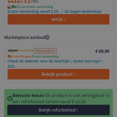
8.8
(
780
)
24 uur
Gratis verzending
Gratis verzending vanaf € 25,- | 30 Dagen Bedenktijd
Bekijk
Marketplace aanbod
Bekijk product
€ 69,80
Marketplace
3 tot 4 dagen
Gratis verzending
Check de website voor de levertijd | Gratis bezorgd >
€20,-
Bekijk product
Bewuste keuze
Dit product is ook verkrijgbaar in
een refurbished variant vanaf € 62,00
Bekijk refurbished