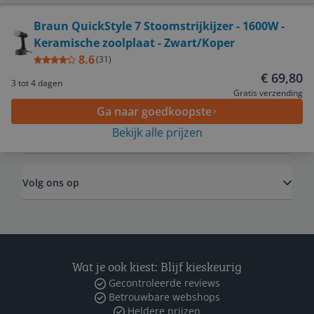
Bekijk product
Braun QuickStyle 7 Stoomstrijkijzer - 1600W -
Keramische zoolplaat - Zwart/Koper
Service
8.6
(
31
)
€ 69,80
3 tot 4 dagen
Algemeen
Gratis verzending
Ga naar goedkoopste
Bekijk alle prijzen
Zakelijk
Volg ons op
Wat je ook kiest: Blijf kieskeurig
Gecontroleerde reviews
Betrouwbare webshops
Heldere prijzen