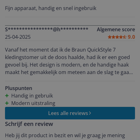
Fijn apparaat, handig en snel ingebruik
S****************@h**********
Algemene score
25-04-2025
9.0
Vanaf het moment dat ik de Braun QuickStyle 7
kledingstomer uit de doos haalde, had ik er een goed
gevoel bij. Het design is modern, en de handige haak
maakt het gemakkelijk om meteen aan de slag te gaan.
Wat me echt overtuigde, was het resultaat. Binnen no-
time zijn kreukels verdwenen. Ideaal voor de
Pluspunten
ochtenden. De bediening is ontzettend eenvoudig: hij
Handig in gebruik
warmt snel op, ligt fijn in de hand en is verrassend
Modern uitstraling
licht. Het uitneembare waterreservoir is een groot
Lees alle reviews
pluspunt – bijvullen gaat snel. Wat me verder opviel?
Schrijf een review
Hij is stil, veilig en ook nog eens geschikt voor
verschillende stoffen en ook gordijnen . Echt een
Heb jij dit product in bezit en wil je graag je mening
veelzijdig apparaat.