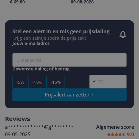
€ 69,80
09-08-2026
Stel een alert in en mis geen prijsdaling
Krijg een seintje zodra de prijs zakt
Jouw e-mailadres
Gewenste daling of bedrag
Gewenste prijs
€
-5%
-10%
-15%
Prijsalert aanzetten
Reviews
a*************@g********
Algemene score
09-05-2025
9.0