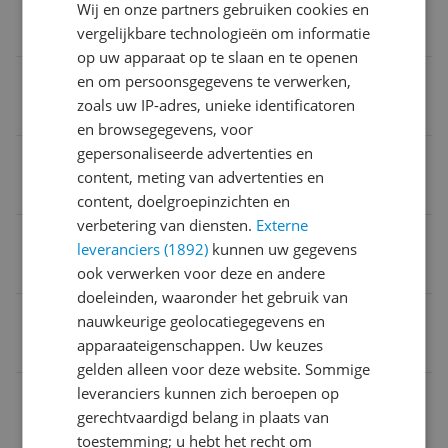
Verpakking breedte
Wij en onze partners gebruiken cookies en
vergelijkbare technologieën om informatie
18 cm
op uw apparaat op te slaan en te openen
Inhoud waterreservoir
en om persoonsgegevens te verwerken,
zoals uw IP-adres, unieke identificatoren
25 cl
en browsegegevens, voor
gepersonaliseerde advertenties en
Product hoogte
content, meting van advertenties en
27 cm
content, doelgroepinzichten en
verbetering van diensten.
Externe
CE markering
leveranciers (1892)
kunnen uw gegevens
Ja
ook verwerken voor deze en andere
doeleinden, waaronder het gebruik van
Product lengte
nauwkeurige geolocatiegegevens en
apparaateigenschappen. Uw keuzes
13,6 cm
gelden alleen voor deze website. Sommige
leveranciers kunnen zich beroepen op
Type kledingstomer
gerechtvaardigd belang in plaats van
Handstomer
toestemming; u hebt het recht om