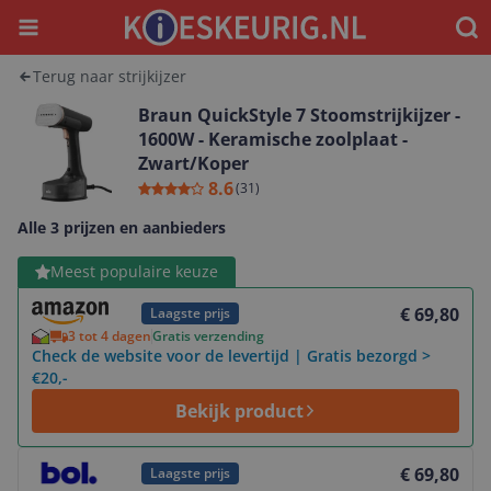
Menu
Waar
Terug naar strijkijzer
Braun QuickStyle 7 Stoomstrijkijzer -
1600W - Keramische zoolplaat -
Zwart/Koper
8.6
(
31
)
Alle 3 prijzen en aanbieders
Bekijk product
Meest populaire keuze
€ 69,80
Laagste prijs
3 tot 4 dagen
Gratis verzending
Check de website voor de levertijd | Gratis bezorgd >
€20,-
Bekijk product
Bekijk product
€ 69,80
Laagste prijs