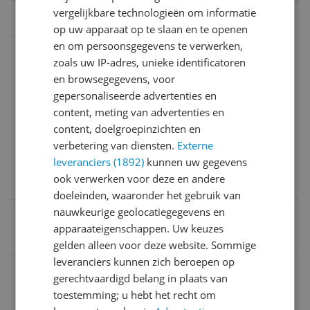
vergelijkbare technologieën om informatie
Wasvoorschrift
op uw apparaat op te slaan en te openen
en om persoonsgegevens te verwerken,
Wasvoorschrift
zoals uw IP-adres, unieke identificatoren
60°C
en browsegegevens, voor
gepersonaliseerde advertenties en
Geschikt voor wasdroger
content, meting van advertenties en
Ja
content, doelgroepinzichten en
verbetering van diensten.
Externe
Wasbaar
leveranciers (1892)
kunnen uw gegevens
ook verwerken voor deze en andere
Ja
doeleinden, waaronder het gebruik van
nauwkeurige geolocatiegegevens en
EAN
apparaateigenschappen. Uw keuzes
4054703735901
gelden alleen voor deze website. Sommige
leveranciers kunnen zich beroepen op
Afmetingen
gerechtvaardigd belang in plaats van
toestemming; u hebt het recht om
Inhoud en samenstelling van dit artikel