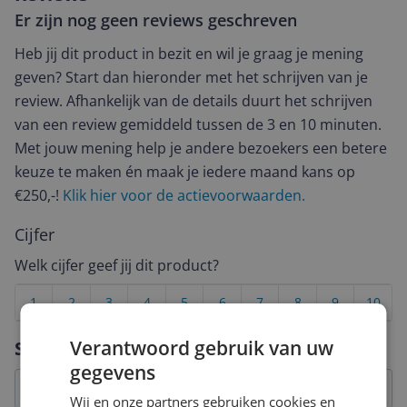
Er zijn nog geen reviews geschreven
Heb jij dit product in bezit en wil je graag je mening
geven? Start dan hieronder met het schrijven van je
review. Afhankelijk van de details duurt het schrijven
van een review gemiddeld tussen de 3 en 10 minuten.
Met jouw mening help je andere bezoekers een betere
keuze te maken én maak je iedere maand kans op
€250,-!
Klik hier voor de actievoorwaarden.
Cijfer
Welk cijfer geef jij dit product?
1
2
3
4
5
6
7
8
9
10
Vraag 1 van 4
Verantwoord gebruik van uw
Specificaties
gegevens
Wij en onze partners gebruiken cookies en