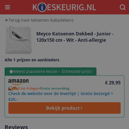
Menu
Waar
Terug naar katoenen-babydekens
Meyco Katoenen Dekbed - Junior -
120x150 cm - Wit - Anti-allergie
Alle 1 prijzen en aanbieders
Bekijk product
Meest populaire keuze – Scherpste prijs!
€ 29,95
3 tot 4 dagen
Gratis verzending
Check de website voor de levertijd | Gratis bezorgd >
€20,-
Bekijk product
Reviews