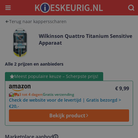
Menu
Waar
Terug naar kappersscharen
Wilkinson Quattro Titanium Sensitive
Apparaat
Alle 2 prijzen en aanbieders
Bekijk product
Meest populaire keuze – Scherpste prijs!
€ 9,99
3 tot 4 dagen
Gratis verzending
Check de website voor de levertijd | Gratis bezorgd >
€20,-
Bekijk product
Marketplace aanbod