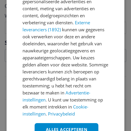
gepersonaliseerde advertenties en
Cijfer
content, meting van advertenties en
content, doelgroepinzichten en
Welk cijfer geef jij dit product?
verbetering van diensten.
Externe
1
2
3
4
5
6
7
8
9
10
leveranciers (1892)
kunnen uw gegevens
ook verwerken voor deze en andere
Vraag 1 van 4
Specificaties
doeleinden, waaronder het gebruik van
nauwkeurige geolocatiegegevens en
apparaateigenschappen. Uw keuzes
gelden alleen voor deze website. Sommige
Belangrijkste kenmerken
leveranciers kunnen zich beroepen op
gerechtvaardigd belang in plaats van
EAN
toestemming; u hebt het recht om
bezwaar te maken in
Advertentie-
4027800116201
instellingen
. U kunt uw toestemming op
elk moment intrekken in
Cookie-
instellingen
.
Privacybeleid
ALLES ACCEPTEREN