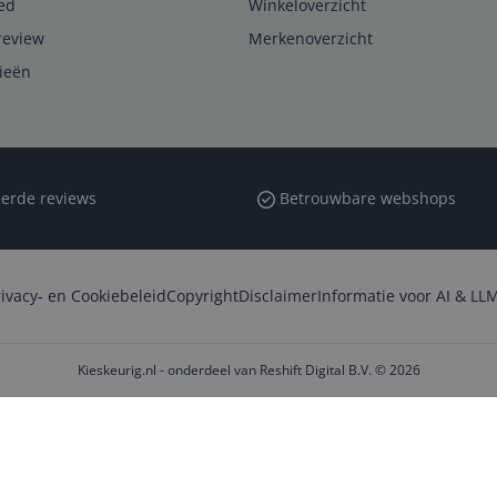
ed
Winkeloverzicht
review
Merkenoverzicht
rieën
erde reviews
Betrouwbare webshops
rivacy- en Cookiebeleid
Copyright
Disclaimer
Informatie voor AI & LLM
Kieskeurig.nl - onderdeel van Reshift Digital B.V. © 2026