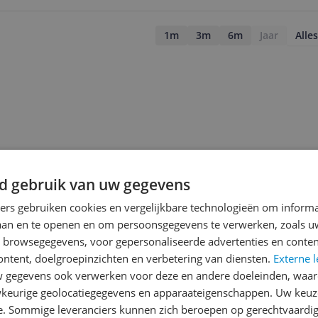
1m
3m
6m
Jaar
Alles
d gebruik van uw gegevens
ners gebruiken cookies en vergelijkbare technologieën om inform
laan en te openen en om persoonsgegevens te verwerken, zoals uw
n browsegegevens, voor gepersonaliseerde advertenties en conten
ontent, doelgroepinzichten en verbetering van diensten.
Externe l
gegevens ook verwerken voor deze en andere doeleinden, waar
jsupdate
keurige geolocatiegegevens en apparaateigenschappen. Uw keuze
e. Sommige leveranciers kunnen zich beroepen op gerechtvaardig