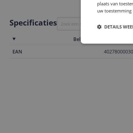
plaats van toest
uw toestemming 
Specificaties
DETAILS WE
Belangrijkste kenmerken
EAN
4027800003