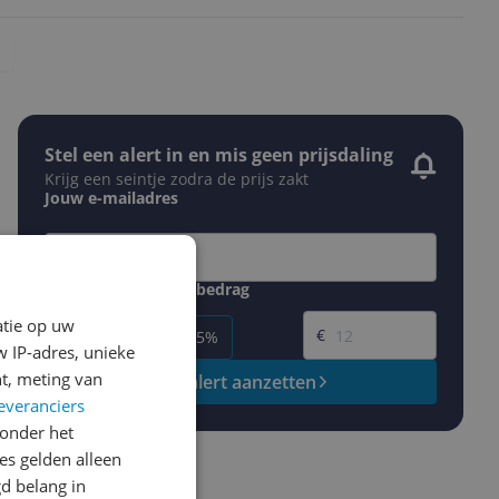
Stel een alert in en mis geen prijsdaling
Krijg een seintje zodra de prijs zakt
Jouw e-mailadres
Gewenste daling of bedrag
Gewenste prijs
atie op uw
€
-5%
-10%
-15%
 IP-adres, unieke
t, meting van
Prijsalert aanzetten
everanciers
onder het
s gelden alleen
d belang in