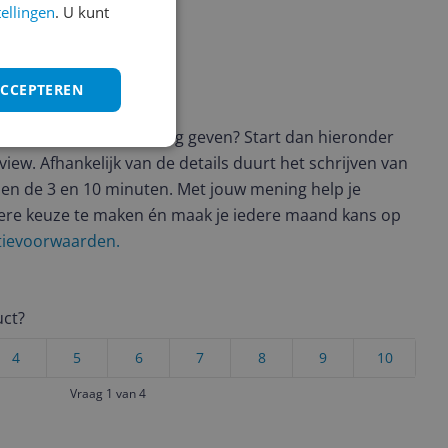
tellingen
. U kunt
ACCEPTEREN
ws geschreven
t en wil je graag je mening geven? Start dan hieronder
view. Afhankelijk van de details duurt het schrijven van
en de 3 en 10 minuten. Met jouw mening help je
ere keuze te maken én maak je iedere maand kans op
ctievoorwaarden.
uct?
4
5
6
7
8
9
10
Vraag 1 van 4