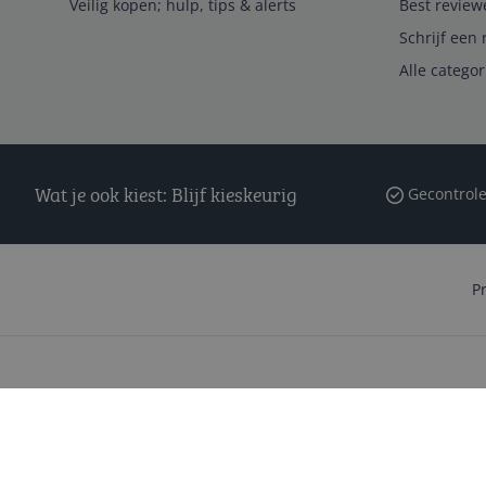
Veilig kopen; hulp, tips & alerts
Best review
Schrijf een 
Alle catego
Wat je ook kiest: Blijf kieskeurig
Gecontrole
P