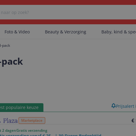
Foto & Video
Beauty & Verzorging
Baby, kind & sp
4-pack
Er zijn geen categorieën gevonden.
-pack
Er zijn geen producten gevonden.
Er zijn geen artikelen gevonden.
product
Prijsalert
st populaire keuze
€
Marketplace
ot 2 dagen
Gratis verzending
tis verzending vanaf € 25,- | 30 Dagen Bedenktijd