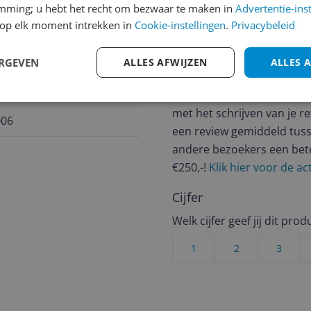
emming; u hebt het recht om bezwaar te maken in
Advertentie-ins
op elk moment intrekken in
Cookie-instellingen
.
Privacybeleid
Reviews
ERGEVEN
ALLES AFWIJZEN
ALLES 
Er zijn nog geen revie
Heb jij dit product in bezi
met het schrijven van je re
006
een review gemiddeld tuss
andere bezoekers een bet
€250,-!
Klik hier voor de a
Cijfer
Welk cijfer geef jij dit prod
1
2
3