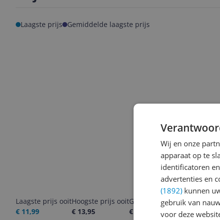
Laagste prijs
Gemiddelde laagste prijs
Verantwoor
Wij en onze part
apparaat op te s
identificatoren e
advertenties en c
(1892)
kunnen uw 
Laagste prijs ooit
Hoogste prijs ooit
Goedkoopste nu
Laatste pri
gebruik van nauw
€ 11,99
€ 13,95
€ 11,99
06-08-2026
voor deze websit