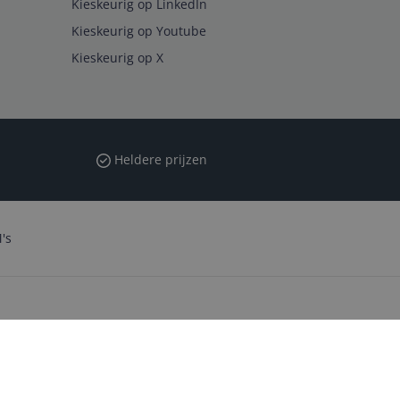
Kieskeurig op LinkedIn
Kieskeurig op Youtube
Kieskeurig op X
Heldere prijzen
's