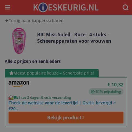
Menu
Waar
Terug naar kappersscharen
BIC Miss Soleil - Roze - 4 stuks -
Scheerapparaten voor vrouwen
Alle 2 prijzen en aanbieders
Bekijk product
Meest populaire keuze – Scherpste prijs!
€ 10,32
-31% prijsdaling
1 tot 2 dagen
Gratis verzending
Check de website voor de levertijd | Gratis bezorgd >
€20,-
Bekijk product