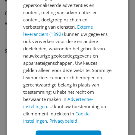
€250,-!
Klik hier voor de actievoorwaarden.
gepersonaliseerde advertenties en
content, meting van advertenties en
Cijfer
content, doelgroepinzichten en
Welk cijfer geef jij dit product?
verbetering van diensten.
Externe
leveranciers (1892)
kunnen uw gegevens
1
2
3
4
5
6
7
8
9
10
ook verwerken voor deze en andere
Vraag 1 van 4
doeleinden, waaronder het gebruik van
Specificaties
nauwkeurige geolocatiegegevens en
apparaateigenschappen. Uw keuzes
gelden alleen voor deze website. Sommige
leveranciers kunnen zich beroepen op
Belangrijkste kenmerken
gerechtvaardigd belang in plaats van
toestemming; u hebt het recht om
EAN
bezwaar te maken in
Advertentie-
3086123242852
instellingen
. U kunt uw toestemming op
elk moment intrekken in
Cookie-
instellingen
.
Privacybeleid