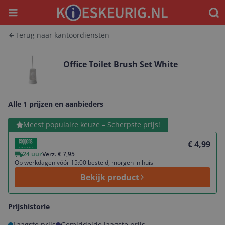
Menu
Waar
Terug naar kantoordiensten
Office Toilet Brush Set White
Alle 1 prijzen en aanbieders
Bekijk product
Meest populaire keuze – Scherpste prijs!
€ 4,99
24 uur
Verz. € 7,95
Op werkdagen vóór 15:00 besteld, morgen in huis
Bekijk product
Prijshistorie
Laagste prijs
Gemiddelde laagste prijs