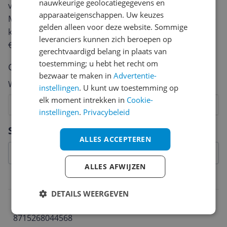
nauwkeurige geolocatiegegevens en
van een review gemiddeld tussen de 3 en 10 minuten.
apparaateigenschappen. Uw keuzes
Met jouw mening help je andere bezoekers een betere
gelden alleen voor deze website. Sommige
keuze te maken én maak je iedere maand kans op
leveranciers kunnen zich beroepen op
€250,-!
Klik hier voor de actievoorwaarden.
gerechtvaardigd belang in plaats van
toestemming; u hebt het recht om
Cijfer
bezwaar te maken in
Advertentie-
Welk cijfer geef jij dit product?
instellingen
. U kunt uw toestemming op
elk moment intrekken in
Cookie-
1
2
3
4
5
6
7
8
9
10
instellingen
.
Privacybeleid
Vraag 1 van 4
Specificaties
ALLES ACCEPTEREN
ALLES AFWIJZEN
Belangrijkste kenmerken
DETAILS WEERGEVEN
EAN
8715268044568