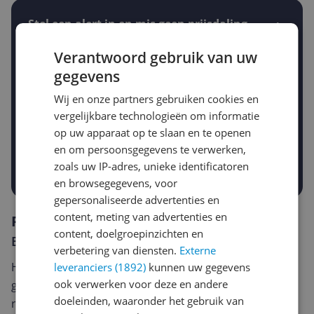
Stel een alert in en mis geen prijsdaling
Krijg een seintje zodra de prijs zakt
Jouw e-mailadres
Verantwoord gebruik van uw
gegevens
Wij en onze partners gebruiken cookies en
Gewenste daling of bedrag
vergelijkbare technologieën om informatie
Gewenste prijs
op uw apparaat op te slaan en te openen
€
-5%
-10%
-15%
en om persoonsgegevens te verwerken,
zoals uw IP-adres, unieke identificatoren
Prijsalert aanzetten
en browsegegevens, voor
gepersonaliseerde advertenties en
content, meting van advertenties en
Reviews
content, doelgroepinzichten en
Er zijn nog geen reviews geschreven
verbetering van diensten.
Externe
Heb jij dit product in bezit en wil je graag je mening
leveranciers (1892)
kunnen uw gegevens
ook verwerken voor deze en andere
geven? Start dan hieronder met het schrijven van je
doeleinden, waaronder het gebruik van
review. Afhankelijk van de details duurt het schrijven