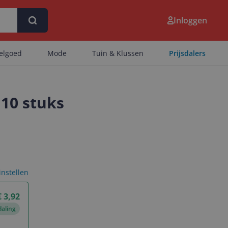
Inloggen
eelgoed
Mode
Tuin & Klussen
Prijsdalers
10 stuks
 instellen
€ 3,92
daling