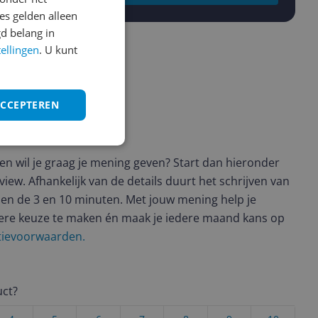
s gelden alleen
d belang in
tellingen
. U kunt
ACCEPTEREN
ws geschreven
t en wil je graag je mening geven? Start dan hieronder
view. Afhankelijk van de details duurt het schrijven van
en de 3 en 10 minuten. Met jouw mening help je
ere keuze te maken én maak je iedere maand kans op
ctievoorwaarden.
uct?