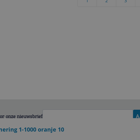
1
2
3
voor onze nieuwsbrief
A
ring 1-1000 oranje 10