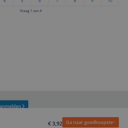
4
5
6
7
8
9
10
Vraag 1 van 4
anmelden
Ga naar goedkoopste
€ 3,92