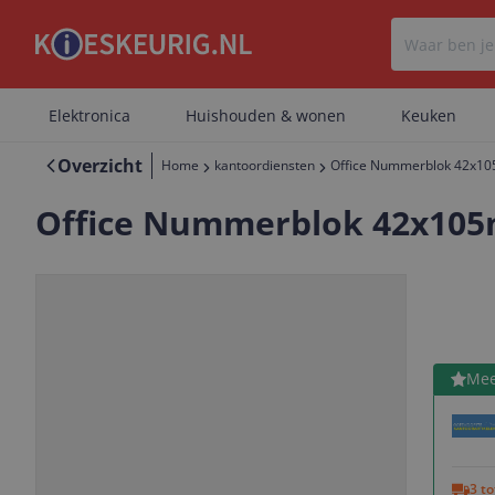
Elektronica
Huishouden & wonen
Keuken
Overzicht
Home
kantoordiensten
Office Nummerblok 42x10
Office Nummerblok 42x105
Bekijk 
Mee
Vorige
Volgende
3 t