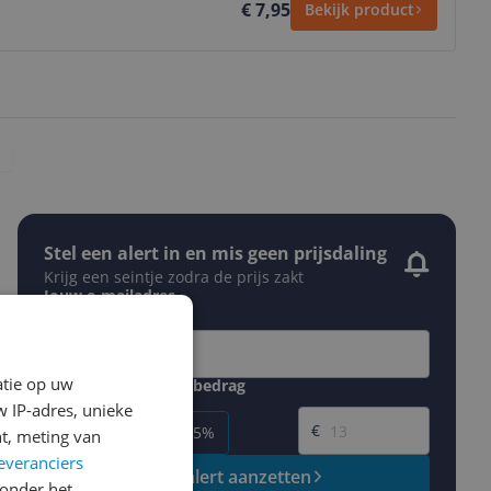
€ 7,95
Bekijk product
Stel een alert in en mis geen prijsdaling
Krijg een seintje zodra de prijs zakt
Jouw e-mailadres
atie op uw
Gewenste daling of bedrag
Gewenste prijs
 IP-adres, unieke
€
-5%
-10%
-15%
t, meting van
everanciers
Prijsalert aanzetten
onder het