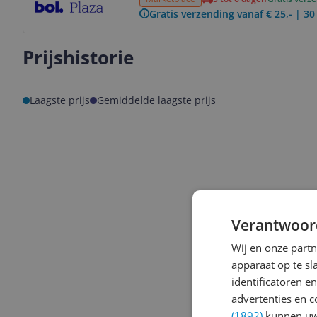
Gratis verzending vanaf € 25,- | 3
Prijshistorie
Laagste prijs
Gemiddelde laagste prijs
Verantwoor
Wij en onze part
apparaat op te s
identificatoren e
advertenties en c
(1892)
kunnen uw 