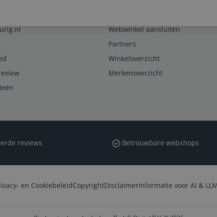
Zakelijk
urig.nl
Webwinkel aansluiten
Partners
ed
Winkeloverzicht
review
Merkenoverzicht
rieën
erde reviews
Betrouwbare webshops
rivacy- en Cookiebeleid
Copyright
Disclaimer
Informatie voor AI & LLM