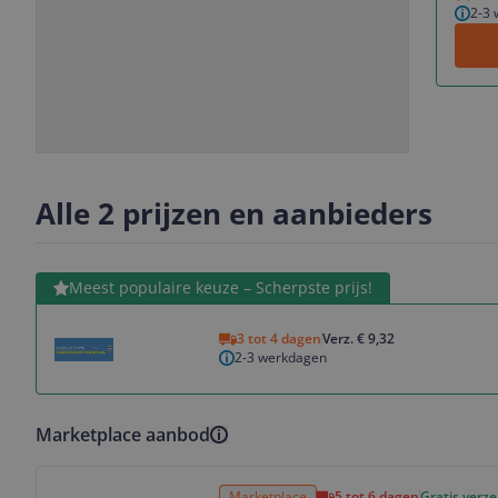
2-3
Slide
Slide
1
2
Alle 2 prijzen en aanbieders
Bekijk product
Meest populaire keuze – Scherpste prijs!
3 tot 4 dagen
Verz. € 9,32
2-3 werkdagen
Marketplace aanbod
Bekijk product
Marketplace
5 tot 6 dagen
Gratis verz