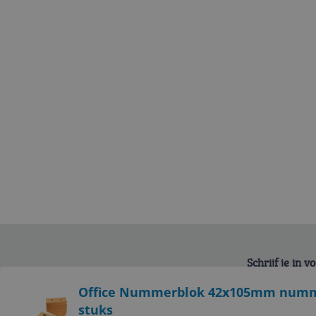
Schrijf je in 
Bekijk product
Office Nummerblok 42x105mm numme
stuks