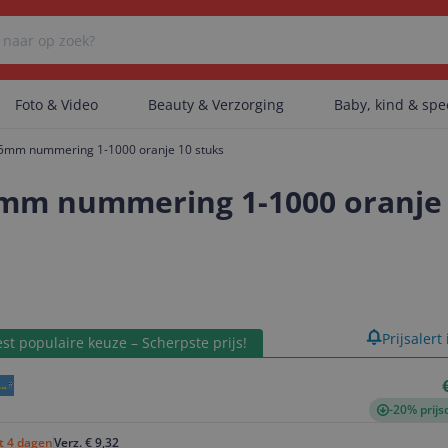
Foto & Video
Beauty & Verzorging
Baby, kind & sp
5mm nummering 1-1000 oranje 10 stuks
Er zijn geen categorieën gevonden.
mm nummering 1-1000 oranje 
Er zijn geen producten gevonden.
product
Prijsalert
st populaire keuze – Scherpste prijs!
Er zijn geen artikelen gevonden.
-20% prijs
ot 4 dagen
Verz. € 9,32