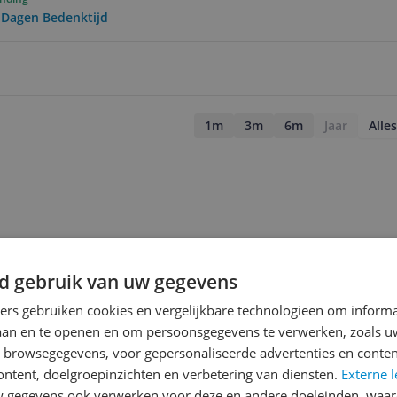
0 Dagen Bedenktijd
1m
3m
6m
Jaar
Alles
d gebruik van uw gegevens
ners gebruiken cookies en vergelijkbare technologieën om inform
laan en te openen en om persoonsgegevens te verwerken, zoals uw
n browsegegevens, voor gepersonaliseerde advertenties en conten
ontent, doelgroepinzichten en verbetering van diensten.
Externe l
gegevens ook verwerken voor deze en andere doeleinden, waar