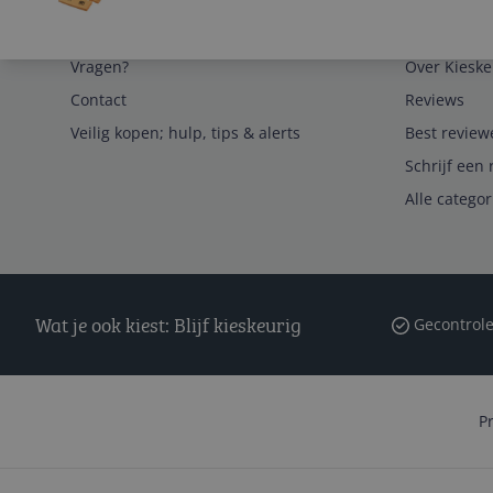
Service
Algemeen
Vragen?
Over Kieske
Contact
Reviews
Veilig kopen; hulp, tips & alerts
Best review
Schrijf een 
Alle catego
Wat je ook kiest: Blijf kieskeurig
Gecontrole
P