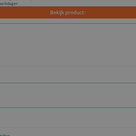
 werkdagen
Bekijk product
ending