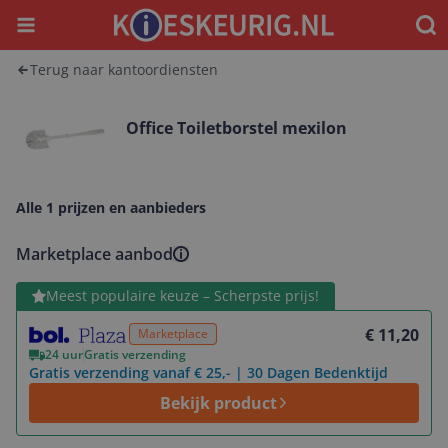
Menu
Waar
Terug naar kantoordiensten
Office Toiletborstel mexilon
Alle 1 prijzen en aanbieders
Marketplace aanbod
Bekijk product
Meest populaire keuze – Scherpste prijs!
€ 11,20
Marketplace
24 uur
Gratis verzending
Gratis verzending vanaf € 25,- | 30 Dagen Bedenktijd
Bekijk product