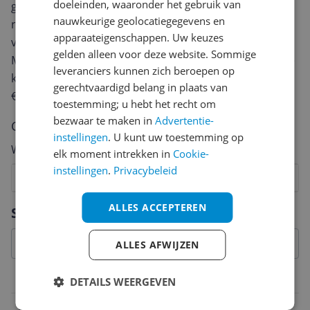
doeleinden, waaronder het gebruik van
geven? Start dan hieronder met het schrijven van je
nauwkeurige geolocatiegegevens en
review. Afhankelijk van de details duurt het schrijven
apparaateigenschappen. Uw keuzes
van een review gemiddeld tussen de 3 en 10 minuten.
gelden alleen voor deze website. Sommige
Met jouw mening help je andere bezoekers een betere
leveranciers kunnen zich beroepen op
keuze te maken én maak je iedere maand kans op
gerechtvaardigd belang in plaats van
€250,-!
Klik hier voor de actievoorwaarden.
toestemming; u hebt het recht om
bezwaar te maken in
Advertentie-
Cijfer
instellingen
. U kunt uw toestemming op
Welk cijfer geef jij dit product?
elk moment intrekken in
Cookie-
instellingen
.
Privacybeleid
1
2
3
4
5
6
7
8
9
10
Vraag 1 van 4
ALLES ACCEPTEREN
Specificaties
ALLES AFWIJZEN
Belangrijkste kenmerken
DETAILS WEERGEVEN
EAN