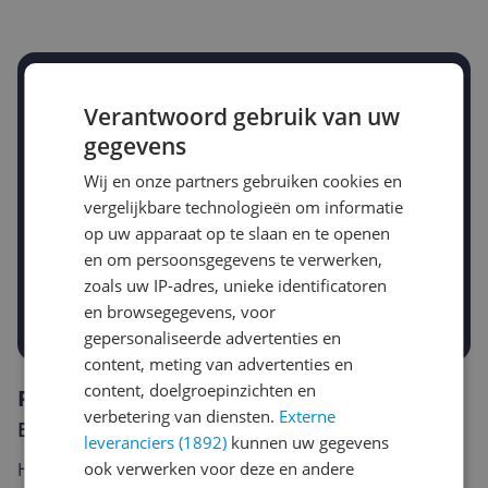
Stel een alert in en mis geen prijsdaling
Verantwoord gebruik van uw
Krijg een seintje zodra de prijs zakt
Jouw e-mailadres
gegevens
Wij en onze partners gebruiken cookies en
vergelijkbare technologieën om informatie
Gewenste daling of bedrag
op uw apparaat op te slaan en te openen
Gewenste prijs
en om persoonsgegevens te verwerken,
€
-5%
-10%
-15%
zoals uw IP-adres, unieke identificatoren
en browsegegevens, voor
Prijsalert aanzetten
gepersonaliseerde advertenties en
content, meting van advertenties en
content, doelgroepinzichten en
Reviews
verbetering van diensten.
Externe
Er zijn nog geen reviews geschreven
leveranciers (1892)
kunnen uw gegevens
ook verwerken voor deze en andere
Heb jij dit product in bezit en wil je graag je mening