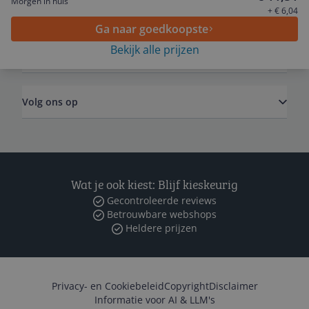
Morgen in huis
Algemeen
+ € 6,04
Ga naar goedkoopste
Bekijk alle prijzen
Zakelijk
Volg ons op
Wat je ook kiest: Blijf kieskeurig
Gecontroleerde reviews
Betrouwbare webshops
Heldere prijzen
Privacy- en Cookiebeleid
Copyright
Disclaimer
Informatie voor AI & LLM's