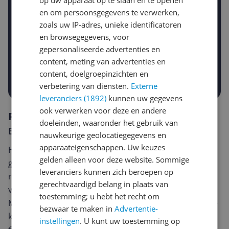
op uw apparaat op te slaan en te openen
en om persoonsgegevens te verwerken,
zoals uw IP-adres, unieke identificatoren
Gewenste daling of bedrag
en browsegegevens, voor
Gewenste prijs
gepersonaliseerde advertenties en
€
-5%
-10%
-15%
content, meting van advertenties en
content, doelgroepinzichten en
Prijsalert aanzetten
verbetering van diensten.
Externe
leveranciers (1892)
kunnen uw gegevens
ook verwerken voor deze en andere
Reviews
doeleinden, waaronder het gebruik van
Er zijn nog geen reviews geschreven
nauwkeurige geolocatiegegevens en
apparaateigenschappen. Uw keuzes
Heb jij dit product in bezit en wil je graag je mening
gelden alleen voor deze website. Sommige
geven? Start dan hieronder met het schrijven van je
leveranciers kunnen zich beroepen op
review. Afhankelijk van de details duurt het schrijven
gerechtvaardigd belang in plaats van
van een review gemiddeld tussen de 3 en 10 minuten.
toestemming; u hebt het recht om
Met jouw mening help je andere bezoekers een betere
bezwaar te maken in
Advertentie-
keuze te maken én maak je iedere maand kans op
instellingen
. U kunt uw toestemming op