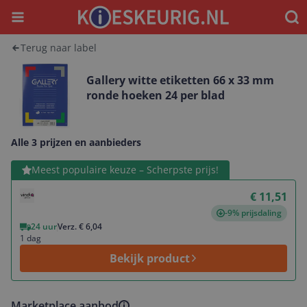
Menu
Waar
Terug naar label
Gallery witte etiketten 66 x 33 mm
ronde hoeken 24 per blad
Alle 3 prijzen en aanbieders
Bekijk product
Meest populaire keuze – Scherpste prijs!
€ 11,51
-9% prijsdaling
24 uur
Verz. € 6,04
1 dag
Bekijk product
Marketplace aanbod