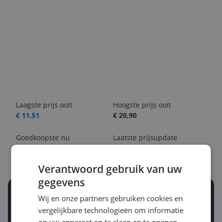
Laagste prijs ooit
Hoogste prijs ooit
€ 11,51
€ 20,90
Goedkoopste nu
Laatste prijsupdate
€ 11,51
06-08-2026
Verantwoord gebruik van uw
gegevens
Stel een alert in en mis geen prijsdaling
Wij en onze partners gebruiken cookies en
Krijg een seintje zodra de prijs zakt
vergelijkbare technologieën om informatie
Jouw e-mailadres