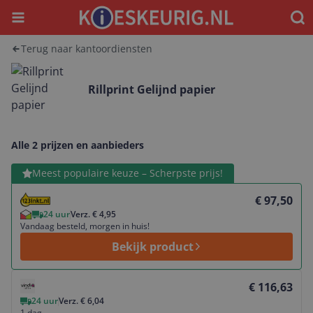
Menu
Waar
Terug naar kantoordiensten
Rillprint Gelijnd papier
Alle 2 prijzen en aanbieders
Bekijk product
Meest populaire keuze – Scherpste prijs!
€ 97,50
24 uur
Verz. € 4,95
Vandaag besteld, morgen in huis!
Bekijk product
Bekijk product
€ 116,63
24 uur
Verz. € 6,04
1 dag