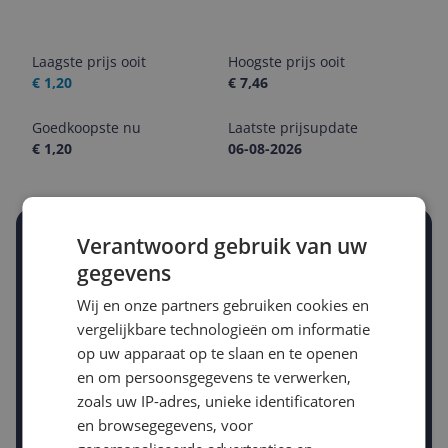
Laagste prijs ooit
Hoogste prijs ooit
€ 1,20
€ 7,46
Goedkoopste nu
Laatste prijsupdate
€ 1,20
06-08-2026
Verantwoord gebruik van uw
Stel een alert in en mis geen prijsdaling
Krijg een seintje zodra de prijs zakt
gegevens
Jouw e-mailadres
Wij en onze partners gebruiken cookies en
vergelijkbare technologieën om informatie
op uw apparaat op te slaan en te openen
Gewenste daling of bedrag
en om persoonsgegevens te verwerken,
Gewenste prijs
zoals uw IP-adres, unieke identificatoren
€
-5%
-10%
-15%
en browsegegevens, voor