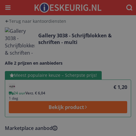
Menu
Waar
Terug naar kantoordiensten
Gallery 3038 - Schrijfblokken &
schriften - multi
Alle 2 prijzen en aanbieders
Bekijk product
Meest populaire keuze – Scherpste prijs!
€ 1,20
24 uur
Verz. € 6,04
1 dag
Bekijk product
Marketplace aanbod