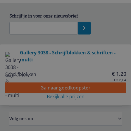
Schrijf je in voor onze nieuwsbrief
Bekijk product
Gallery 3038 - Schrijfblokken & schriften -
multi
Service
€ 1,20
Morgen in huis
Algemeen
+ € 6,04
Ga naar goedkoopste
Bekijk alle prijzen
Zakelijk
Volg ons op