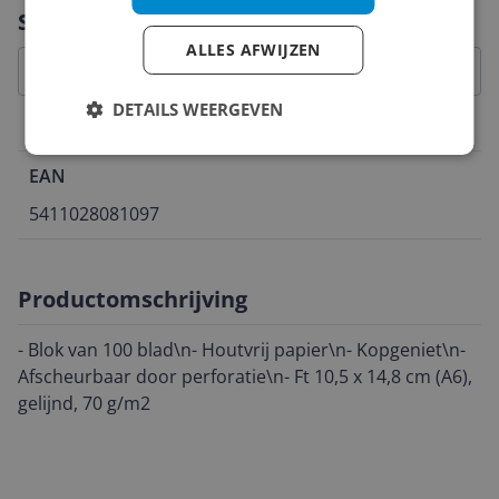
Vraag 1 van 4
Specificaties
ALLES AFWIJZEN
DETAILS WEERGEVEN
Belangrijkste kenmerken
EAN
5411028081097
Productomschrijving
- Blok van 100 blad\n- Houtvrij papier\n- Kopgeniet\n-
Afscheurbaar door perforatie\n- Ft 10,5 x 14,8 cm (A6),
gelijnd, 70 g/m2