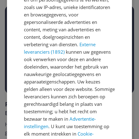
zoals uw IP-adres, unieke identificatoren
en browsegegevens, voor
Stel een alert in en mis geen prijsdaling
gepersonaliseerde advertenties en
Krijg een seintje zodra de prijs zakt
Jouw e-mailadres
content, meting van advertenties en
content, doelgroepinzichten en
verbetering van diensten.
Externe
leveranciers (1892)
kunnen uw gegevens
Gewenste daling of bedrag
ook verwerken voor deze en andere
Gewenste prijs
doeleinden, waaronder het gebruik van
€
-5%
-10%
-15%
nauwkeurige geolocatiegegevens en
Prijsalert aanzetten
apparaateigenschappen. Uw keuzes
gelden alleen voor deze website. Sommige
leveranciers kunnen zich beroepen op
Reviews
gerechtvaardigd belang in plaats van
toestemming; u hebt het recht om
Er zijn nog geen reviews geschreven
bezwaar te maken in
Advertentie-
Heb jij dit product in bezit en wil je graag je mening
instellingen
. U kunt uw toestemming op
geven? Start dan hieronder met het schrijven van je
elk moment intrekken in
Cookie-