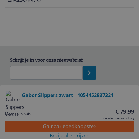
4054452837321
Schrijf je in voor onze nieuwsbrief
Bekijk product
Gabor Slippers zwart - 4054452837321
Service
€ 79,99
Morgen in huis
Gratis verzending
Ga naar goedkoopste
Algemeen
Bekijk alle prijzen