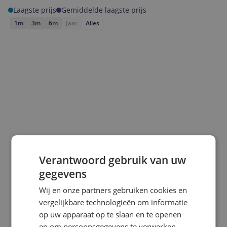
Laagste prijs
Gemiddelde laagste prijs
1m
3m
6m
Jaar
Alles
Verantwoord gebruik van uw
Laagste prijs ooit
Hoogste prijs ooit
gegevens
€ 53,34
€ 79,99
Wij en onze partners gebruiken cookies en
Goedkoopste nu
Laatste prijsupdate
vergelijkbare technologieën om informatie
€ 79,99
10-08-2026
op uw apparaat op te slaan en te openen
en om persoonsgegevens te verwerken,