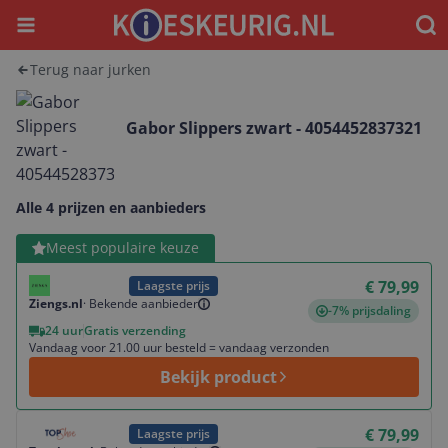
Menu
Waar
Terug naar jurken
Gabor Slippers zwart - 4054452837321
Alle 4 prijzen en aanbieders
Bekijk product
Meest populaire keuze
€ 79,99
Laagste prijs
Ziengs.nl
·
Bekende aanbieder
-7% prijsdaling
24 uur
Gratis verzending
Vandaag voor 21.00 uur besteld = vandaag verzonden
Bekijk product
Bekijk product
€ 79,99
Laagste prijs