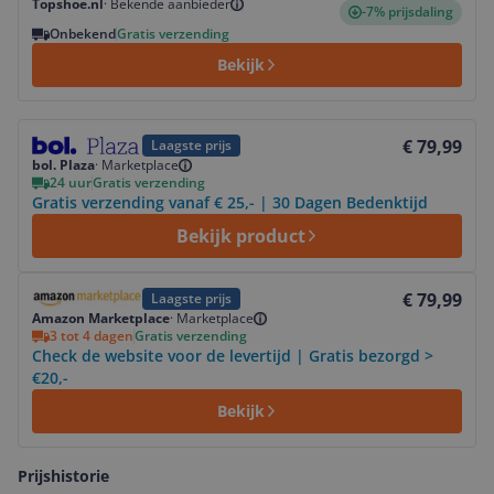
Topshoe.nl
·
Bekende aanbieder
-7% prijsdaling
Onbekend
Gratis verzending
Bekijk
Bekijk product
€ 79,99
Laagste prijs
bol. Plaza
·
Marketplace
24 uur
Gratis verzending
Gratis verzending vanaf € 25,- | 30 Dagen Bedenktijd
Bekijk product
Bekijk product
€ 79,99
Laagste prijs
Amazon Marketplace
·
Marketplace
3 tot 4 dagen
Gratis verzending
Check de website voor de levertijd | Gratis bezorgd >
€20,-
Bekijk
Prijshistorie