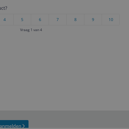
uct?
4
5
6
7
8
9
10
Vraag 1 van 4
anmelden