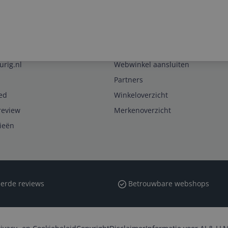
1
Zakelijk
urig.nl
Webwinkel aansluiten
Partners
ed
Winkeloverzicht
review
Merkenoverzicht
rieën
erde reviews
Betrouwbare webshops