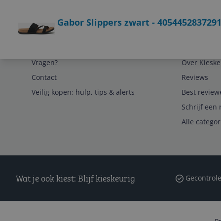
Bekijk product
Gabor Slippers zwart - 405445283729
Service
Algemeen
Vragen?
Over Kieske
Contact
Reviews
Veilig kopen; hulp, tips & alerts
Best review
Schrijf een 
Alle catego
Wat je ook kiest: Blijf kieskeurig
Gecontrole