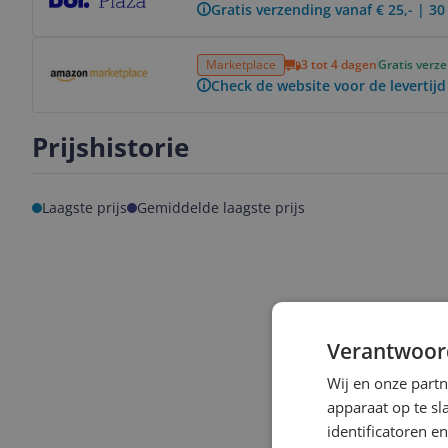
Gratis verzending vanaf € 25,- | 3
Bekijk product
Marketplace
3 tot 4 dagen
Gratis verz
Check de website voor de levertijd
Prijshistorie
Laagste prijs
Gemiddelde laagste prijs
Verantwoor
Wij en onze part
apparaat op te s
identificatoren e