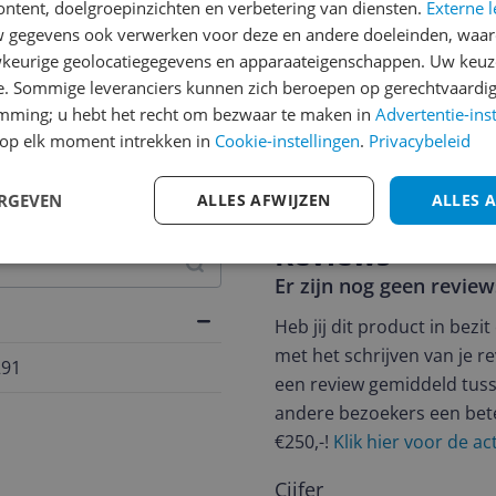
ontent, doelgroepinzichten en verbetering van diensten.
Externe l
gegevens ook verwerken voor deze en andere doeleinden, waar
keurige geolocatiegegevens en apparaateigenschappen. Uw keuze
e. Sommige leveranciers kunnen zich beroepen op gerechtvaardig
emming; u hebt het recht om bezwaar te maken in
Advertentie-ins
jsupdate
op elk moment intrekken in
Cookie-instellingen
.
Privacybeleid
ERGEVEN
ALLES AFWIJZEN
ALLES 
Reviews
Er zijn nog geen revie
Heb jij dit product in bezi
met het schrijven van je re
291
een review gemiddeld tuss
andere bezoekers een bet
€250,-!
Klik hier voor de a
Cijfer