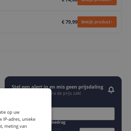
€ 79,99
Bekijk product
Stel een alert in en mis geen prijsdaling
Krijg een seintje zodra de prijs zakt
Jouw e-mailadres
atie op uw
 IP-adres, unieke
Gewenste daling of bedrag
t, meting van
Gewenste prijs