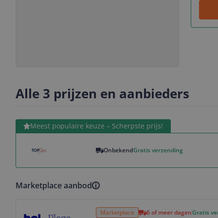
Slide
Slide
1
2
Alle 3 prijzen en aanbieders
Bekijk product
Meest populaire keuze – Scherpste prijs!
Onbekend
Gratis verzending
Marketplace aanbod
Bekijk product
Marketplace
6 of meer dagen
Gratis v