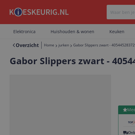
Elektronica
Huishouden & wonen
Keuken
Overzicht
Home
jurken
Gabor Slippers zwart - 4054452837
Gabor Slippers zwart - 405
Bekijk 
Mee
Vorige
Volgende
Onb