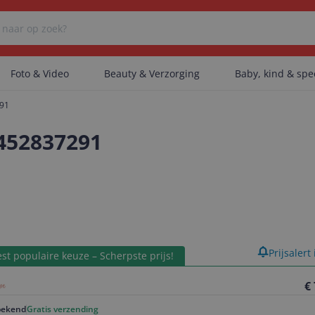
Foto & Video
Beauty & Verzorging
Baby, kind & sp
291
Er zijn geen categorieën gevonden.
4452837291
Er zijn geen producten gevonden.
Er zijn geen artikelen gevonden.
product
Prijsalert
st populaire keuze – Scherpste prijs!
€
ekend
Gratis verzending