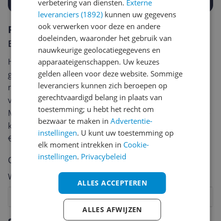
verbetering van diensten.
Externe
leveranciers (1892)
kunnen uw gegevens
ook verwerken voor deze en andere
Reviews
doeleinden, waaronder het gebruik van
Er zijn nog geen reviews geschreven
nauwkeurige geolocatiegegevens en
Heb jij dit product in bezit en wil je graag je mening
apparaateigenschappen. Uw keuzes
gelden alleen voor deze website. Sommige
geven? Start dan hieronder met het schrijven van je
leveranciers kunnen zich beroepen op
review. Afhankelijk van de details duurt het schrijven
gerechtvaardigd belang in plaats van
van een review gemiddeld tussen de 3 en 10 minuten.
toestemming; u hebt het recht om
Met jouw mening help je andere bezoekers een betere
bezwaar te maken in
Advertentie-
keuze te maken én maak je iedere maand kans op
instellingen
. U kunt uw toestemming op
€250,-!
Klik hier voor de actievoorwaarden.
elk moment intrekken in
Cookie-
instellingen
.
Privacybeleid
Cijfer
Welk cijfer geef jij dit product?
ALLES ACCEPTEREN
1
2
3
4
5
6
7
8
9
10
ALLES AFWIJZEN
Vraag 1 van 4