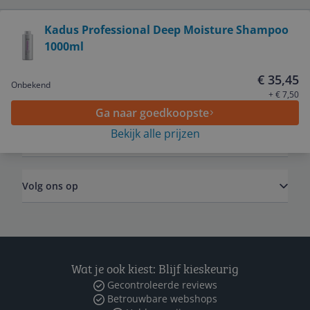
Bekijk product
Kadus Professional Deep Moisture Shampoo
1000ml
Service
€ 35,45
Onbekend
Algemeen
+ € 7,50
Ga naar goedkoopste
Bekijk alle prijzen
Zakelijk
Volg ons op
Wat je ook kiest: Blijf kieskeurig
Gecontroleerde reviews
Betrouwbare webshops