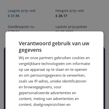
Laagste prijs ooit
Hoogste prijs ooit
€ 21,95
€ 28,17
Goedkoopste nu
Laatste prijsupdate
€ 27,51
06-08-2026
Verantwoord gebruik van uw
gegevens
Stel een alert in en mis geen prijsdaling
Wij en onze partners gebruiken cookies en
Krijg een seintje zodra de prijs zakt
vergelijkbare technologieën om informatie
Jouw e-mailadres
op uw apparaat op te slaan en te openen
en om persoonsgegevens te verwerken,
zoals uw IP-adres, unieke identificatoren
Gewenste daling of bedrag
en browsegegevens, voor
Gewenste prijs
gepersonaliseerde advertenties en
€
-5%
-10%
-15%
content, meting van advertenties en
content, doelgroepinzichten en
Prijsalert aanzetten