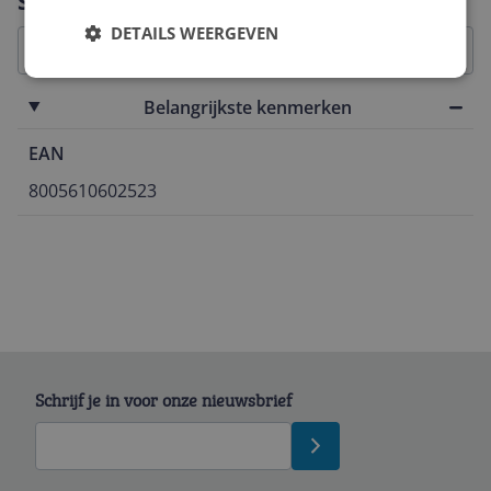
Specificaties
DETAILS WEERGEVEN
Belangrijkste kenmerken
EAN
8005610602523
Schrijf je in voor onze nieuwsbrief