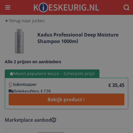
Menu
Waar
Terug naar jurken
Kadus Professional Deep Moisture
Shampoo 1000ml
Alle 2 prijzen en aanbieders
Bekijk product
Meest populaire keuze – Scherpste prijs!
€ 35,45
Onbekend
Verz. € 7,50
Bekijk product
Marketplace aanbod
Bekijk product