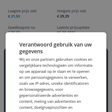
Laagste prijs ooit
Hoogste prijs ooit
€ 21,53
€ 29,29
Goedkoopste nu
Laatste prijsupdate
€ 29,05
06-08-2026
Verantwoord gebruik van uw
gegevens
Stel een alert in en mis geen prijsdaling
Wij en onze partners gebruiken cookies en
Krijg een seintje zodra de prijs zakt
vergelijkbare technologieën om informatie
Jouw e-mailadres
op uw apparaat op te slaan en te openen
en om persoonsgegevens te verwerken,
zoals uw IP-adres, unieke identificatoren
Gewenste daling of bedrag
en browsegegevens, voor
Gewenste prijs
gepersonaliseerde advertenties en
€
-5%
-10%
-15%
content, meting van advertenties en
content, doelgroepinzichten en
Prijsalert aanzetten