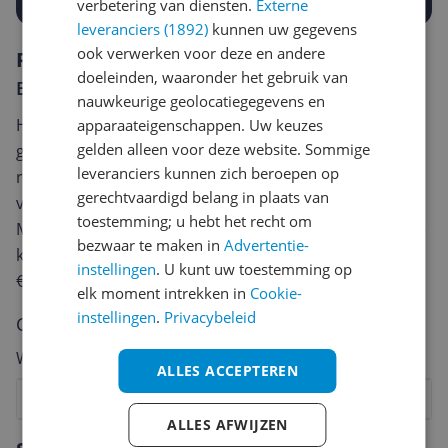
verbetering van diensten.
Externe
leveranciers (1892)
kunnen uw gegevens
ook verwerken voor deze en andere
Reviews
doeleinden, waaronder het gebruik van
Er zijn nog geen reviews geschreven
nauwkeurige geolocatiegegevens en
Heb jij dit product in bezit en wil je graag je mening
apparaateigenschappen. Uw keuzes
gelden alleen voor deze website. Sommige
geven? Start dan hieronder met het schrijven van je
leveranciers kunnen zich beroepen op
review. Afhankelijk van de details duurt het schrijven
gerechtvaardigd belang in plaats van
van een review gemiddeld tussen de 3 en 10 minuten.
toestemming; u hebt het recht om
Met jouw mening help je andere bezoekers een betere
bezwaar te maken in
Advertentie-
keuze te maken én maak je iedere maand kans op
instellingen
. U kunt uw toestemming op
€250,-!
Klik hier voor de actievoorwaarden.
elk moment intrekken in
Cookie-
instellingen
.
Privacybeleid
Cijfer
Welk cijfer geef jij dit product?
ALLES ACCEPTEREN
1
2
3
4
5
6
7
8
9
10
ALLES AFWIJZEN
Vraag 1 van 4