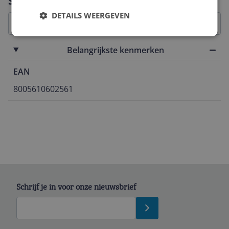
Specificaties
DETAILS WEERGEVEN
Belangrijkste kenmerken
EAN
8005610602561
Schrijf je in voor onze nieuwsbrief