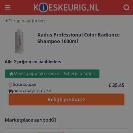
Menu
Waar
Terug naar jurken
Kadus Professional Color Radiance
Shampoo 1000ml
Alle 2 prijzen en aanbieders
Bekijk product
Meest populaire keuze – Scherpste prijs!
€ 35,45
Onbekend
Verz. € 7,50
Bekijk product
Marketplace aanbod
Bekijk product