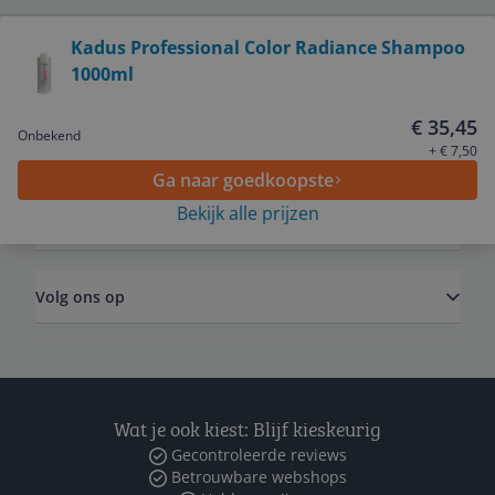
Bekijk product
Kadus Professional Color Radiance Shampoo
1000ml
Service
€ 35,45
Onbekend
Algemeen
+ € 7,50
Ga naar goedkoopste
Bekijk alle prijzen
Zakelijk
Volg ons op
Wat je ook kiest: Blijf kieskeurig
Gecontroleerde reviews
Betrouwbare webshops