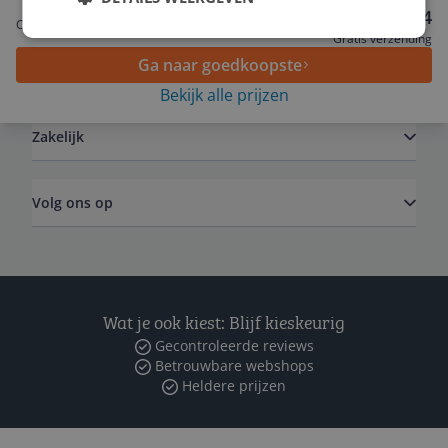
Service
€ 21,84
Onbekend
Gratis verzending
Ga naar goedkoopste
Algemeen
Bekijk alle prijzen
Zakelijk
Volg ons op
Wat je ook kiest: Blijf kieskeurig
Gecontroleerde reviews
Betrouwbare webshops
Heldere prijzen