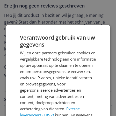
Er zijn nog geen reviews geschreven
Heb jij dit product in bezit en wil je graag je mening
geven? Start dan hieronder met het schrijven van je
review. Afhankelijk van de details duurt het schrijven
van een review gemiddeld tussen de 3 en 10 minuten.
Verantwoord gebruik van uw
Met jouw mening help je andere bezoekers een betere
gegevens
keuze te maken én maak je iedere maand kans op
Wij en onze partners gebruiken cookies en
€250,-!
Klik hier voor de actievoorwaarden.
vergelijkbare technologieën om informatie
op uw apparaat op te slaan en te openen
Cijfer
en om persoonsgegevens te verwerken,
Welk cijfer geef jij dit product?
zoals uw IP-adres, unieke identificatoren
en browsegegevens, voor
1
2
3
4
5
6
7
8
9
10
gepersonaliseerde advertenties en
Vraag 1 van 4
content, meting van advertenties en
Specificaties
content, doelgroepinzichten en
verbetering van diensten.
Externe
leveranciers (1892)
kunnen uw gegevens