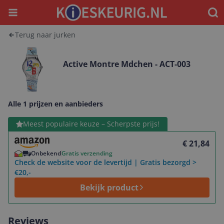
Menu
Waar
Terug naar jurken
Active Montre Mdchen - ACT-003
Alle 1 prijzen en aanbieders
Bekijk product
Meest populaire keuze – Scherpste prijs!
€ 21,84
Onbekend
Gratis verzending
Check de website voor de levertijd | Gratis bezorgd >
€20,-
Bekijk product
Reviews