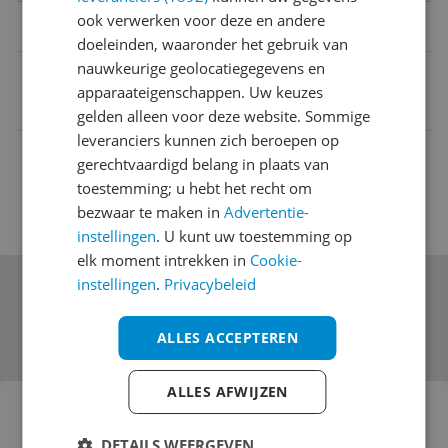
ook verwerken voor deze en andere
Belangrijkste kenmerken
doeleinden, waaronder het gebruik van
nauwkeurige geolocatiegegevens en
EAN
apparaateigenschappen. Uw keuzes
5415190036794
gelden alleen voor deze website. Sommige
leveranciers kunnen zich beroepen op
gerechtvaardigd belang in plaats van
toestemming; u hebt het recht om
bezwaar te maken in
Advertentie-
instellingen
. U kunt uw toestemming op
elk moment intrekken in
Cookie-
instellingen
.
Privacybeleid
Schrijf je in voor onze nieuwsbrief
ALLES ACCEPTEREN
Bekijk product
ALLES AFWIJZEN
Active Montre Mdchen - ACT-003
DETAILS WEERGEVEN