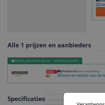
Onb
Che
Slide
Slide
1
2
Alle 1 prijzen en aanbieders
Bekijk product
Meest populaire keuze – Scherpste prijs!
Onbekend
Gratis verzending
Check de website voor de le
Specificaties
Verantwoor