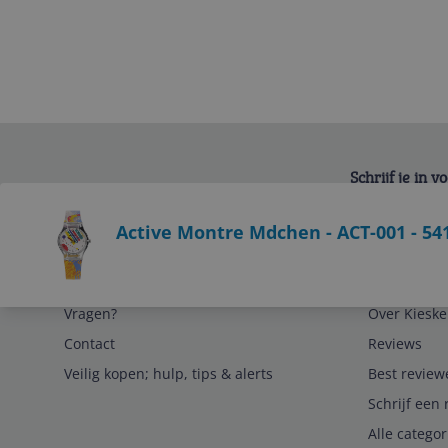
Schrijf je in 
Bekijk product
Active Montre Mdchen - ACT-001 - 54
Service
Algemeen
Vragen?
Over Kieske
Contact
Reviews
Veilig kopen; hulp, tips & alerts
Best review
Schrijf een 
Alle catego