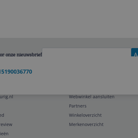
voor onze nieuwsbrief
A
15190036770
Zakelijk
urig.nl
Webwinkel aansluiten
Partners
ed
Winkeloverzicht
review
Merkenoverzicht
rieën