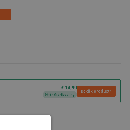
€ 14,99
Bekijk product
-34% prijsdaling
ws geschreven