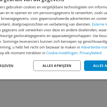
ners gebruiken cookies en vergelijkbare technologieën om inform
Heb jij dit product in bezi
laan en te openen en om persoonsgegevens te verwerken, zoals uw
met het schrijven van je re
770
n browsegegevens, voor gepersonaliseerde advertenties en conten
een review gemiddeld tuss
ontent, doelgroepinzichten en verbetering van diensten.
Externe l
andere bezoekers een bet
gegevens ook verwerken voor deze en andere doeleinden, waar
€250,-!
Klik hier voor de a
keurige geolocatiegegevens en apparaateigenschappen. Uw keuze
e. Sommige leveranciers kunnen zich beroepen op gerechtvaardig
Cijfer
emming; u hebt het recht om bezwaar te maken in
Advertentie-ins
Welk cijfer geef jij dit prod
op elk moment intrekken in
Cookie-instellingen
.
Privacybeleid
1
2
3
ERGEVEN
ALLES AFWIJZEN
ALLES 