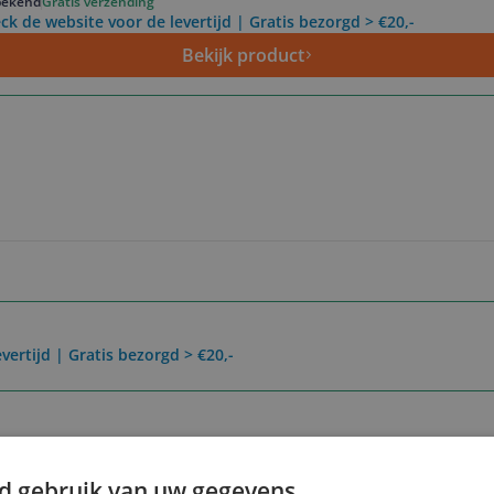
ekend
Gratis verzending
ck de website voor de levertijd | Gratis bezorgd > €20,-
Bekijk product
vertijd | Gratis bezorgd > €20,-
Reviews
d gebruik van uw gegevens
Er zijn nog geen revie