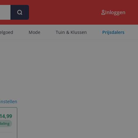
Inloggen
eelgoed
Mode
Tuin & Klussen
Prijsdalers
 instellen
 14,99
daling