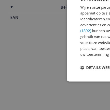
Belangrijkste kenmerken
Wij en onze part
apparaat op te s
EAN
5415190036
identificatoren e
advertenties en c
(1892)
kunnen uw 
gebruik van nauw
voor deze websit
plaats van toest
uw toestemming 
DETAILS WE