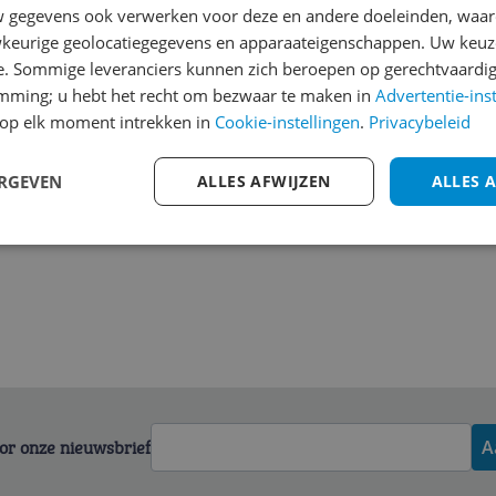
l beschikt over een
gegevens ook verwerken voor deze en andere doeleinden, waar
Welk cijfer geef jij dit prod
keurige geolocatiegegevens en apparaateigenschappen. Uw keuze
1
2
3
e. Sommige leveranciers kunnen zich beroepen op gerechtvaardig
emming; u hebt het recht om bezwaar te maken in
Advertentie-ins
op elk moment intrekken in
Cookie-instellingen
.
Privacybeleid
ERGEVEN
ALLES AFWIJZEN
ALLES 
voor onze nieuwsbrief
A