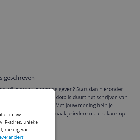
ws geschreven
t en wil je graag je mening geven? Start dan hieronder
view. Afhankelijk van de details duurt het schrijven van
en de 3 en 10 minuten. Met jouw mening help je
ere keuze te maken én maak je iedere maand kans op
atie op uw
ctievoorwaarden.
 IP-adres, unieke
t, meting van
everanciers