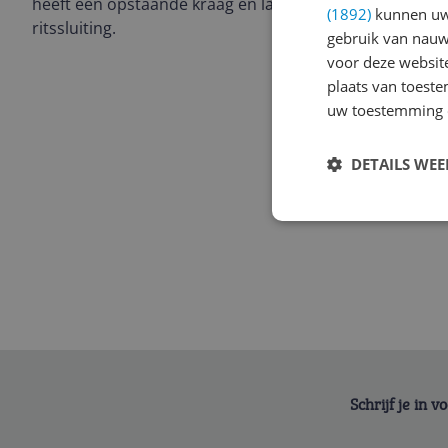
heeft een opstaande kraag en lange mouwen. Het mode
(1892)
kunnen uw 
ritssluiting.
gebruik van nauw
voor deze websit
plaats van toest
uw toestemming 
DETAILS WE
Schrijf je in 