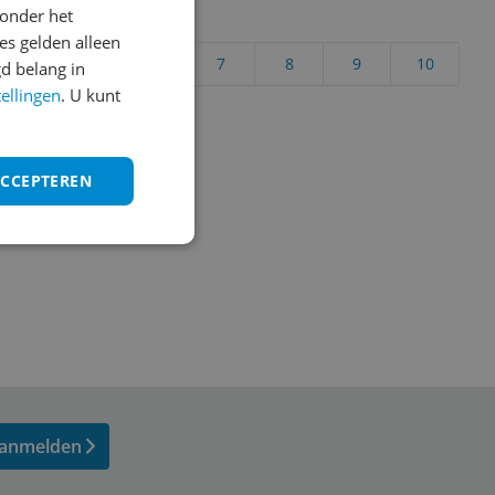
onder het
uct?
s gelden alleen
4
5
6
7
8
9
10
d belang in
tellingen
. U kunt
Vraag 1 van 4
ACCEPTEREN
anmelden