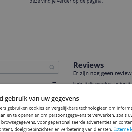
deze vind je verder op de pagina.
Reviews
Er zijn nog geen revie
Heb jij dit product in bezi
met het schrijven van je re
864
d gebruik van uw gegevens
een review gemiddeld tuss
andere bezoekers een bet
ners gebruiken cookies en vergelijkbare technologieën om inform
€250,-!
Klik hier voor de a
laan en te openen en om persoonsgegevens te verwerken, zoals uw
s gemaakt van Aeroready-
n browsegegevens, voor gepersonaliseerde advertenties en conten
 jack heeft op de. Het vest
Cijfer
ontent, doelgroepinzichten en verbetering van diensten.
Externe l