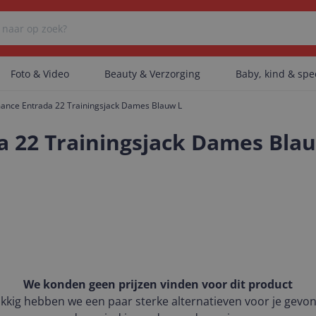
Foto & Video
Beauty & Verzorging
Baby, kind & sp
ance Entrada 22 Trainingsjack Dames Blauw L
Er zijn geen categorieën gevonden.
a 22 Trainingsjack Dames Bla
Er zijn geen producten gevonden.
Er zijn geen artikelen gevonden.
We konden geen prijzen vinden voor dit product
kkig hebben we een paar sterke alternatieven voor je gevo