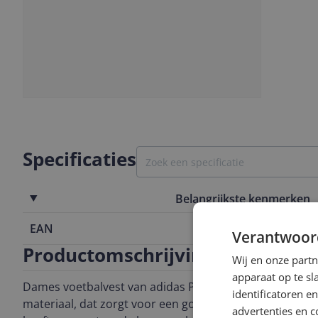
Slide
Slide
1
2
Specificaties
Belangrijkste kenmerken
EAN
4065418802
Verantwoor
Productomschrijving
Wij en onze part
apparaat op te s
Dames voetbalvest van adidas Performance. Het vest i
identificatoren e
materiaal, dat zorgt voor een goede vochtregulatie. Het
advertenties en c