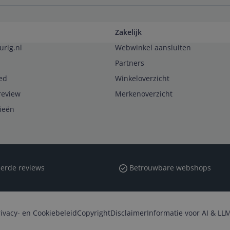
Zakelijk
urig.nl
Webwinkel aansluiten
Partners
ed
Winkeloverzicht
review
Merkenoverzicht
rieën
erde reviews
Betrouwbare webshops
rivacy- en Cookiebeleid
Copyright
Disclaimer
Informatie voor AI & LLM