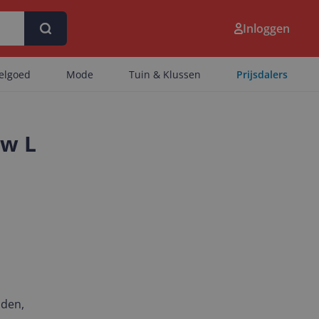
Inloggen
eelgoed
Mode
Tuin & Klussen
Prijsdalers
uw L
nden,