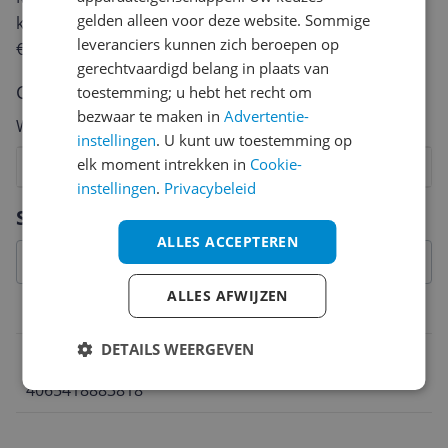
gelden alleen voor deze website. Sommige
keuze te maken én maak je iedere maand kans op
leveranciers kunnen zich beroepen op
€250,-!
Klik hier voor de actievoorwaarden.
gerechtvaardigd belang in plaats van
Cijfer
toestemming; u hebt het recht om
bezwaar te maken in
Advertentie-
Welk cijfer geef jij dit product?
instellingen
. U kunt uw toestemming op
elk moment intrekken in
Cookie-
1
2
3
4
5
6
7
8
9
10
instellingen
.
Privacybeleid
Vraag 1 van 4
Specificaties
ALLES ACCEPTEREN
ALLES AFWIJZEN
Belangrijkste kenmerken
DETAILS WEERGEVEN
EAN
4065418883818