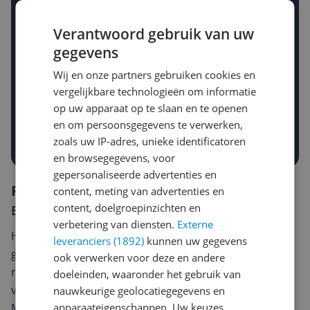
Krijg een seintje zodra de prijs zakt
Jouw e-mailadres
Verantwoord gebruik van uw
gegevens
Wij en onze partners gebruiken cookies en
Gewenste daling of bedrag
vergelijkbare technologieën om informatie
Gewenste prijs
op uw apparaat op te slaan en te openen
€
-5%
-10%
-15%
en om persoonsgegevens te verwerken,
Prijsalert aanzetten
zoals uw IP-adres, unieke identificatoren
en browsegegevens, voor
gepersonaliseerde advertenties en
Reviews
content, meting van advertenties en
content, doelgroepinzichten en
Er zijn nog geen reviews geschreven
verbetering van diensten.
Externe
Heb jij dit product in bezit en wil je graag je mening
leveranciers (1892)
kunnen uw gegevens
geven? Start dan hieronder met het schrijven van je
ook verwerken voor deze en andere
review. Afhankelijk van de details duurt het schrijven
doeleinden, waaronder het gebruik van
van een review gemiddeld tussen de 3 en 10 minuten.
nauwkeurige geolocatiegegevens en
Met jouw mening help je andere bezoekers een betere
apparaateigenschappen. Uw keuzes