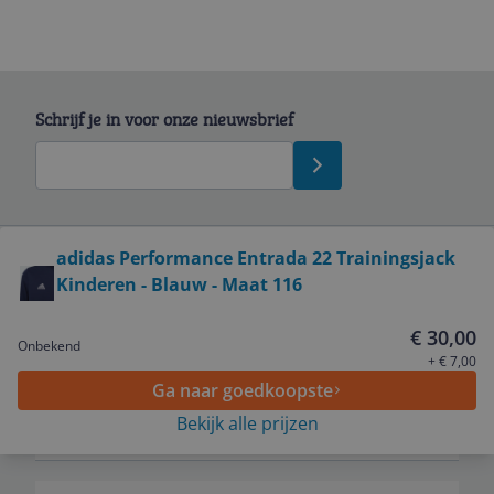
Schrijf je in voor onze nieuwsbrief
Bekijk product
adidas Performance Entrada 22 Trainingsjack
Kinderen - Blauw - Maat 116
Service
€ 30,00
Onbekend
Algemeen
+ € 7,00
Ga naar goedkoopste
Bekijk alle prijzen
Zakelijk