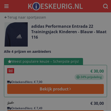
Menu
Waar
Terug naar sportjassen
adidas Performance Entrada 22
Trainingsjack Kinderen - Blauw - Maat
116
Alle 4 prijzen en aanbieders
Bekijk product
Meest populaire keuze – Scherpste prijs!
€ 30,00
-34% prijsdaling
Onbekend
Verz. € 7,00
Bekijk product
Bekijk product
€ 30,00
Onbekend
Verz. € 7,49