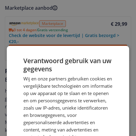
Marketplace aanbod
Bekijk product
€ 29,99
Marketplace
3 tot 4 dagen
Gratis verzending
Check de website voor de levertijd | Gratis bezorgd >
€20,-
Bekijk product
Verantwoord gebruik van uw
gegevens
Reviews
Wij en onze partners gebruiken cookies en
Er zijn nog geen reviews geschreven
vergelijkbare technologieën om informatie
Heb jij dit product in bezit en wil je graag je mening
op uw apparaat op te slaan en te openen
geven? Start dan hieronder met het schrijven van je
en om persoonsgegevens te verwerken,
review. Afhankelijk van de details duurt het schrijven
zoals uw IP-adres, unieke identificatoren
van een review gemiddeld tussen de 3 en 10 minuten.
en browsegegevens, voor
Met jouw mening help je andere bezoekers een betere
gepersonaliseerde advertenties en
content, meting van advertenties en
keuze te maken én maak je iedere maand kans op