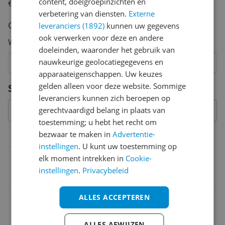
content, doelgroepinzichten en
€250,-!
Klik hier voor de actievoorwaarden.
verbetering van diensten.
Externe
Cijfer
leveranciers (1892)
kunnen uw gegevens
ook verwerken voor deze en andere
Welk cijfer geef jij dit product?
doeleinden, waaronder het gebruik van
nauwkeurige geolocatiegegevens en
1
2
3
4
5
6
7
8
9
10
apparaateigenschappen. Uw keuzes
Vraag 1 van 4
gelden alleen voor deze website. Sommige
Specificaties
leveranciers kunnen zich beroepen op
gerechtvaardigd belang in plaats van
toestemming; u hebt het recht om
bezwaar te maken in
Advertentie-
Model
instellingen
. U kunt uw toestemming op
Kleur
elk moment intrekken in
Cookie-
instellingen
.
Privacybeleid
Black
Geslacht
ALLES ACCEPTEREN
Vrouwen
ALLES AFWIJZEN