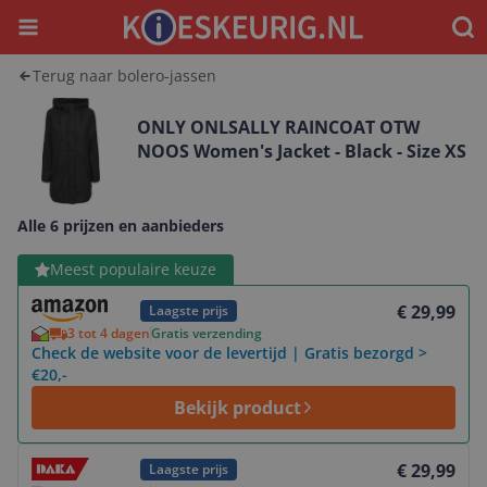
Menu
Waar
Terug naar bolero-jassen
ONLY ONLSALLY RAINCOAT OTW
NOOS Women's Jacket - Black - Size XS
Alle 6 prijzen en aanbieders
Bekijk product
Meest populaire keuze
€ 29,99
Laagste prijs
3 tot 4 dagen
Gratis verzending
Check de website voor de levertijd | Gratis bezorgd >
€20,-
Bekijk product
Bekijk product
€ 29,99
Laagste prijs