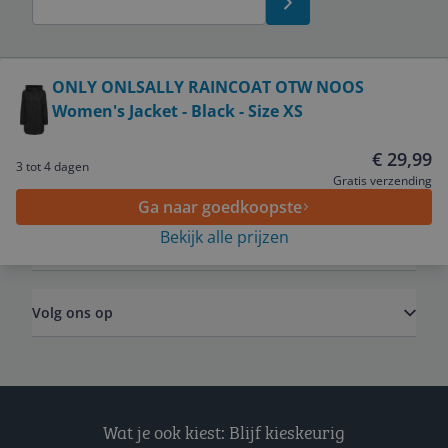
Bekijk product
ONLY ONLSALLY RAINCOAT OTW NOOS
Women's Jacket - Black - Size XS
Service
€ 29,99
3 tot 4 dagen
Algemeen
Gratis verzending
Ga naar goedkoopste
Bekijk alle prijzen
Zakelijk
Volg ons op
Wat je ook kiest: Blijf kieskeurig