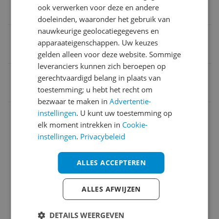
ook verwerken voor deze en andere
Nee
doeleinden, waaronder het gebruik van
nauwkeurige geolocatiegegevens en
Geeft hersteladvies
apparaateigenschappen. Uw keuzes
Nee
gelden alleen voor deze website. Sommige
leveranciers kunnen zich beroepen op
EAN
gerechtvaardigd belang in plaats van
toestemming; u hebt het recht om
8430622701146
bezwaar te maken in
Advertentie-
Bandje
instellingen
. U kunt uw toestemming op
elk moment intrekken in
Cookie-
Connectiviteit
instellingen
.
Privacybeleid
Horlogekast
ALLES ACCEPTEREN
Meetwaarden
ALLES AFWIJZEN
Mogelijke vereisten instellen en gebruik
Overige kenmerken
DETAILS WEERGEVEN