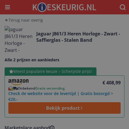
Menu
Waar
Terug naar overig
Jaguar J861/3 Heren Horloge - Zwart -
Saffierglas - Stalen Band
Alle 2 prijzen en aanbieders
Bekijk product
Meest populaire keuze – Scherpste prijs!
€ 408,99
Onbekend
Gratis verzending
Check de website voor de levertijd | Gratis bezorgd >
€20,-
Bekijk product
Marketplace aanbod