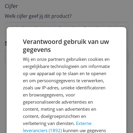
Cijfer
Welk cijfer geef jij dit product?
1
2
3
4
5
6
7
8
9
10
Vraag 1 van 4
Verantwoord gebruik van uw
Specificaties
gegevens
Wij en onze partners gebruiken cookies en
vergelijkbare technologieën om informatie
Functies
op uw apparaat op te slaan en te openen
en om persoonsgegevens te verwerken,
Met navigatie
zoals uw IP-adres, unieke identificatoren
Nee
en browsegegevens, voor
gepersonaliseerde advertenties en
Geschikt om mee te betalen
content, meting van advertenties en
content, doelgroepinzichten en
Nee
verbetering van diensten.
Externe
leveranciers (1892)
kunnen uw gegevens
Met Valdetectie