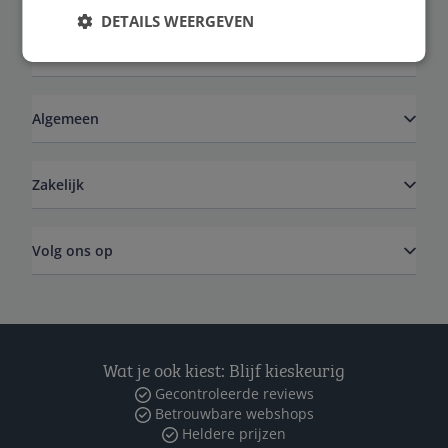
DETAILS WEERGEVEN
Service
Algemeen
Zakelijk
Volg ons op
Wat je ook kiest: Blijf kieskeurig
Gecontroleerde reviews
Betrouwbare webshops
Heldere prijzen