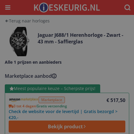
Menu
Waar
Terug naar horloges
Jaguar J688/1 Herenhorloge - Zwart -
43 mm - Saffierglas
Alle 1 prijzen en aanbieders
Marketplace aanbod
Bekijk product
Meest populaire keuze – Scherpste prijs!
€ 517,50
Marketplace
3 tot 4 dagen
Gratis verzending
Check de website voor de levertijd | Gratis bezorgd >
€20,-
Bekijk product