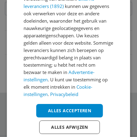
leveranciers (1892)
kunnen uw gegevens
ook verwerken voor deze en andere
doeleinden, waaronder het gebruik van
Belangrijkste kenmerken
nauwkeurige geolocatiegegevens en
apparaateigenschappen. Uw keuzes
EAN
gelden alleen voor deze website. Sommige
8430622619816
leveranciers kunnen zich beroepen op
gerechtvaardigd belang in plaats van
toestemming; u hebt het recht om
bezwaar te maken in
Advertentie-
instellingen
. U kunt uw toestemming op
elk moment intrekken in
Cookie-
instellingen
.
Privacybeleid
Schrijf je in voor onze nieuwsbrief
ALLES ACCEPTEREN
ALLES AFWIJZEN