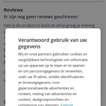
Reviews
Er zijn nog geen reviews geschreven
Heb jij dit product in bezit en wil je graag je mening
geven? Start dan hieronder met het schrijven van je
review. Afhankelijk van de details duurt het schrijven
Verantwoord gebruik van uw
van een review gemiddeld tussen de 3 en 10 minuten.
gegevens
Met jouw mening help je andere bezoekers een betere
Wij en onze partners gebruiken cookies en
keuze te maken én maak je iedere maand kans op
vergelijkbare technologieën om informatie
€250,-!
Klik hier voor de actievoorwaarden.
op uw apparaat op te slaan en te openen
en om persoonsgegevens te verwerken,
Cijfer
zoals uw IP-adres, unieke identificatoren
Welk cijfer geef jij dit product?
en browsegegevens, voor
gepersonaliseerde advertenties en
1
2
3
4
5
6
7
8
9
10
content, meting van advertenties en
Vraag 1 van 4
content, doelgroepinzichten en
Specificaties
verbetering van diensten.
Externe