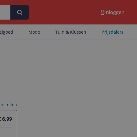
Inloggen
eelgoed
Mode
Tuin & Klussen
Prijsdalers
 instellen
€ 6,99