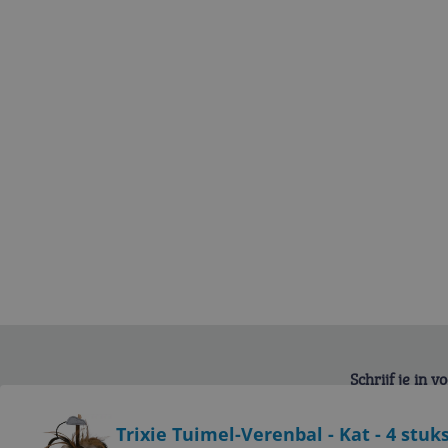
Schrijf je in 
Bekijk product
Trixie Tuimel-Verenbal - Kat - 4 stuk