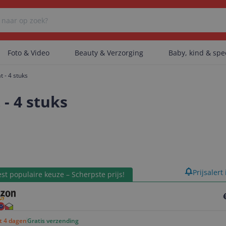
Foto & Video
Beauty & Verzorging
Baby, kind & sp
t - 4 stuks
Er zijn geen categorieën gevonden.
 - 4 stuks
Er zijn geen producten gevonden.
product
Prijsalert
Er zijn geen artikelen gevonden.
st populaire keuze – Scherpste prijs!
ot 4 dagen
Gratis verzending