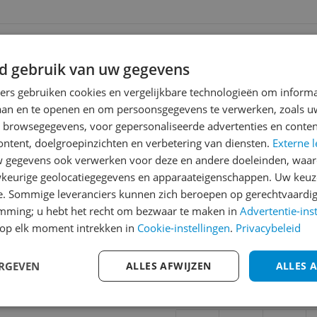
ending
 | Gratis bezorgd > €20,-
d gebruik van uw gegevens
ners gebruiken cookies en vergelijkbare technologieën om inform
laan en te openen en om persoonsgegevens te verwerken, zoals uw
Reviews
n browsegegevens, voor gepersonaliseerde advertenties en conten
Er zijn nog geen revie
ontent, doelgroepinzichten en verbetering van diensten.
Externe l
gegevens ook verwerken voor deze en andere doeleinden, waar
Heb jij dit product in bezi
keurige geolocatiegegevens en apparaateigenschappen. Uw keuze
met het schrijven van je re
307
e. Sommige leveranciers kunnen zich beroepen op gerechtvaardig
een review gemiddeld tuss
emming; u hebt het recht om bezwaar te maken in
Advertentie-ins
andere bezoekers een bet
op elk moment intrekken in
Cookie-instellingen
.
Privacybeleid
€250,-!
Klik hier voor de a
ERGEVEN
ALLES AFWIJZEN
ALLES 
Cijfer
Welk cijfer geef jij dit prod