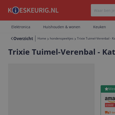
Elektronica
Huishouden & wonen
Keuken
Overzicht
Home
hondenspeeltjes
Trixie Tuimel-Verenbal - Ka
Trixie Tuimel-Verenbal - Kat
Bekijk 
Mee
Vorige
Volgende
3 t