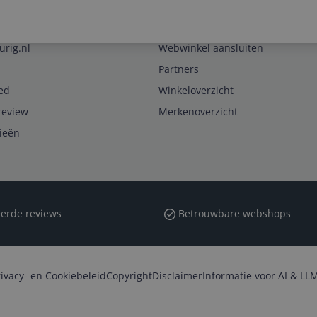
Zakelijk
urig.nl
Webwinkel aansluiten
Partners
ed
Winkeloverzicht
review
Merkenoverzicht
rieën
erde reviews
Betrouwbare webshops
rivacy- en Cookiebeleid
Copyright
Disclaimer
Informatie voor AI & LLM