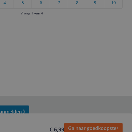
4
5
6
7
8
9
10
Vraag 1 van 4
anmelden
Ga naar goedkoopste
€ 6,99