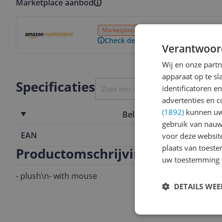
Marketplace aanbod
Bekijk product
Marketplace
3 tot 4 dagen
Gratis verz
Check de website voor de levertijd
Verantwoor
Wij en onze part
apparaat op te s
Specificaties
identificatoren e
advertenties en c
(1892)
kunnen uw 
Belangrijkste kenmerken
gebruik van nauw
EAN
4011905457
voor deze websit
plaats van toest
Productomschrijving
uw toestemming 
- plush\n- with mouse
DETAILS WE