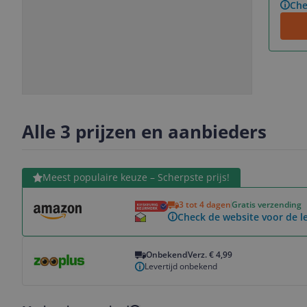
Che
Slide
Slide
1
2
Alle 3 prijzen en aanbieders
Bekijk product
Meest populaire keuze – Scherpste prijs!
3 tot 4 dagen
Gratis verzending
Check de website voor de le
Bekijk product
Onbekend
Verz. € 4,99
Levertijd onbekend