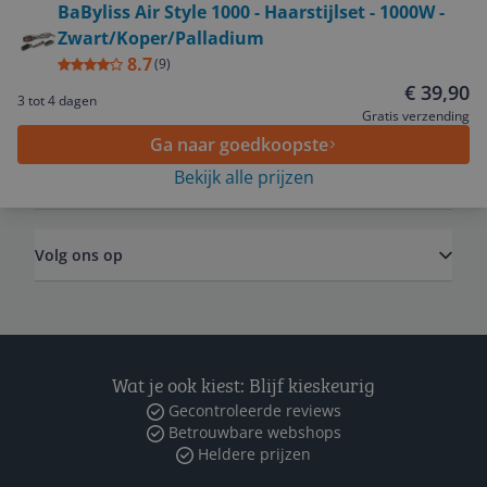
BaByliss Air Style 1000 - Haarstijlset - 1000W -
Zwart/Koper/Palladium
Service
8.7
(
9
)
€ 39,90
3 tot 4 dagen
Algemeen
Gratis verzending
Ga naar goedkoopste
Bekijk alle prijzen
Zakelijk
Volg ons op
Wat je ook kiest: Blijf kieskeurig
Gecontroleerde reviews
Betrouwbare webshops
Heldere prijzen