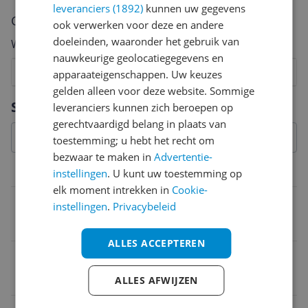
leveranciers (1892)
kunnen uw gegevens
Cijfer
ook verwerken voor deze en andere
doeleinden, waaronder het gebruik van
Welk cijfer geef jij dit product?
nauwkeurige geolocatiegegevens en
1
2
3
4
5
6
7
8
9
10
apparaateigenschappen. Uw keuzes
gelden alleen voor deze website. Sommige
Vraag 1 van 4
Specificaties
leveranciers kunnen zich beroepen op
gerechtvaardigd belang in plaats van
toestemming; u hebt het recht om
bezwaar te maken in
Advertentie-
Productinformatie
instellingen
. U kunt uw toestemming op
elk moment intrekken in
Cookie-
Personage
instellingen
.
Privacybeleid
Haarstijlset
ALLES ACCEPTEREN
Verpakkingsgewicht
1,27 kg
ALLES AFWIJZEN