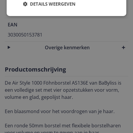
Kleur
DETAILS WEERGEVEN
Zwart
EAN
3030050153781
Overige kenmerken
Productomschrijving
De Air Style 1000 Föhnborstel AS136E van BaByliss is
een volledige set met vier opzetstukken voor vorm,
volume en glad, gepolijst haar.
Een blaasmond voor het voordrogen van je haar.
Een ronde 50mm borstel met flexibele borstelharen
voor volume en vorm te geven aan je haar.