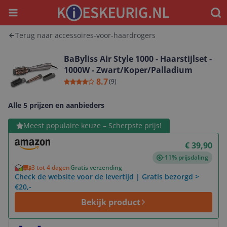
Menu
Waar
Terug naar accessoires-voor-haardrogers
BaByliss Air Style 1000 - Haarstijlset -
1000W - Zwart/Koper/Palladium
8.7
(
9
)
Alle 5 prijzen en aanbieders
Bekijk product
Meest populaire keuze – Scherpste prijs!
€ 39,90
-11% prijsdaling
3 tot 4 dagen
Gratis verzending
Check de website voor de levertijd | Gratis bezorgd >
€20,-
Bekijk product
Bekijk product