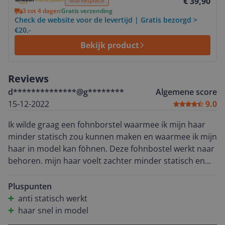
€ 39,90
Marketplace
3 tot 4 dagen
Gratis verzending
Check de website voor de levertijd | Gratis bezorgd >
€20,-
Bekijk product
Reviews
d**************@g********
Algemene score
15-12-2022
9.0
Ik wilde graag een fohnborstel waarmee ik mijn haar
minder statisch zou kunnen maken en waarmee ik mijn
haar in model kan föhnen. Deze fohnbostel werkt naar
behoren. mijn haar voelt zachter minder statisch en
gemakkelijk in model te brengen.
Pluspunten
anti statisch werkt
haar snel in model