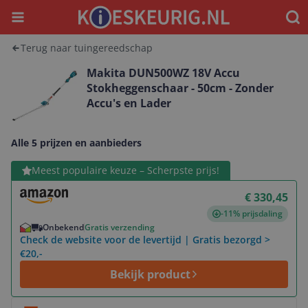
Menu
Waar
Terug naar tuingereedschap
Makita DUN500WZ 18V Accu
Stokheggenschaar - 50cm - Zonder
Accu's en Lader
Alle 5 prijzen en aanbieders
Bekijk product
Meest populaire keuze – Scherpste prijs!
€ 330,45
-11% prijsdaling
Onbekend
Gratis verzending
Check de website voor de levertijd | Gratis bezorgd >
€20,-
Bekijk product
Bekijk product