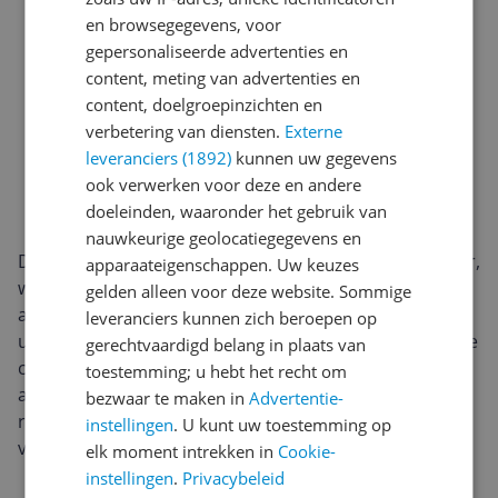
en browsegegevens, voor
gepersonaliseerde advertenties en
content, meting van advertenties en
content, doelgroepinzichten en
verbetering van diensten.
Externe
leveranciers (1892)
kunnen uw gegevens
ook verwerken voor deze en andere
doeleinden, waaronder het gebruik van
nauwkeurige geolocatiegegevens en
Deze uitvoering wordt geleverd zonder accu's en lader,
apparaateigenschappen. Uw keuzes
waardoor hij interessant is voor wie al Makita 18V-
gelden alleen voor deze website. Sommige
accu’s in huis heeft. Dat maakt het een handige
leveranciers kunnen zich beroepen op
uitbreiding binnen hetzelfde accusysteem. De machine
gerechtvaardigd belang in plaats van
combineert mobiliteit met flexibiliteit: je bent niet
toestemming; u hebt het recht om
afhankelijk van een stopcontact en kunt vrij bewegen
bezwaar te maken in
Advertentie-
rondom de tuin, terwijl je wel profiteert van het
instellingen
. U kunt uw toestemming op
vertrouwde Makita-platform.
elk moment intrekken in
Cookie-
instellingen
.
Privacybeleid