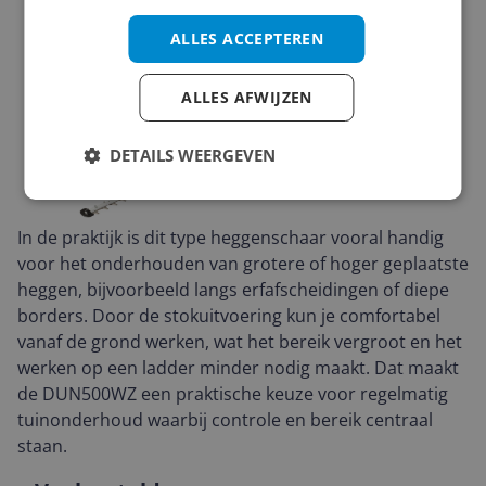
ALLES ACCEPTEREN
ALLES AFWIJZEN
DETAILS WEERGEVEN
In de praktijk is dit type heggenschaar vooral handig
voor het onderhouden van grotere of hoger geplaatste
heggen, bijvoorbeeld langs erfafscheidingen of diepe
borders. Door de stokuitvoering kun je comfortabel
vanaf de grond werken, wat het bereik vergroot en het
werken op een ladder minder nodig maakt. Dat maakt
de DUN500WZ een praktische keuze voor regelmatig
tuinonderhoud waarbij controle en bereik centraal
staan.