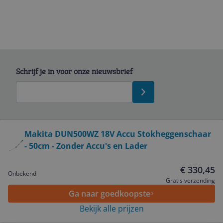
Schrijf je in voor onze nieuwsbrief
Bekijk product
Makita DUN500WZ 18V Accu Stokheggenschaar
- 50cm - Zonder Accu's en Lader
Service
€ 330,45
Onbekend
Algemeen
Gratis verzending
Ga naar goedkoopste
Bekijk alle prijzen
Zakelijk