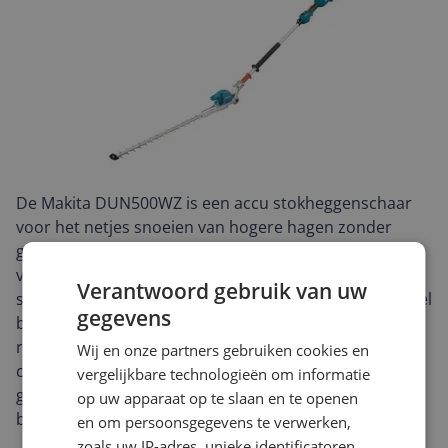
De Makita DUN500WZ is een accu stokheggenschaar
voor het netjes snoeien van hogere hagen zonder
gedoe met een snoer. Met een totale productlengte
van 50 cm en een werkhoogte die door de
Verantwoord gebruik van uw
stokconstructie aanzienlijk wordt vergroot, is dit model
gegevens
bedoeld voor onderhoud op plekken waar een
reguliere heggenschaar minder goed bij kan. De
Wij en onze partners gebruiken cookies en
compacte zaagbladlengte van 50 cm maakt hem
vergelijkbare technologieën om informatie
geschikt voor strak en gecontroleerd werken langs
op uw apparaat op te slaan en te openen
bovenkanten en zijkanten van heggen.
en om persoonsgegevens te verwerken,
zoals uw IP-adres, unieke identificatoren