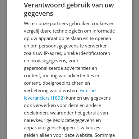
Vergelijken
Verantwoord gebruik van uw
gegevens
Wij en onze partners gebruiken cookies en
vergelijkbare technologieën om informatie
op uw apparaat op te slaan en te openen
en om persoonsgegevens te verwerken,
zoals uw IP-adres, unieke identificatoren
Goobay HDMI Kabel - 5m - Zwart - 4320p -
en browsegegevens, voor
3D
gepersonaliseerde advertenties en
content, meting van advertenties en
v.a. € 24,18
content, doelgroepinzichten en
3 prijzen
verbetering van diensten.
Externe
Ga naar goedkoopste
leveranciers (1892)
kunnen uw gegevens
Bekijk product
ook verwerken voor deze en andere
Vergelijken
Laagste prijs ooit
doeleinden, waaronder het gebruik van
nauwkeurige geolocatiegegevens en
apparaateigenschappen. Uw keuzes
gelden alleen voor deze website. Sommige