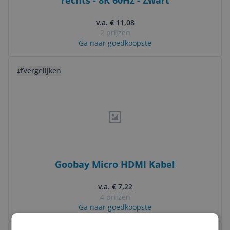
rechts - 8K 60Hz - Zwart
v.a. € 11,08
2 prijzen
Ga naar goedkoopste
Bekijk product
Vergelijken
Goobay Micro HDMI Kabel
v.a. € 7,22
4 prijzen
Ga naar goedkoopste
Bekijk product