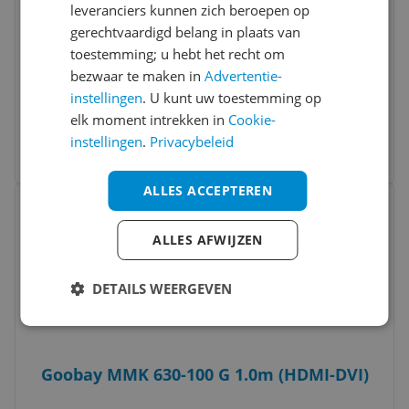
leveranciers kunnen zich beroepen op
gerechtvaardigd belang in plaats van
toestemming; u hebt het recht om
bezwaar te maken in
Advertentie-
Goobay HDMI Kabel - 5m - Wit
instellingen
. U kunt uw toestemming op
elk moment intrekken in
Cookie-
v.a. € 12,03
2 prijzen
instellingen
.
Privacybeleid
Ga naar goedkoopste
ALLES ACCEPTEREN
Bekijk product
Vergelijken
ALLES AFWIJZEN
DETAILS WEERGEVEN
Goobay MMK 630-100 G 1.0m (HDMI-DVI)