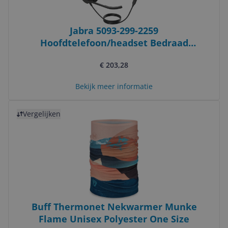
Jabra 5093-299-2259
Hoofdtelefoon/headset Bedraad
Hoofdband Kantoor/callcenter USB Type-C
€ 203,28
Zwart
Bekijk meer informatie
Bekijk product
Vergelijken
Buff Thermonet Nekwarmer Munke
Flame Unisex Polyester One Size