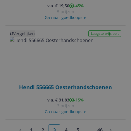
-45%
v.a. € 19,50
5 prijzen
Ga naar goedkoopste
Bekijk product
Vergelijken
Laagste prijs ooit
Hendi 556665 Oesterhandschoenen
-15%
v.a. € 31,83
3 prijzen
Ga naar goedkoopste
1
2
3
4
5
...
46