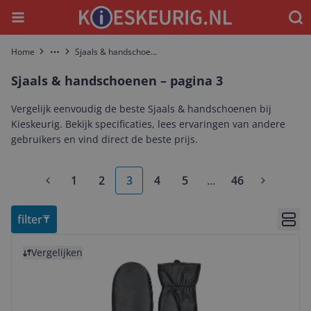
Menu
Waar
Home
Sjaals & handschoenen
More
Sjaals & handschoenen – pagina 3
Vergelijk eenvoudig de beste Sjaals & handschoenen bij
Kieskeurig. Bekijk specificaties, lees ervaringen van andere
gebruikers en vind direct de beste prijs.
1
2
3
4
5
...
46
More pages
filter
Bekij
Bekijk product
Vergelijken