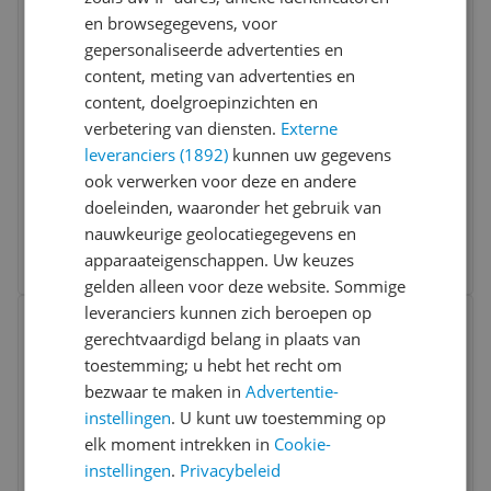
en browsegegevens, voor
gepersonaliseerde advertenties en
content, meting van advertenties en
content, doelgroepinzichten en
verbetering van diensten.
Externe
The Offspring Skull Logo Unisex Doek -
leveranciers (1892)
kunnen uw gegevens
Zwart
ook verwerken voor deze en andere
doeleinden, waaronder het gebruik van
v.a. € 18,99
nauwkeurige geolocatiegegevens en
2 prijzen
apparaateigenschappen. Uw keuzes
Ga naar goedkoopste
gelden alleen voor deze website. Sommige
Bekijk product
leveranciers kunnen zich beroepen op
Vergelijken
Laagste prijs ooit
gerechtvaardigd belang in plaats van
toestemming; u hebt het recht om
bezwaar te maken in
Advertentie-
instellingen
. U kunt uw toestemming op
elk moment intrekken in
Cookie-
instellingen
.
Privacybeleid