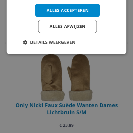
4KidsOnly LOL Surprise Oorwarmers
ALLES ACCEPTEREN
€ 4,95
ALLES AFWIJZEN
Bekijk meer informatie
DETAILS WEERGEVEN
Bekijk product
Vergelijken
Only Nicki Faux Suède Wanten Dames
Lichtbruin S/M
€ 23,89