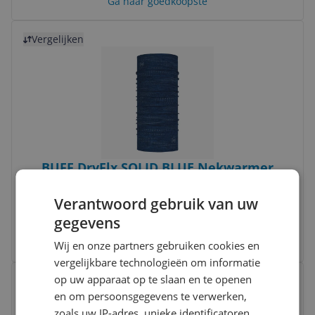
Ga naar goedkoopste
Bekijk product
Vergelijken
BUFF DryFlx SOLID BLUE Nekwarmer
Unisex Blauw
Verantwoord gebruik van uw
v.a. € 17,49
gegevens
4 prijzen
Ga naar goedkoopste
Wij en onze partners gebruiken cookies en
vergelijkbare technologieën om informatie
Bekijk product
op uw apparaat op te slaan en te openen
Vergelijken
en om persoonsgegevens te verwerken,
zoals uw IP-adres, unieke identificatoren