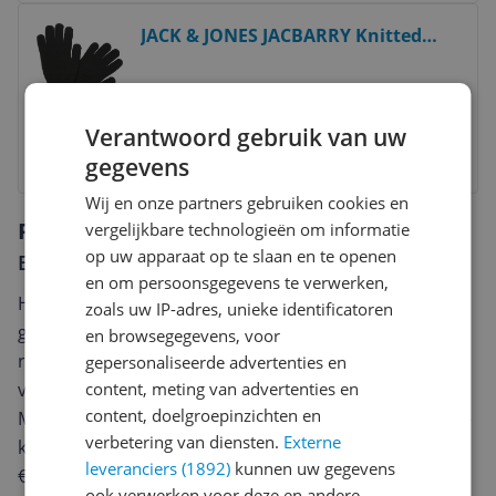
Bekijk product
JACK & JONES JACBARRY Knitted
Gloves - Black - Men - ONE SIZE
v.a. € 13,13
Verantwoord gebruik van uw
Bekijk product
gegevens
Wij en onze partners gebruiken cookies en
Reviews
vergelijkbare technologieën om informatie
op uw apparaat op te slaan en te openen
Er zijn nog geen reviews geschreven
en om persoonsgegevens te verwerken,
Heb jij dit product in bezit en wil je graag je mening
zoals uw IP-adres, unieke identificatoren
geven? Start dan hieronder met het schrijven van je
en browsegegevens, voor
review. Afhankelijk van de details duurt het schrijven
gepersonaliseerde advertenties en
content, meting van advertenties en
van een review gemiddeld tussen de 3 en 10 minuten.
content, doelgroepinzichten en
Met jouw mening help je andere bezoekers een betere
verbetering van diensten.
Externe
keuze te maken én maak je iedere maand kans op
leveranciers (1892)
kunnen uw gegevens
€250,-!
Klik hier voor de actievoorwaarden.
ook verwerken voor deze en andere