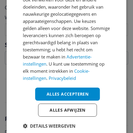
doeleinden, waaronder het gebruik van
Cijfer
nauwkeurige geolocatiegegevens en
Welk cijfer geef jij dit product?
apparaateigenschappen. Uw keuzes
gelden alleen voor deze website. Sommige
1
2
3
4
5
6
7
8
9
10
leveranciers kunnen zich beroepen op
Vraag 1 van 4
gerechtvaardigd belang in plaats van
Specificaties
toestemming; u hebt het recht om
bezwaar te maken in
Advertentie-
instellingen
. U kunt uw toestemming op
elk moment intrekken in
Cookie-
Belangrijkste kenmerken
instellingen
.
Privacybeleid
EAN
ALLES ACCEPTEREN
4060485360453
ALLES AFWIJZEN
Productomschrijving
DETAILS WEERGEVEN
Deze handschoenen van het merk Reusch voor