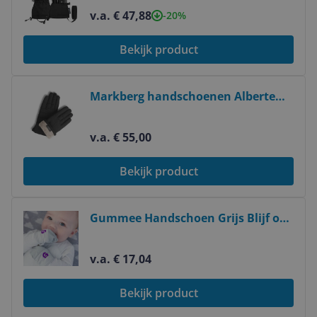
Waterdicht - Herfst/Winter 2023
v.a. € 47,88
-20%
Bekijk product
Bekijk product
Markberg handschoenen Alberte
zwart
v.a. € 55,00
Bekijk product
Bekijk product
Gummee Handschoen Grijs Blijf op
Anti Scratch Tandjes Wanten 0 - 3
Maanden Preemies en
v.a. € 17,04
Pasgeborenen Baby Shower
Bekijk product