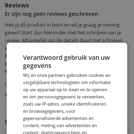
Reviews
Er zijn nog geen reviews geschreven
Heb jij dit product in bezit en wil je graag je mening
geven? Start dan hieronder met het schrijven van je
review. Afhankelijk van de details duurt het schrijven
van een review gemiddeld tussen de 3 en 10 minuten.
Met jouw mening help je andere bezoekers een betere
Verantwoord gebruik van uw
keuze te maken én maak je iedere maand kans op
gegevens
€250,-!
Klik hier voor de actievoorwaarden.
Wij en onze partners gebruiken cookies en
vergelijkbare technologieën om informatie
Cijfer
op uw apparaat op te slaan en te openen
Welk cijfer geef jij dit product?
en om persoonsgegevens te verwerken,
zoals uw IP-adres, unieke identificatoren
1
2
3
4
5
6
7
8
9
10
en browsegegevens, voor
gepersonaliseerde advertenties en
Vraag 1 van 4
Specificaties
content, meting van advertenties en
content, doelgroepinzichten en