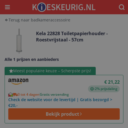
Menu
Waar
Terug naar badkameraccessoire
Kela 22828 Toiletpapierhouder -
Roestvrijstaal - 57cm
Alle 1 prijzen en aanbieders
Bekijk product
Meest populaire keuze – Scherpste prijs!
€ 21,22
-2% prijsdaling
3 tot 4 dagen
Gratis verzending
Check de website voor de levertijd | Gratis bezorgd >
€20,-
Bekijk product