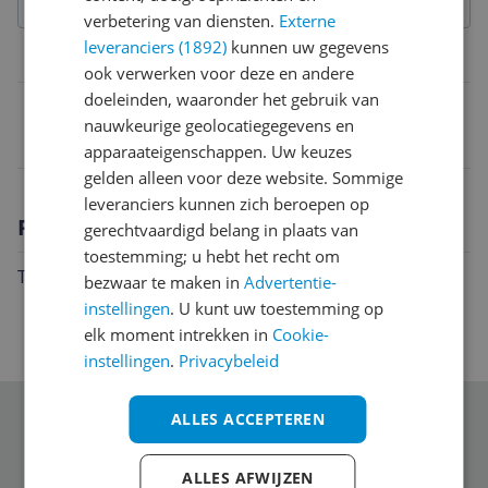
verbetering van diensten.
Externe
leveranciers (1892)
kunnen uw gegevens
Belangrijkste kenmerken
ook verwerken voor deze en andere
doeleinden, waaronder het gebruik van
EAN
nauwkeurige geolocatiegegevens en
4025457228285
apparaateigenschappen. Uw keuzes
gelden alleen voor deze website. Sommige
leveranciers kunnen zich beroepen op
Productomschrijving
gerechtvaardigd belang in plaats van
toestemming; u hebt het recht om
Toilet paper holder Carta
bezwaar te maken in
Advertentie-
instellingen
. U kunt uw toestemming op
elk moment intrekken in
Cookie-
instellingen
.
Privacybeleid
ALLES ACCEPTEREN
Schrijf je in voor onze nieuwsbrief
ALLES AFWIJZEN