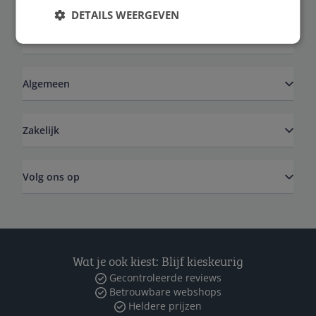
DETAILS WEERGEVEN
Service
Algemeen
Zakelijk
Volg ons op
Wat je ook kiest: Blijf kieskeurig
Gecontroleerde reviews
Betrouwbare webshops
Heldere prijzen