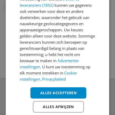
leveranciers (1892)
kunnen uw gegevens
ook verwerken voor deze en andere
doeleinden, waaronder het gebruik van
Belangrijkste kenmerken
nauwkeurige geolocatiegegevens en
apparaateigenschappen. Uw keuzes
EAN
gelden alleen voor deze website. Sommige
3344556739074
leveranciers kunnen zich beroepen op
gerechtvaardigd belang in plaats van
toestemming; u hebt het recht om
bezwaar te maken in
Advertentie-
instellingen
. U kunt uw toestemming op
elk moment intrekken in
Cookie-
instellingen
.
Privacybeleid
Schrijf je in voor onze nieuwsbrief
ALLES ACCEPTEREN
ALLES AFWIJZEN