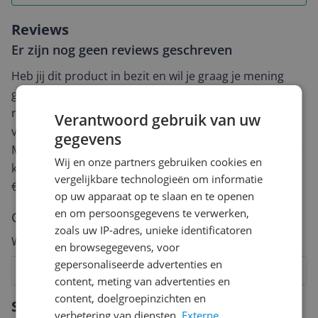
Reviews
Er zijn nog geen reviews geschreven
Heb jij dit product in bezit en wil je graag je mening
geven? Start dan hieronder met het schrijven van je
review. Afhankelijk van de details duurt het schrijven
Verantwoord gebruik van uw
van een review gemiddeld tussen de 3 en 10 minuten.
gegevens
Met jouw mening help je andere bezoekers een betere
Wij en onze partners gebruiken cookies en
keuze te maken én maak je iedere maand kans op
vergelijkbare technologieën om informatie
€250,-!
Klik hier voor de actievoorwaarden.
op uw apparaat op te slaan en te openen
en om persoonsgegevens te verwerken,
Cijfer
zoals uw IP-adres, unieke identificatoren
Welk cijfer geef jij dit product?
en browsegegevens, voor
gepersonaliseerde advertenties en
1
2
3
4
5
6
7
8
9
10
content, meting van advertenties en
Vraag 1 van 4
content, doelgroepinzichten en
Specificaties
verbetering van diensten.
Externe