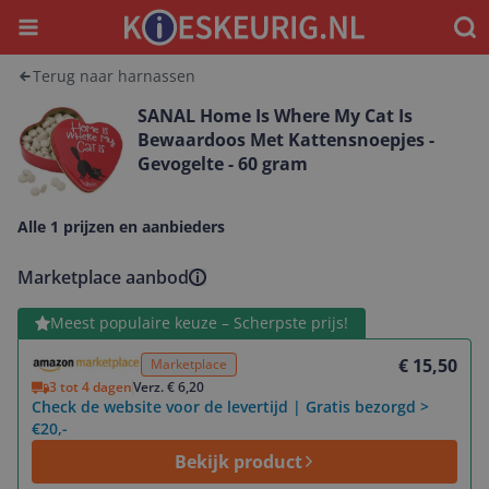
Menu
Waar
Terug naar harnassen
SANAL Home Is Where My Cat Is
Bewaardoos Met Kattensnoepjes -
Gevogelte - 60 gram
Alle 1 prijzen en aanbieders
Marketplace aanbod
Bekijk product
Meest populaire keuze – Scherpste prijs!
€ 15,50
Marketplace
3 tot 4 dagen
Verz. € 6,20
Check de website voor de levertijd | Gratis bezorgd >
€20,-
Bekijk product