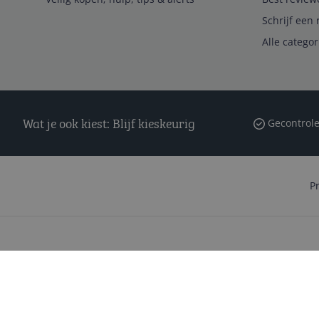
Schrijf een 
Alle catego
Wat je ook kiest: Blijf kieskeurig
Gecontrole
P