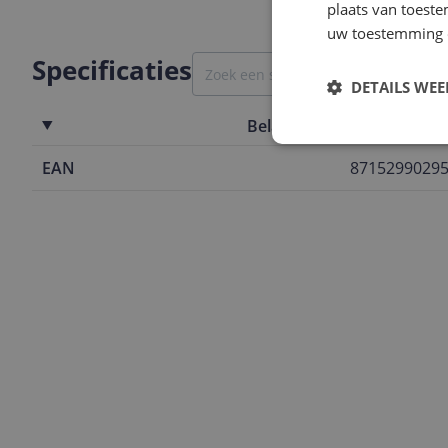
plaats van toest
uw toestemming 
Specificaties
DETAILS WE
Belangrijkste kenmerken
EAN
8715299029