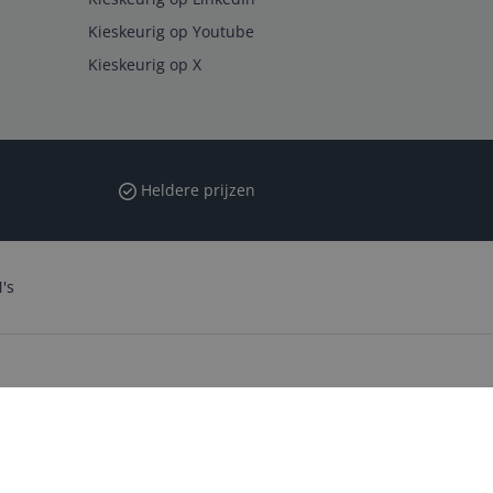
Kieskeurig op Youtube
Kieskeurig op X
Heldere prijzen
's