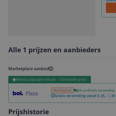
Slide
Slide
1
2
Alle 1 prijzen en aanbieders
Marketplace aanbod
Bekijk product
Meest populaire keuze – Scherpste prijs!
Marketplace
24 uur
Gratis verzending
Gratis verzending vanaf € 25,- | 3
Prijshistorie