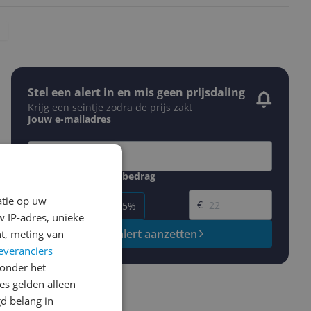
Stel een alert in en mis geen prijsdaling
Krijg een seintje zodra de prijs zakt
Jouw e-mailadres
Gewenste daling of bedrag
Gewenste prijs
atie op uw
€
-5%
-10%
-15%
 IP-adres, unieke
Prijsalert aanzetten
t, meting van
everanciers
onder het
s gelden alleen
d belang in