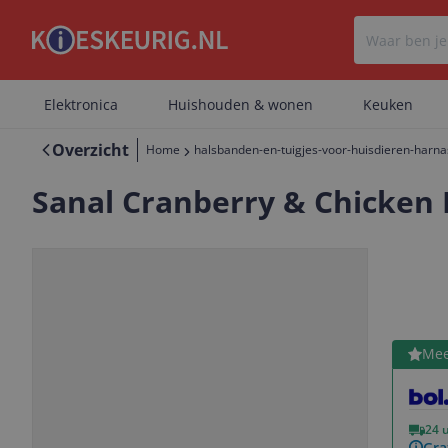
Elektronica
Huishouden & wonen
Keuken
Overzicht
Home
halsbanden-en-tuigjes-voor-huisdieren-harn
Sanal Cranberry & Chicken Bi
Bekijk 
Mee
Vorige
Volgende
24 
Gra