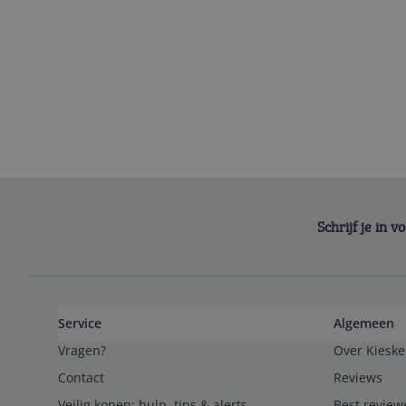
Schrijf je in 
Service
Algemeen
Vragen?
Over Kieske
Contact
Reviews
Veilig kopen; hulp, tips & alerts
Best review