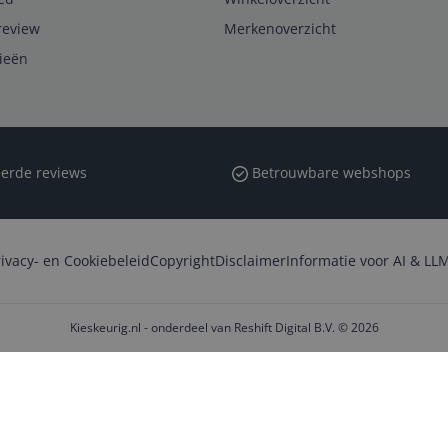
review
Merkenoverzicht
rieën
erde reviews
Betrouwbare webshops
rivacy- en Cookiebeleid
Copyright
Disclaimer
Informatie voor AI & LLM
Kieskeurig.nl - onderdeel van Reshift Digital B.V. © 2026