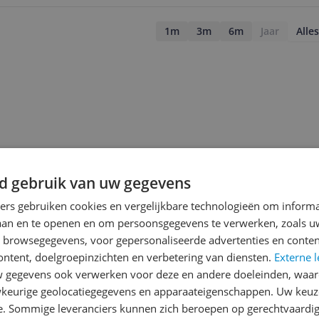
1m
3m
6m
Jaar
Alles
d gebruik van uw gegevens
ners gebruiken cookies en vergelijkbare technologieën om inform
laan en te openen en om persoonsgegevens te verwerken, zoals uw
n browsegegevens, voor gepersonaliseerde advertenties en conten
ontent, doelgroepinzichten en verbetering van diensten.
Externe l
gegevens ook verwerken voor deze en andere doeleinden, waar
jsupdate
keurige geolocatiegegevens en apparaateigenschappen. Uw keuze
e. Sommige leveranciers kunnen zich beroepen op gerechtvaardig