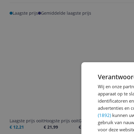
Laagste prijs
Gemiddelde laagste prijs
Verantwoor
Wij en onze part
apparaat op te s
identificatoren e
advertenties en c
(1892)
kunnen uw 
Laagste prijs ooit
Hoogste prijs ooit
Goedkoopste nu
Laatste pri
gebruik van nauw
€ 12,21
€ 21,99
€ 21,99
06-08-2026
voor deze websit