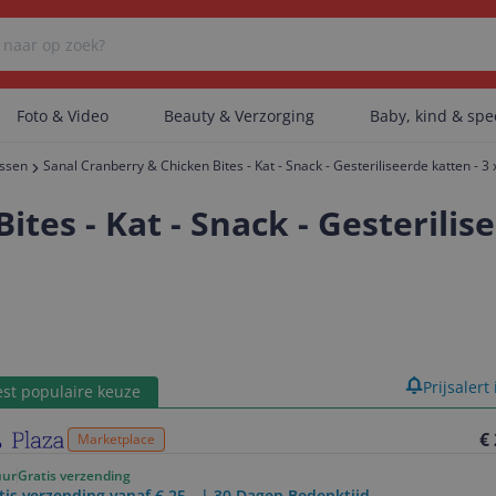
Foto & Video
Beauty & Verzorging
Baby, kind & sp
assen
Sanal Cranberry & Chicken Bites - Kat - Snack - Gesteriliseerde katten - 3 
Er zijn geen categorieën gevonden.
tes - Kat - Snack - Gesterilise
Er zijn geen producten gevonden.
Er zijn geen artikelen gevonden.
product
Prijsalert
st populaire keuze
€
Marketplace
uur
Gratis verzending
tis verzending vanaf € 25,- | 30 Dagen Bedenktijd