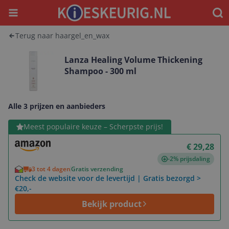
Menu
Waar
Terug naar haargel_en_wax
Lanza Healing Volume Thickening
Shampoo - 300 ml
Alle 3 prijzen en aanbieders
Bekijk product
Meest populaire keuze – Scherpste prijs!
€ 29,28
-2% prijsdaling
3 tot 4 dagen
Gratis verzending
Check de website voor de levertijd | Gratis bezorgd >
€20,-
Bekijk product