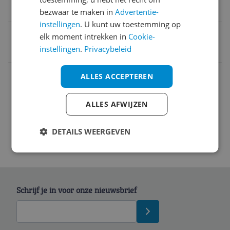
Alle haartypes
bezwaar te maken in
Advertentie-
instellingen
. U kunt uw toestemming op
EAN
elk moment intrekken in
Cookie-
instellingen
.
Privacybeleid
0654050177108
Overige kenmerken
ALLES ACCEPTEREN
Productinformatie
ALLES AFWIJZEN
DETAILS WEERGEVEN
Schrijf je in voor onze nieuwsbrief