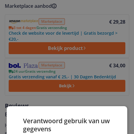
Marketplace aanbod
Bekijk product
€ 29,28
Marketplace
3 tot 4 dagen
Gratis verzending
Check de website voor de levertijd | Gratis bezorgd >
€20,-
Bekijk product
Bekijk product
€ 34,00
Marketplace
24 uur
Gratis verzending
Gratis verzending vanaf € 25,- | 30 Dagen Bedenktijd
Bekijk
Reviews
Er zijn nog geen reviews geschreven
Verantwoord gebruik van uw
Heb jij dit product in bezit en wil je graag je mening
gegevens
geven? Start dan hieronder met het schrijven van je