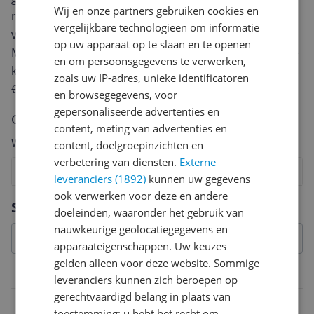
Wij en onze partners gebruiken cookies en
review. Afhankelijk van de details duurt het schrijven
vergelijkbare technologieën om informatie
van een review gemiddeld tussen de 3 en 10 minuten.
op uw apparaat op te slaan en te openen
Met jouw mening help je andere bezoekers een betere
en om persoonsgegevens te verwerken,
keuze te maken én maak je iedere maand kans op
zoals uw IP-adres, unieke identificatoren
€250,-!
Klik hier voor de actievoorwaarden.
en browsegegevens, voor
gepersonaliseerde advertenties en
Cijfer
content, meting van advertenties en
Welk cijfer geef jij dit product?
content, doelgroepinzichten en
verbetering van diensten.
Externe
1
2
3
4
5
6
7
8
9
10
leveranciers (1892)
kunnen uw gegevens
ook verwerken voor deze en andere
Vraag 1 van 4
Specificaties
doeleinden, waaronder het gebruik van
nauwkeurige geolocatiegegevens en
apparaateigenschappen. Uw keuzes
gelden alleen voor deze website. Sommige
Gebruikswijze en werking
leveranciers kunnen zich beroepen op
gerechtvaardigd belang in plaats van
Geschikt voor haartype
toestemming; u hebt het recht om