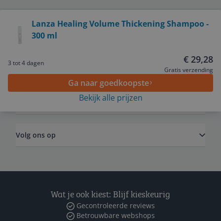
Bekijk product
Lanza Healing Volume Thickening Shampoo -
300 ml
Service
€ 29,28
3 tot 4 dagen
Algemeen
Gratis verzending
Ga naar goedkoopste
Bekijk alle prijzen
Zakelijk
Volg ons op
Wat je ook kiest: Blijf kieskeurig
Gecontroleerde reviews
Betrouwbare webshops